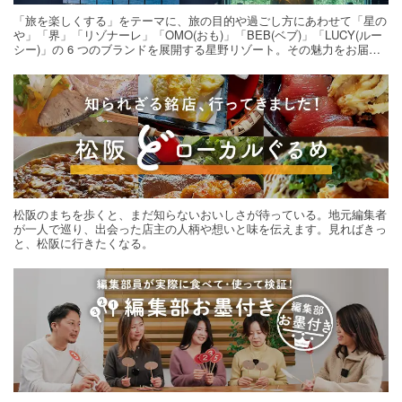
「旅を楽しくする」をテーマに、旅の目的や過ごし方にあわせて「星の
や」「界」「リゾナーレ」「OMO(おも)」「BEB(ベブ)」「LUCY(ルー
シー)」の 6 つのブランドを展開する星野リゾート。その魅力をお届け
する旅の連載。次の旅先探しのヒントにいかがですか？
松阪のまちを歩くと、まだ知らないおいしさが待っている。地元編集者
が一人で巡り、出会った店主の人柄や想いと味を伝えます。見ればきっ
と、松阪に行きたくなる。