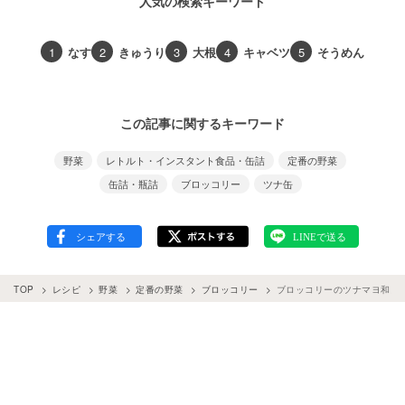
人気の検索キーワード
1
なす
2
きゅうり
3
大根
4
キャベツ
5
そうめん
この記事に関するキーワード
野菜
レトルト・インスタント食品・缶詰
定番の野菜
缶詰・瓶詰
ブロッコリー
ツナ缶
TOP
レシピ
野菜
定番の野菜
ブロッコリー
ブロッコリーのツナマヨ和え