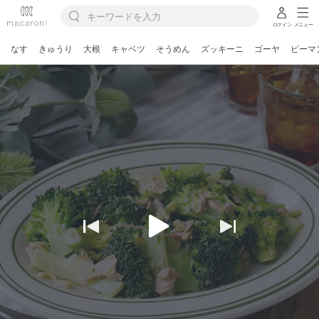
ログイン
メニュー
なす
きゅうり
大根
キャベツ
そうめん
ズッキーニ
ゴーヤ
ピーマ