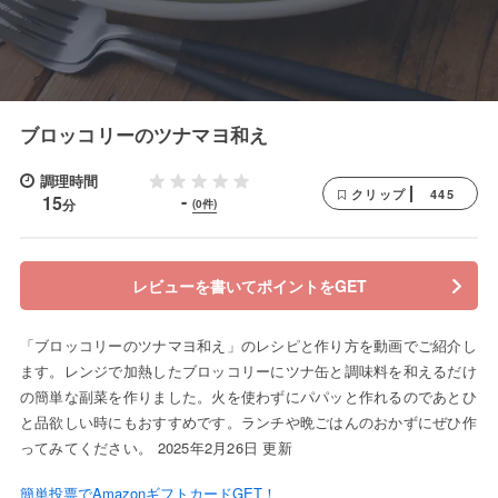
ブロッコリーのツナマヨ和え
調理時間
445
クリップ
-
15
分
(0件)
レビューを書いてポイントをGET
「ブロッコリーのツナマヨ和え」のレシピと作り方を動画でご紹介し
ます。レンジで加熱したブロッコリーにツナ缶と調味料を和えるだけ
の簡単な副菜を作りました。火を使わずにパパッと作れるのであとひ
と品欲しい時にもおすすめです。ランチや晩ごはんのおかずにぜひ作
ってみてください。 2025年2月26日 更新
簡単投票でAmazonギフトカードGET！