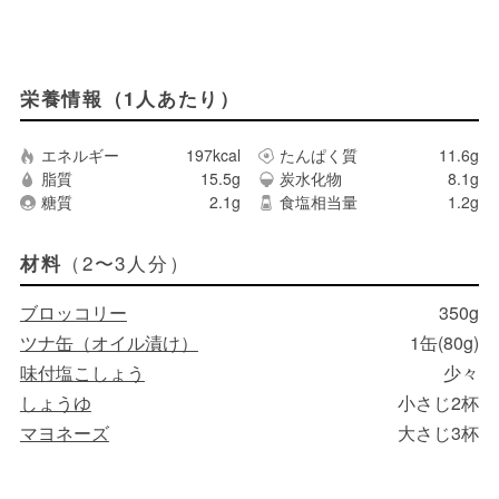
栄養情報（1人あたり）
エネルギー
197kcal
たんぱく質
11.6g
脂質
15.5g
炭水化物
8.1g
糖質
2.1g
食塩相当量
1.2g
（2〜3人分）
材料
ブロッコリー
350g
ツナ缶（オイル漬け）
1缶(80g)
味付塩こしょう
少々
しょうゆ
小さじ2杯
マヨネーズ
大さじ3杯