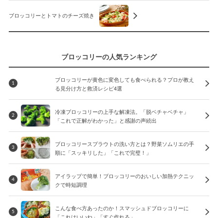
ブロッコリーとトマトのチーズ焼き
ブロッコリーの人気ランキング
ブロッコリーが黄色に変色しても食べられる？プロが教え
1
る見分け方と救済レシピ4選
冷凍ブロッコリーの上手な解凍法。「脱ベチャベチャ」
2
「これで正解がわかった」と感謝の声続出
ブロッコリースプラウトの洗い方とは？野菜ソムリエの手
3
順に「スッキリした」「これで完璧！」
アイラップで簡単！ブロッコリーのおいしい加熱テクニッ
4
クで時短調理
こんな食べ方あったのか！スマッシュドブロッコリーに
5
「これはいいね」「すぐ作れる」