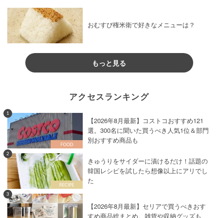
おむすび権米衛で好きなメニューは？
もっと見る
アクセスランキング
1
【2026年8月最新】コストコおすすめ121
選。300名に聞いた買うべき人気1位＆部門
別おすすめ商品も
2
きゅうりをサイダーに漬けるだけ！話題の
韓国レシピを試したら想像以上にアリでし
た
3
【2026年8月最新】セリアで買うべきおす
すめ商品総まとめ。雑貨や収納グッズも