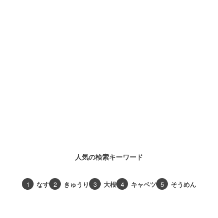
人気の検索キーワード
1
なす
2
きゅうり
3
大根
4
キャベツ
5
そうめん