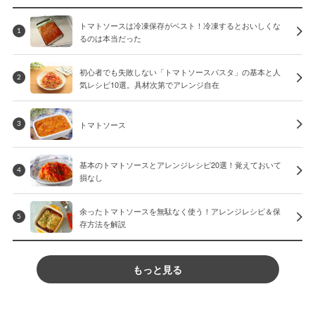
トマトソースは冷凍保存がベスト！冷凍するとおいしくな
1
るのは本当だった
初心者でも失敗しない「トマトソースパスタ」の基本と人
2
気レシピ10選。具材次第でアレンジ自在
トマトソース
3
基本のトマトソースとアレンジレシピ20選！覚えておいて
4
損なし
余ったトマトソースを無駄なく使う！アレンジレシピ＆保
5
存方法を解説
もっと見る