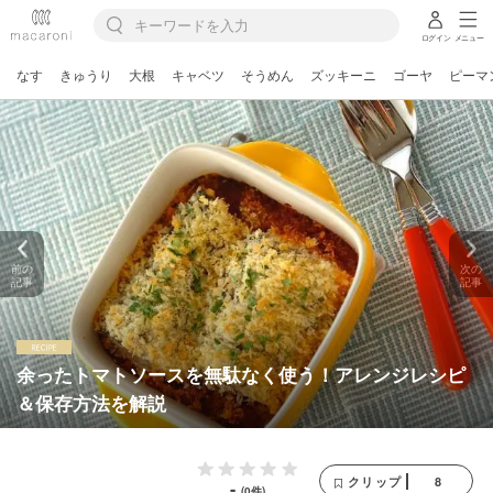
ログイン
メニュー
なす
きゅうり
大根
キャベツ
そうめん
ズッキーニ
ゴーヤ
ピーマ
前の
次の
記事
記事
余ったトマトソースを無駄なく使う！アレンジレシピ
＆保存方法を解説
8
クリップ
-
(0件)