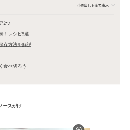
小見出しも全て表示
ア2つ
身！レシピ5選
保存方法を解説
く食べ切ろう
トソースがけ