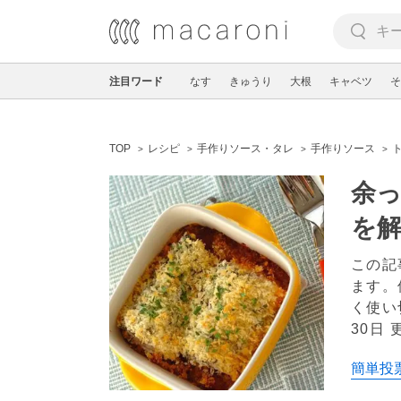
注目ワード
なす
きゅうり
大根
キャベツ
そ
TOP
レシピ
手作りソース・タレ
手作りソース
余
を
この記
ます。
く使い
30日 
簡単投票