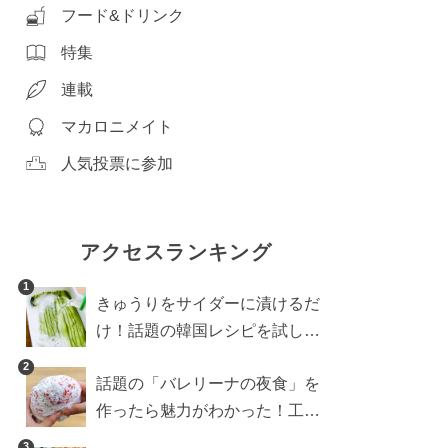
フード&ドリンク
特集
連載
マカロニメイト
人気投票に参加
アクセスランキング
1
きゅうりをサイダーに漬けるだ
け！話題の韓国レシピを試した
ら想像以上にアリでした
2
話題の「バレリーナの夜食」を
作ったら魅力がわかった！工程
10分の作り方
3