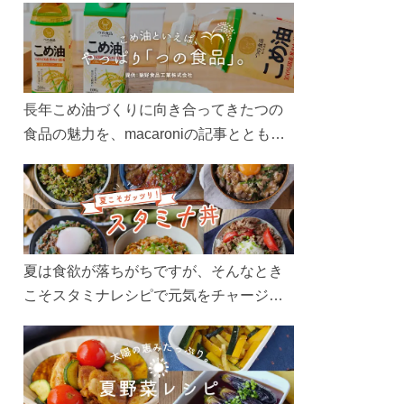
長年こめ油づくりに向き合ってきたつの
食品の魅力を、macaroniの記事とともに
ご紹介します。レシピや活用術はもちろ
ん、製造現場や品質へのこだわりまで。
こめ油をもっと好きになるコンテンツを
ぜひお楽しみください。
夏は食欲が落ちがちですが、そんなとき
こそスタミナレシピで元気をチャージ！
お肉や夏野菜をたっぷり使う丼をガッツ
リ食べて、夏バテを吹き飛ばしましょ
う！