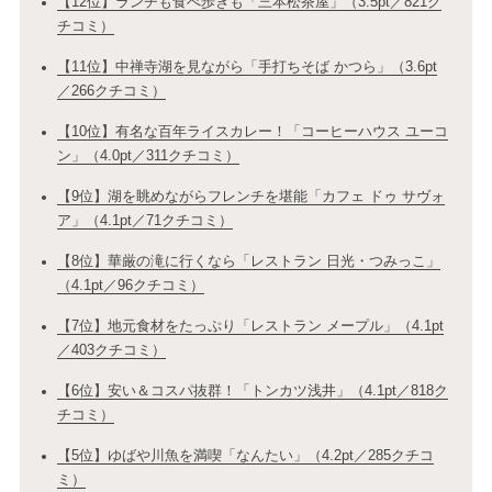
【12位】ランチも食べ歩きも「三本松茶屋」（3.5pt／821ク
チコミ）
【11位】中禅寺湖を見ながら「手打ちそば かつら」（3.6pt
／266クチコミ）
【10位】有名な百年ライスカレー！「コーヒーハウス ユーコ
ン」（4.0pt／311クチコミ）
【9位】湖を眺めながらフレンチを堪能「カフェ ドゥ サヴォ
ア」（4.1pt／71クチコミ）
【8位】華厳の滝に行くなら「レストラン 日光・つみっこ」
（4.1pt／96クチコミ）
【7位】地元食材をたっぷり「レストラン メープル」（4.1pt
／403クチコミ）
【6位】安い＆コスパ抜群！「トンカツ浅井」（4.1pt／818ク
チコミ）
【5位】ゆばや川魚を満喫「なんたい」（4.2pt／285クチコ
ミ）