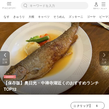
ログイン
メニュー
なす
きゅうり
大根
キャベツ
そうめん
ズッキーニ
ゴーヤ
ピーマ
前の
次の
記事
記事
【保存版】奥日光・中禅寺湖近くのおすすめランチ
TOP12
5
クリップ