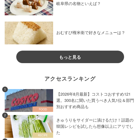
岐阜県の名物といえば？
おむすび権米衛で好きなメニューは？
もっと見る
アクセスランキング
1
【2026年8月最新】コストコおすすめ121
選。300名に聞いた買うべき人気1位＆部門
別おすすめ商品も
2
きゅうりをサイダーに漬けるだけ！話題の
韓国レシピを試したら想像以上にアリでし
た