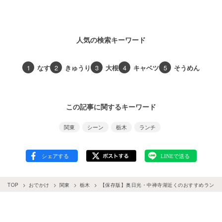
人気の検索キーワード
1
なす
2
きゅうり
3
大根
4
キャベツ
5
そうめん
この記事に関するキーワード
関東
シーン
栃木
ランチ
TOP
おでかけ
関東
栃木
【保存版】奥日光・中禅寺湖近くのおすすめランチT