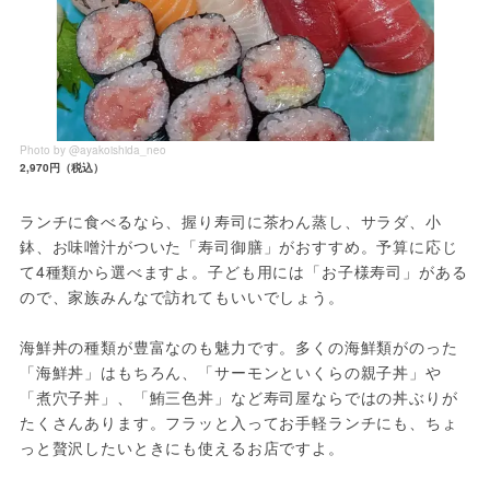
Photo by @ayakoishida_neo
2,970円（税込）
ランチに食べるなら、握り寿司に茶わん蒸し、サラダ、小
鉢、お味噌汁がついた「寿司御膳」がおすすめ。予算に応じ
て4種類から選べますよ。子ども用には「お子様寿司」がある
ので、家族みんなで訪れてもいいでしょう。
海鮮丼の種類が豊富なのも魅力です。多くの海鮮類がのった
「海鮮丼」はもちろん、「サーモンといくらの親子丼」や
「煮穴子丼」、「鮪三色丼」など寿司屋ならではの丼ぶりが
たくさんあります。フラッと入ってお手軽ランチにも、ちょ
っと贅沢したいときにも使えるお店ですよ。