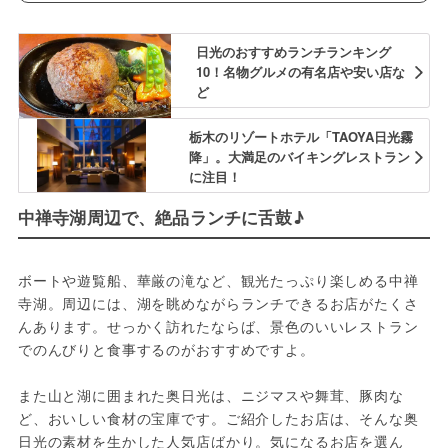
日光のおすすめランチランキング
10！名物グルメの有名店や安い店な
ど
栃木のリゾートホテル「TAOYA日光霧
降」。大満足のバイキングレストラン
に注目！
中禅寺湖周辺で、絶品ランチに舌鼓♪
ボートや遊覧船、華厳の滝など、観光たっぷり楽しめる中禅
寺湖。周辺には、湖を眺めながらランチできるお店がたくさ
んあります。せっかく訪れたならば、景色のいいレストラン
でのんびりと食事するのがおすすめですよ。
また山と湖に囲まれた奥日光は、ニジマスや舞茸、豚肉な
ど、おいしい食材の宝庫です。ご紹介したお店は、そんな奥
日光の素材を生かした人気店ばかり。気になるお店を選ん