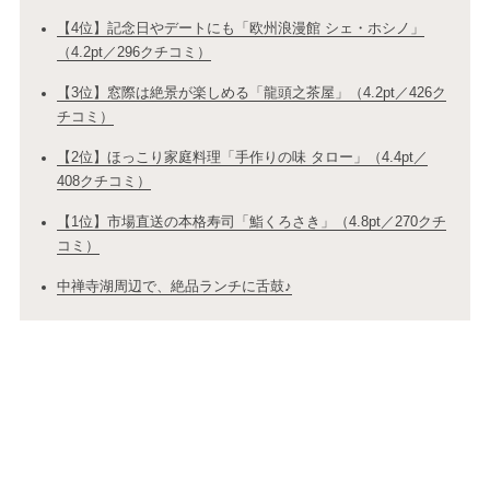
【4位】記念日やデートにも「欧州浪漫館 シェ・ホシノ」
（4.2pt／296クチコミ）
【3位】窓際は絶景が楽しめる「龍頭之茶屋」（4.2pt／426ク
チコミ）
【2位】ほっこり家庭料理「手作りの味 タロー」（4.4pt／
408クチコミ）
【1位】市場直送の本格寿司「鮨くろさき」（4.8pt／270クチ
コミ）
中禅寺湖周辺で、絶品ランチに舌鼓♪