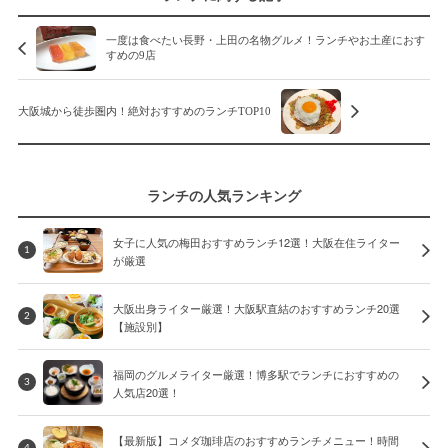
一度は食べたい長野・上田の名物グルメ！ランチやお土産におす
すめの9店
大阪城から徒歩圏内！絶対おすすめのランチTOP10
ランチの人気ランキング
女子に人気の梅田おすすめランチ12選！大阪在住ライター
1
が厳選
大阪出身ライター厳選！大阪駅直結のおすすめランチ20選
2
【施設別】
福岡のグルメライター厳選！博多駅でランチにおすすめの
3
人気店20選！
【最新版】コメダ珈琲店のおすすめランチメニュー！時間
4