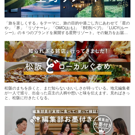
「旅を楽しくする」をテーマに、旅の目的や過ごし方にあわせて「星の
や」「界」「リゾナーレ」「OMO(おも)」「BEB(ベブ)」「LUCY(ルー
シー)」の 6 つのブランドを展開する星野リゾート。その魅力をお届け
する旅の連載。次の旅先探しのヒントにいかがですか？
松阪のまちを歩くと、まだ知らないおいしさが待っている。地元編集者
が一人で巡り、出会った店主の人柄や想いと味を伝えます。見ればきっ
と、松阪に行きたくなる。