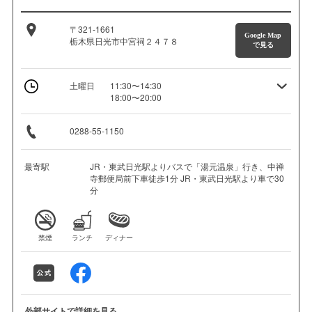
〒321-1661
Google Map
栃木県日光市中宮祠２４７８
で見る
土曜日
11:30〜14:30
18:00〜20:00
0288-55-1150
最寄駅
JR・東武日光駅よりバスで「湯元温泉」行き、中禅
寺郵便局前下車徒歩1分 JR・東武日光駅より車で30
分
禁煙
ランチ
ディナー
外部サイトで詳細を見る