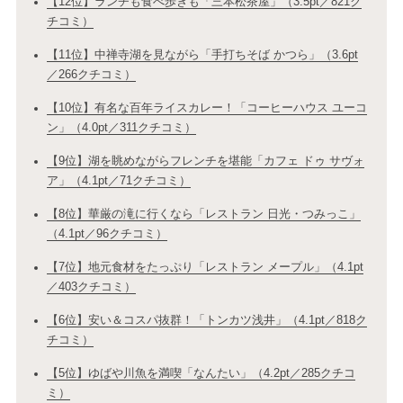
【12位】ランチも食べ歩きも「三本松茶屋」（3.5pt／821ク
チコミ）
【11位】中禅寺湖を見ながら「手打ちそば かつら」（3.6pt
／266クチコミ）
【10位】有名な百年ライスカレー！「コーヒーハウス ユーコ
ン」（4.0pt／311クチコミ）
【9位】湖を眺めながらフレンチを堪能「カフェ ドゥ サヴォ
ア」（4.1pt／71クチコミ）
【8位】華厳の滝に行くなら「レストラン 日光・つみっこ」
（4.1pt／96クチコミ）
【7位】地元食材をたっぷり「レストラン メープル」（4.1pt
／403クチコミ）
【6位】安い＆コスパ抜群！「トンカツ浅井」（4.1pt／818ク
チコミ）
【5位】ゆばや川魚を満喫「なんたい」（4.2pt／285クチコ
ミ）