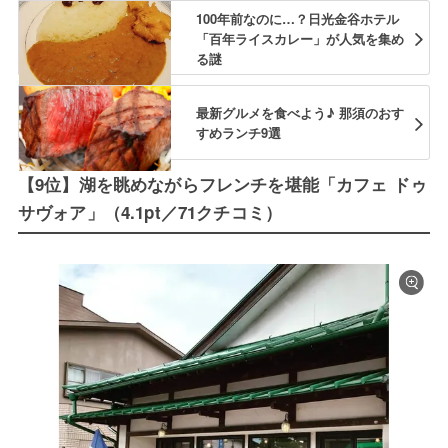
100年前なのに…？日光金谷ホテル
「百年ライスカレー」が人気を集め
る謎
最新グルメを食べよう♪ 那須のおす
すめランチ9選
【9位】湖を眺めながらフレンチを堪能「カフェ ドゥ
サヴォア」（4.1pt／71クチコミ）