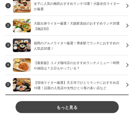
女子に人気の梅田おすすめランチ12選！大阪在住ライター
1
が厳選
大阪出身ライター厳選！大阪駅直結のおすすめランチ20選
2
【施設別】
福岡のグルメライター厳選！博多駅でランチにおすすめの
3
人気店20選！
【最新版】コメダ珈琲店のおすすめランチメニュー！時間
4
や値段は？土日もやっている？
【現地ライター厳選】天王寺でひとりランチにおすすめ店
5
10選！話題の人気店や女性ひとり客の多い店など
もっと見る