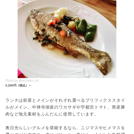
Photo by @tsumako_63
2,200円（税込）～
ランチは前菜とメインがそれぞれ選べるプリフィクススタイ
ルがメイン。中禅寺湖産のワカサギや宇都宮トマト、県産豚
肉など地元素材をふんだんに使用しています。
奥日光らしいグルメを堪能するなら、ニジマスやヒメマスを