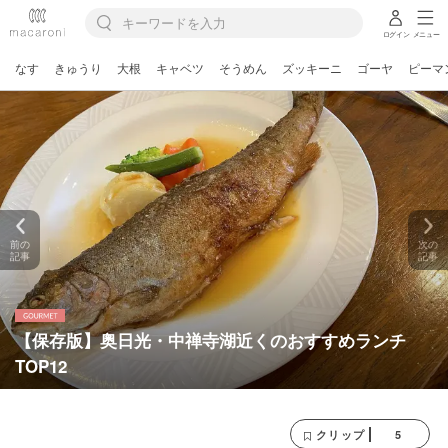
ログイン
メニュー
なす
きゅうり
大根
キャベツ
そうめん
ズッキーニ
ゴーヤ
ピーマ
前の
次の
記事
記事
【保存版】奥日光・中禅寺湖近くのおすすめランチ
TOP12
5
クリップ