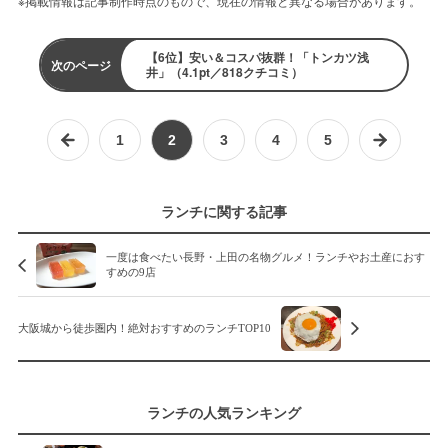
※掲載情報は記事制作時点のもので、現在の情報と異なる場合があります。
【6位】安い＆コスパ抜群！「トンカツ浅
次のページ
井」（4.1pt／818クチコミ）
1
2
3
4
5
ランチに関する記事
一度は食べたい長野・上田の名物グルメ！ランチやお土産におす
すめの9店
大阪城から徒歩圏内！絶対おすすめのランチTOP10
ランチの人気ランキング