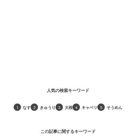
人気の検索キーワード
1
なす
2
きゅうり
3
大根
4
キャベツ
5
そうめん
この記事に関するキーワード