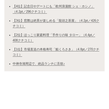
【4位】記念日やデートにも「欧州浪漫館 シェ・ホシノ」
（4.2pt／296クチコミ）
【3位】窓際は絶景が楽しめる「龍頭之茶屋」（4.2pt／426ク
チコミ）
【2位】ほっこり家庭料理「手作りの味 タロー」（4.4pt／
408クチコミ）
【1位】市場直送の本格寿司「鮨くろさき」（4.8pt／270クチ
コミ）
中禅寺湖周辺で、絶品ランチに舌鼓♪