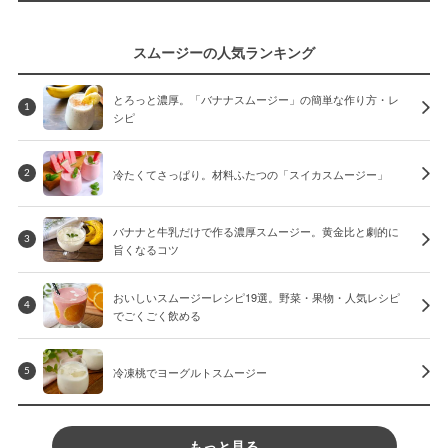
スムージーの人気ランキング
とろっと濃厚。「バナナスムージー」の簡単な作り方・レ
1
シピ
冷たくてさっぱり。材料ふたつの「スイカスムージー」
2
バナナと牛乳だけで作る濃厚スムージー。黄金比と劇的に
3
旨くなるコツ
おいしいスムージーレシピ19選。野菜・果物・人気レシピ
4
でごくごく飲める
冷凍桃でヨーグルトスムージー
5
もっと見る