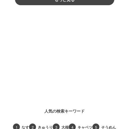
人気の検索キーワード
1
なす
2
きゅうり
3
大根
4
キャベツ
5
そうめん