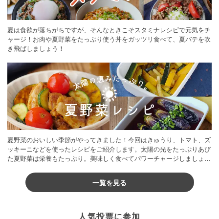
夏は食欲が落ちがちですが、そんなときこそスタミナレシピで元気をチ
ャージ！お肉や夏野菜をたっぷり使う丼をガッツリ食べて、夏バテを吹
き飛ばしましょう！
夏野菜のおいしい季節がやってきました！今回はきゅうり、トマト、ズ
ッキーニなどを使ったレシピをご紹介します。太陽の光をたっぷりあび
た夏野菜は栄養もたっぷり。美味しく食べてパワーチャージしましょう
♪
一覧を見る
人気投票に参加