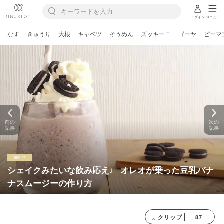
ログイン
メニュー
なす
きゅうり
大根
キャベツ
そうめん
ズッキーニ
ゴーヤ
ピーマ
前の
次の
記事
記事
シェイクみたいな飲み応え♩ オレオが乗った豆乳バナ
ナスムージーの作り方
87
クリップ