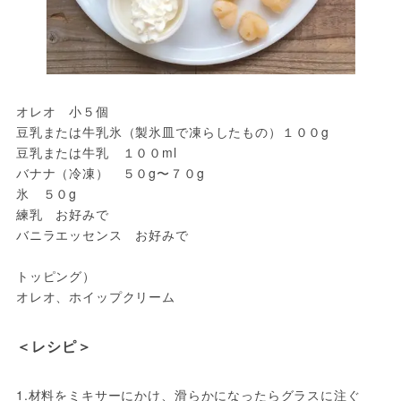
オレオ　小５個

豆乳または牛乳氷（製氷皿で凍らしたもの）１００g

豆乳または牛乳　１００ml

バナナ（冷凍）　５０g〜７０g

氷　５０g

練乳　お好みで

バニラエッセンス　お好みで

トッピング）

オレオ、ホイップクリーム