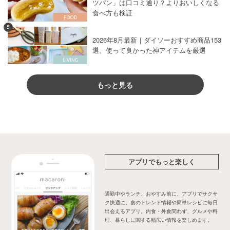
ツパン」は口コミ通り？よりおいしくなる
食べ方も検証
5
2026年8月最新｜ダイソーおすすめ商品153
選。使って良かった神アイテムを厳選
もっと見る
アプリでもっと楽しく
通勤中やランチ、おやすみ前に、アプリでサクサ
ク快適に。食のトレンド情報や簡単レシピに毎日
出会えるアプリ。内食・外食問わず、グルメや料
理、暮らしに関する幅広い情報を楽しめます。