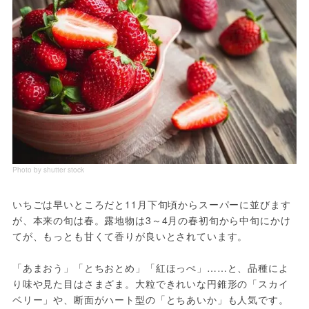
Photo by shutter stock
いちごは早いところだと11月下旬頃からスーパーに並びます
が、本来の旬は春。露地物は3～4月の春初旬から中旬にかけ
てが、もっとも甘くて香りが良いとされています。
「あまおう」「とちおとめ」「紅ほっぺ」……と、品種によ
り味や見た目はさまざま。大粒できれいな円錐形の「スカイ
ベリー」や、断面がハート型の「とちあいか」も人気です。