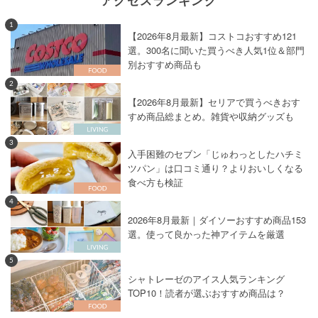
アクセスランキング
1
【2026年8月最新】コストコおすすめ121
選。300名に聞いた買うべき人気1位＆部門
別おすすめ商品も
2
【2026年8月最新】セリアで買うべきおす
すめ商品総まとめ。雑貨や収納グッズも
3
入手困難のセブン「じゅわっとしたハチミ
ツパン」は口コミ通り？よりおいしくなる
食べ方も検証
4
2026年8月最新｜ダイソーおすすめ商品153
選。使って良かった神アイテムを厳選
5
シャトレーゼのアイス人気ランキング
TOP10！読者が選ぶおすすめ商品は？