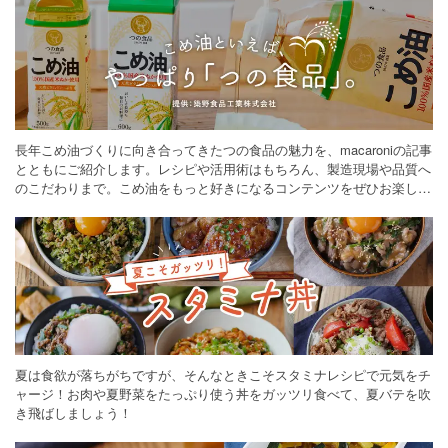
長年こめ油づくりに向き合ってきたつの食品の魅力を、macaroniの記事
とともにご紹介します。レシピや活用術はもちろん、製造現場や品質へ
のこだわりまで。こめ油をもっと好きになるコンテンツをぜひお楽しみ
ください。
夏は食欲が落ちがちですが、そんなときこそスタミナレシピで元気をチ
ャージ！お肉や夏野菜をたっぷり使う丼をガッツリ食べて、夏バテを吹
き飛ばしましょう！