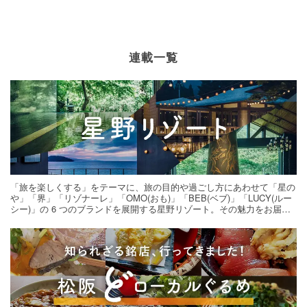
連載一覧
「旅を楽しくする」をテーマに、旅の目的や過ごし方にあわせて「星の
や」「界」「リゾナーレ」「OMO(おも)」「BEB(ベブ)」「LUCY(ルー
シー)」の 6 つのブランドを展開する星野リゾート。その魅力をお届け
する旅の連載。次の旅先探しのヒントにいかがですか？