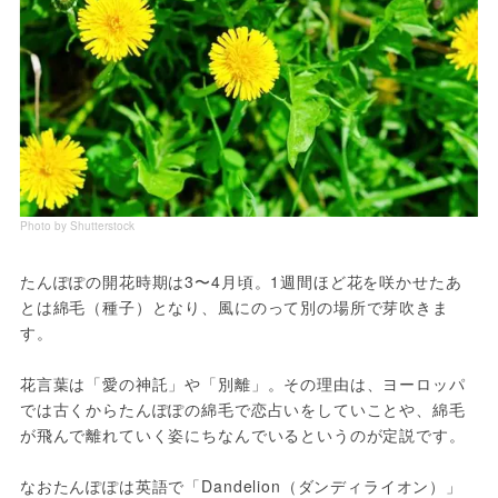
Photo by Shutterstock
たんぽぽの開花時期は3〜4月頃。1週間ほど花を咲かせたあ
とは綿毛（種子）となり、風にのって別の場所で芽吹きま
す。
花言葉は「愛の神託」や「別離」。その理由は、ヨーロッパ
では古くからたんぽぽの綿毛で恋占いをしていことや、綿毛
が飛んで離れていく姿にちなんでいるというのが定説です。
なおたんぽぽは英語で「Dandelion（ダンディライオン）」