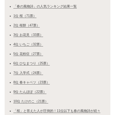
「春の風物詩」の人気ランキング結果一覧
1位 桜（71票）
2位 桜餅（47票）
3位 お花見（33票）
4位 いちご（32票）
5位 花粉症（27票）
6位 ひなまつり（25票）
7位 入学式（24票）
8位 春キャベツ（23票）
9位 たんぽぽ（22票）
10位 たけのこ（21票）
「桜」と答えた人が圧倒的！11位以下も春の風物詩が続々