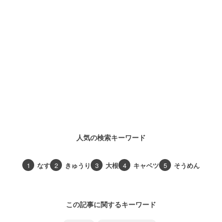
人気の検索キーワード
1
なす
2
きゅうり
3
大根
4
キャベツ
5
そうめん
この記事に関するキーワード