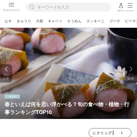
ログイン
メニュー
なす
きゅうり
大根
キャベツ
そうめん
ズッキーニ
ゴーヤ
ピーマ
前の
次の
記事
記事
春といえば何を思い浮かべる？旬の食べ物・植物・行
事ランキングTOP10
1
クリップ