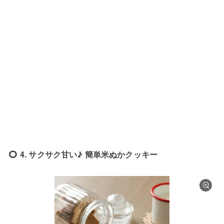
4. サクサク甘い♪ 簡単米ぬかクッキー