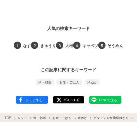
人気の検索キーワード
1
なす
2
きゅうり
3
大根
4
キャベツ
5
そうめん
この記事に関するキーワード
米・雑穀
お米・ごはん
米ぬか
TOP
レシピ
米・雑穀
お米・ごはん
米ぬか
ビタミンや食物繊維がたっぷ