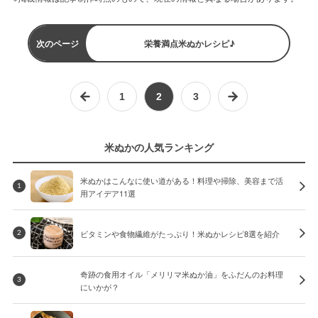
次のページ
栄養満点米ぬかレシピ♪
1
2
3
米ぬかの人気ランキング
米ぬかはこんなに使い道がある！料理や掃除、美容まで活
1
用アイデア11選
ビタミンや食物繊維がたっぷり！米ぬかレシピ8選を紹介
2
奇跡の食用オイル「メリリマ米ぬか油」をふだんのお料理
3
にいかが？