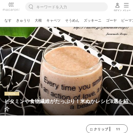
ログイン
メニュー
なす
きゅうり
大根
キャベツ
そうめん
ズッキーニ
ゴーヤ
ピーマ
ビタミンや食物繊維がたっぷり！米ぬかレシピ8選を紹
介
11
クリップ