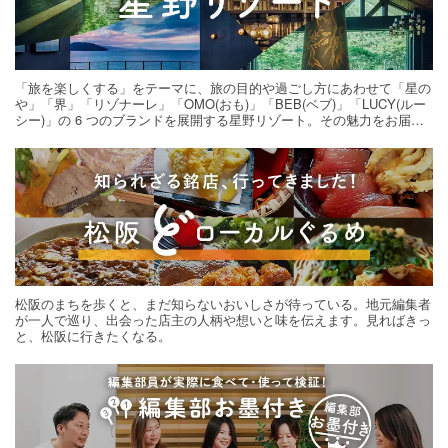
「旅を楽しくする」をテーマに、旅の目的や過ごし方にあわせて「星の
や」「界」「リゾナーレ」「OMO(おも)」「BEB(ベブ)」「LUCY(ルー
シー)」の 6 つのブランドを展開する星野リゾート。その魅力をお届け
する旅の連載。次の旅先探しのヒントにいかがですか？
松阪のまちを歩くと、まだ知らないおいしさが待っている。地元編集者
が一人で巡り、出会った店主の人柄や想いと味を伝えます。見ればきっ
と、松阪に行きたくなる。