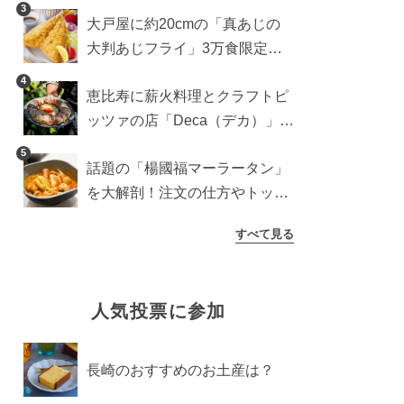
ッチンカー登場
3
大戸屋に約20cmの「真あじの
大判あじフライ」3万食限定で
登場！サクッと香ばしい夏限定
4
恵比寿に薪火料理とクラフトピ
メニュー
ッツァの店「Deca（デカ）」が
オープン。旬素材を味わう新レ
5
話題の「楊國福マーラータン」
ストラン
を大解剖！注文の仕方やトッピ
ングなどを紹介
すべて見る
人気投票に参加
長崎のおすすめのお土産は？