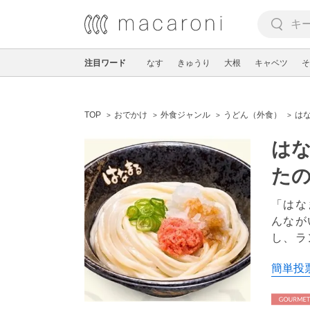
注目ワード
なす
きゅうり
大根
キャベツ
そ
TOP
おでかけ
外食ジャンル
うどん（外食）
は
はな
た
「はな
んなが
し、ラ
簡単投票