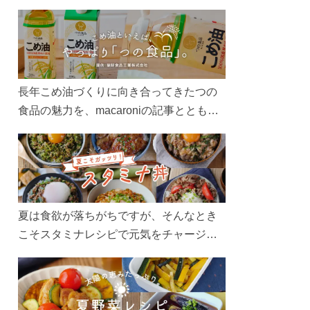
長年こめ油づくりに向き合ってきたつの
食品の魅力を、macaroniの記事とともに
ご紹介します。レシピや活用術はもちろ
ん、製造現場や品質へのこだわりまで。
こめ油をもっと好きになるコンテンツを
ぜひお楽しみください。
夏は食欲が落ちがちですが、そんなとき
こそスタミナレシピで元気をチャージ！
お肉や夏野菜をたっぷり使う丼をガッツ
リ食べて、夏バテを吹き飛ばしましょ
う！