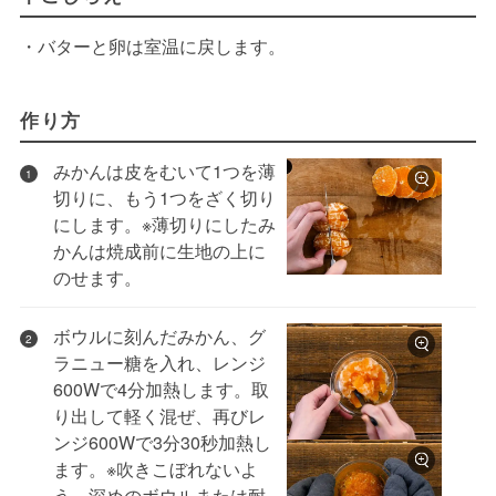
・バターと卵は室温に戻します。
作り方
みかんは皮をむいて1つを薄
1
切りに、もう1つをざく切り
にします。※薄切りにしたみ
かんは焼成前に生地の上に
のせます。
ボウルに刻んだみかん、グ
2
ラニュー糖を入れ、レンジ
600Wで4分加熱します。取
り出して軽く混ぜ、再びレ
ンジ600Wで3分30秒加熱し
ます。※吹きこぼれないよ
う、深めのボウルまたは耐