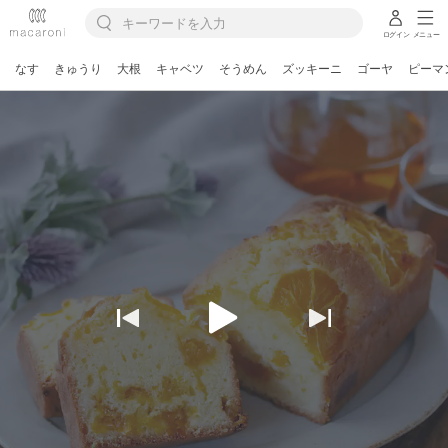
ログイン
メニュー
なす
きゅうり
大根
キャベツ
そうめん
ズッキーニ
ゴーヤ
ピーマ