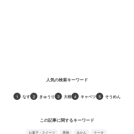
人気の検索キーワード
1
なす
2
きゅうり
3
大根
4
キャベツ
5
そうめん
この記事に関するキーワード
お菓子・スイーツ
果物
みかん
ケーキ