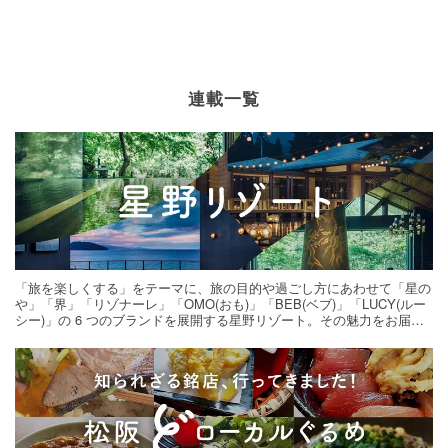
連載一覧
「旅を楽しくする」をテーマに、旅の目的や過ごし方にあわせて「星の
や」「界」「リゾナーレ」「OMO(おも)」「BEB(ベブ)」「LUCY(ルー
シー)」の 6 つのブランドを展開する星野リゾート。その魅力をお届け
する旅の連載。次の旅先探しのヒントにいかがですか？