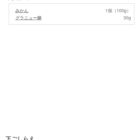
みかん
1個（100g）
グラニュー糖
30g
下ごしらえ