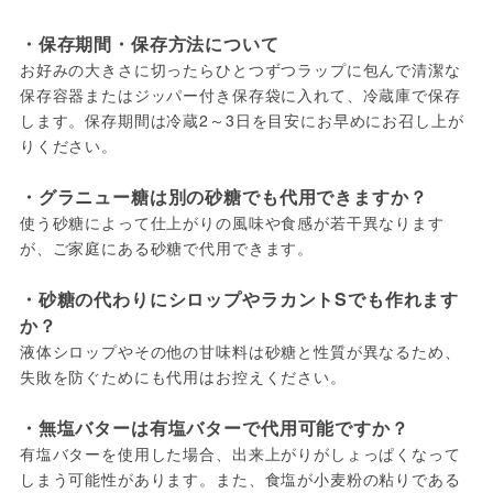
・保存期間・保存方法について
お好みの大きさに切ったらひとつずつラップに包んで清潔な
保存容器またはジッパー付き保存袋に入れて、冷蔵庫で保存
します。保存期間は冷蔵2～3日を目安にお早めにお召し上が
りください。
・グラニュー糖は別の砂糖でも代用できますか？
使う砂糖によって仕上がりの風味や食感が若干異なります
が、ご家庭にある砂糖で代用できます。
・砂糖の代わりにシロップやラカントSでも作れます
か？
液体シロップやその他の甘味料は砂糖と性質が異なるため、
失敗を防ぐためにも代用はお控えください。
・無塩バターは有塩バターで代用可能ですか？
有塩バターを使用した場合、出来上がりがしょっぱくなって
しまう可能性があります。また、食塩が小麦粉の粘りである