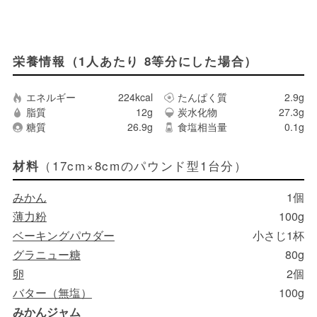
栄養情報（1人あたり 8等分にした場合）
エネルギー
224kcal
たんぱく質
2.9g
脂質
12g
炭水化物
27.3g
糖質
26.9g
食塩相当量
0.1g
（17cm×8cmのパウンド型1台分）
材料
みかん
1個
薄力粉
100g
ベーキングパウダー
小さじ1杯
グラニュー糖
80g
卵
2個
バター（無塩）
100g
みかんジャム