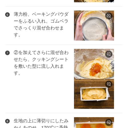
薄力粉、ベーキングパウダ
6
ーをふるい入れ、ゴムベラ
でさっくり混ぜ合わせま
す。
②を加えてさらに混ぜ合わ
7
せたら、クッキングシート
を敷いた型に流し入れま
す。
生地の上に薄切りにしたみ
8
かんをのせ、170℃に予熱