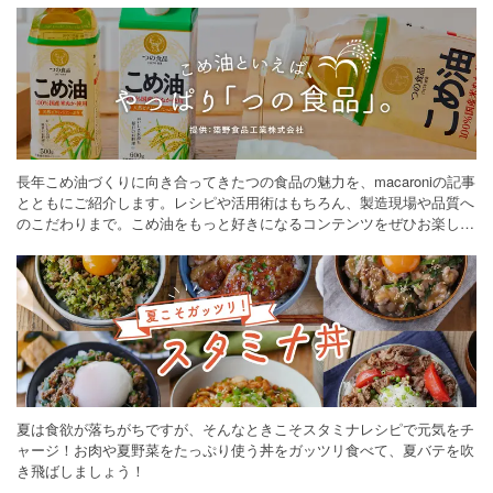
長年こめ油づくりに向き合ってきたつの食品の魅力を、macaroniの記事
とともにご紹介します。レシピや活用術はもちろん、製造現場や品質へ
のこだわりまで。こめ油をもっと好きになるコンテンツをぜひお楽しみ
ください。
夏は食欲が落ちがちですが、そんなときこそスタミナレシピで元気をチ
ャージ！お肉や夏野菜をたっぷり使う丼をガッツリ食べて、夏バテを吹
き飛ばしましょう！