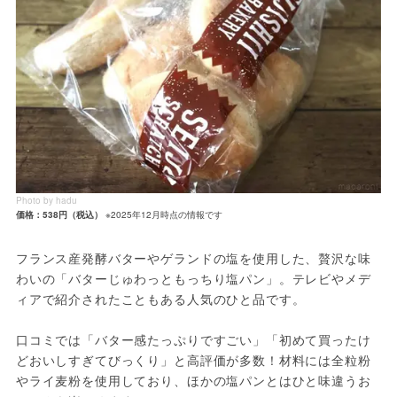
Photo by hadu
価格：538円（税込）
※2025年12月時点の情報です
フランス産発酵バターやゲランドの塩を使用した、贅沢な味
わいの「バターじゅわっともっちり塩パン」。テレビやメデ
ィアで紹介されたこともある人気のひと品です。
口コミでは「バター感たっぷりですごい」「初めて買ったけ
どおいしすぎてびっくり」と高評価が多数！材料には全粒粉
やライ麦粉を使用しており、ほかの塩パンとはひと味違うお