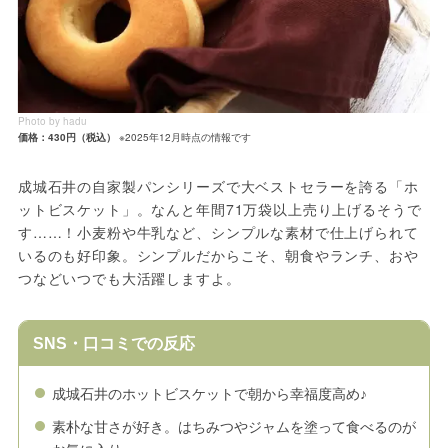
Photo by hadu
価格：430円（税込）
※2025年12月時点の情報です
成城石井の自家製パンシリーズで大ベストセラーを誇る「ホ
ットビスケット」。なんと年間71万袋以上売り上げるそうで
す……！小麦粉や牛乳など、シンプルな素材で仕上げられて
いるのも好印象。シンプルだからこそ、朝食やランチ、おや
つなどいつでも大活躍しますよ。
SNS・口コミでの反応
成城石井のホットビスケットで朝から幸福度高め♪
素朴な甘さが好き。はちみつやジャムを塗って食べるのが