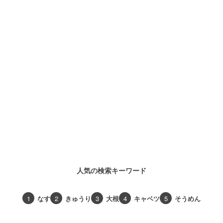
人気の検索キーワード
1
なす
2
きゅうり
3
大根
4
キャベツ
5
そうめん