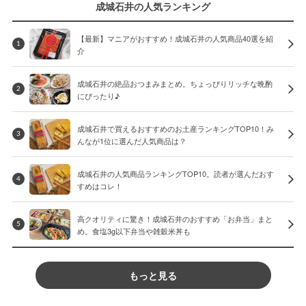
成城石井の人気ランキング
【最新】マニアがおすすめ！成城石井の人気商品40選を紹
1
介
成城石井の絶品おつまみまとめ。ちょっぴりリッチな晩酌
2
にぴったり♪
成城石井で買えるおすすめのお土産ランキングTOP10！み
3
んなが1位に選んだ人気商品は？
成城石井の人気商品ランキングTOP10。読者が選んだおす
4
すめはコレ！
高クオリティに驚き！成城石井のおすすめ「お弁当」まと
5
め。食塩3g以下弁当や雑穀米丼も
もっと見る