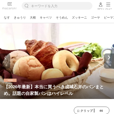
ログイン
メニュー
なす
きゅうり
大根
キャベツ
そうめん
ズッキーニ
ゴーヤ
ピーマ
前の
次の
記事
記事
【2026年最新】本当に買うべき成城石井のパンまと
め。話題の自家製パンはハイレベル
46
クリップ