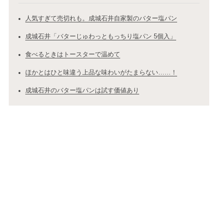
人気すぎて売切れも。成城石井自家製のバター塩パン
成城石井「バターじゅわっともっちり塩パン 5個入」
食べるときはトースターで温めて
ほかとはひと味違う上品な味わいがたまらない……！
成城石井のバター塩パンは試す価値あり