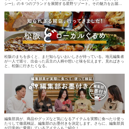
シー)」の 6 つのブランドを展開する星野リゾート。その魅力をお届け
する旅の連載。次の旅先探しのヒントにいかがですか？
松阪のまちを歩くと、まだ知らないおいしさが待っている。地元編集者
が一人で巡り、出会った店主の人柄や想いと味を伝えます。見ればきっ
と、松阪に行きたくなる。
編集部員が、商品やグッズなど気になるアイテムを実際に食べたり使っ
たりして徹底検証。編集部のお墨付きを決定します。さらに、編集部員
が日常的に愛用しているアイテムもご紹介！