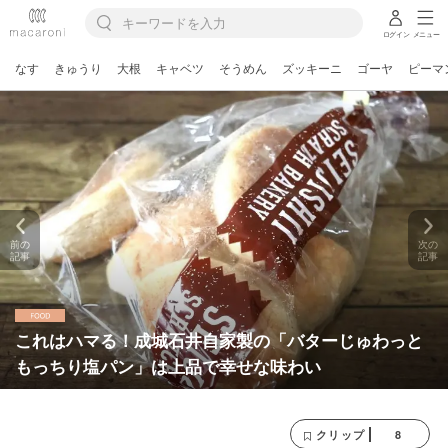
ログイン
メニュー
なす
きゅうり
大根
キャベツ
そうめん
ズッキーニ
ゴーヤ
ピーマ
前の
次の
記事
記事
これはハマる！成城石井自家製の「バターじゅわっと
もっちり塩パン」は上品で幸せな味わい
8
クリップ