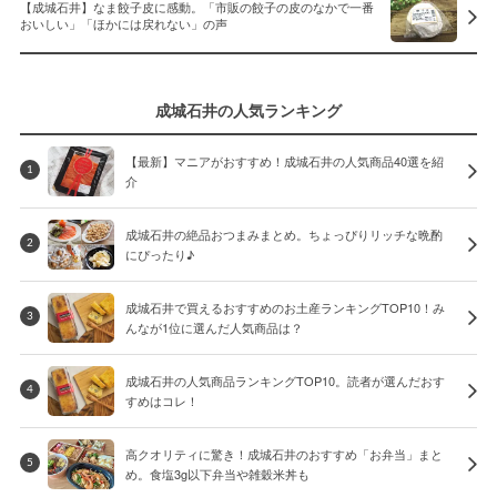
【成城石井】なま餃子皮に感動。「市販の餃子の皮のなかで一番
おいしい」「ほかには戻れない」の声
成城石井の人気ランキング
【最新】マニアがおすすめ！成城石井の人気商品40選を紹
1
介
成城石井の絶品おつまみまとめ。ちょっぴりリッチな晩酌
2
にぴったり♪
成城石井で買えるおすすめのお土産ランキングTOP10！み
3
んなが1位に選んだ人気商品は？
成城石井の人気商品ランキングTOP10。読者が選んだおす
4
すめはコレ！
高クオリティに驚き！成城石井のおすすめ「お弁当」まと
5
め。食塩3g以下弁当や雑穀米丼も