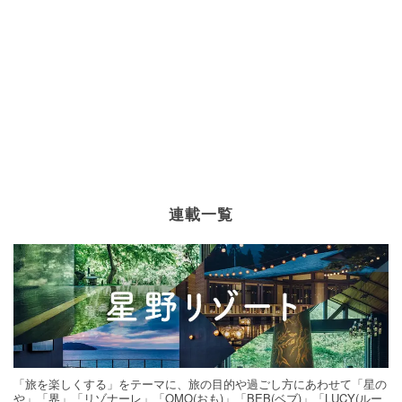
連載一覧
「旅を楽しくする」をテーマに、旅の目的や過ごし方にあわせて「星の
や」「界」「リゾナーレ」「OMO(おも)」「BEB(ベブ)」「LUCY(ルー