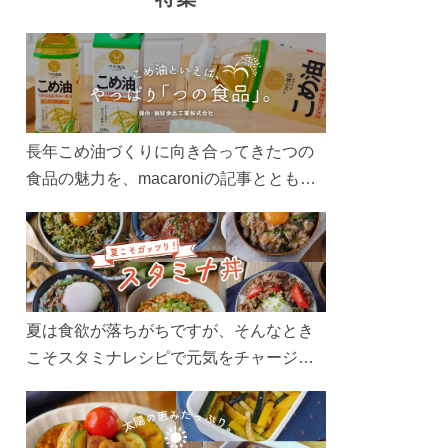
長年こめ油づくりに向き合ってきたつの
食品の魅力を、macaroniの記事とともに
ご紹介します。レシピや活用術はもちろ
ん、製造現場や品質へのこだわりまで。
こめ油をもっと好きになるコンテンツを
ぜひお楽しみください。
夏は食欲が落ちがちですが、そんなとき
こそスタミナレシピで元気をチャージ！
お肉や夏野菜をたっぷり使う丼をガッツ
リ食べて、夏バテを吹き飛ばしましょ
う！