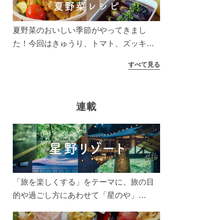
夏野菜のおいしい季節がやってきまし
た！今回はきゅうり、トマト、ズッキー
ニなどを使ったレシピをご紹介します。
すべて見る
太陽の光をたっぷりあびた夏野菜は栄養
もたっぷり。美味しく食べてパワーチャ
ージしましょう♪
連載
「旅を楽しくする」をテーマに、旅の目
的や過ごし方にあわせて「星のや」
「界」「リゾナーレ」「OMO(おも)」「B