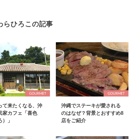
わらひろこの記事
って来たくなる、沖
沖縄でステーキが愛される
民家カフェ「喜色
のはなぜ？背景とおすすめ8
ろ）」
店をご紹介