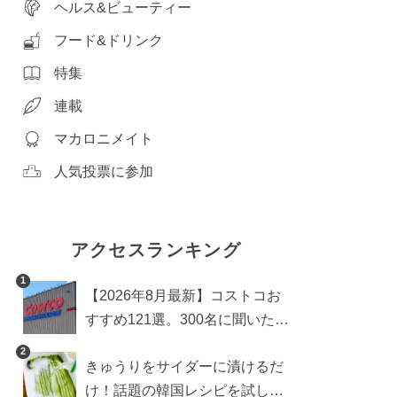
ヘルス&ビューティー
フード&ドリンク
特集
連載
マカロニメイト
人気投票に参加
アクセスランキング
1
【2026年8月最新】コストコお
すすめ121選。300名に聞いた買
うべき人気1位＆部門別おすす
2
きゅうりをサイダーに漬けるだ
め商品も
け！話題の韓国レシピを試した