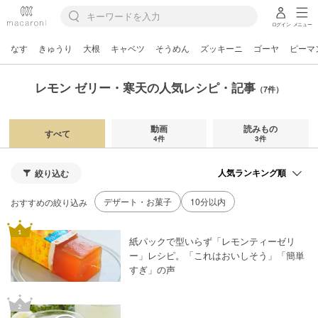
ログイン
メニュー
なす
きゅうり
大根
キャベツ
そうめん
ズッキーニ
ゴーヤ
ピーマ
レモン ゼリー・寒天の人気レシピ・記事
（7件）
動画
読みもの
すべて
4件
3件
絞り込む
デザート・お菓子
10分以内
おすすめの絞り込み
紙パックで型いらず「レモンティーゼリ
ー」レシピ。「これはおいしそう」「簡単
すぎ」の声