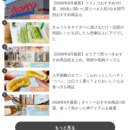
【2026年8月最新】コストコおすすめ121
選。300名に聞いた買うべき人気1位＆部門
別おすすめ商品も
2
きゅうりをサイダーに漬けるだけ！話題の
韓国レシピを試したら想像以上にアリでし
た
3
【2026年8月最新】セリアで買うべきおす
すめ商品総まとめ。雑貨や収納グッズも
4
入手困難のセブン「じゅわっとしたハチミ
ツパン」は口コミ通り？よりおいしくなる
食べ方も検証
5
2026年8月最新｜ダイソーおすすめ商品153
選。使って良かった神アイテムを厳選
もっと見る