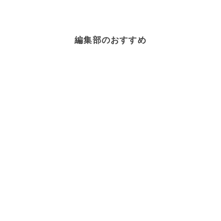
レモン
×
マヨネーズ
レモン
×
オレンジ
ゼリー・寒天
×
ゼラチン
レモン
×
ハーブ
レモン
×
調味料
レモン
×
スパイス・香辛料
編集部のおすすめ
レモン
×
酢・ビネガー
ゼリー・寒天
×
はちみつ
ゼリー・寒天
×
ぶどう