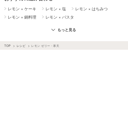
レモン
×
ケーキ
レモン
×
塩
レモン
×
はちみつ
レモン
×
鍋料理
レモン
×
パスタ
レモン
×
お菓子・スイーツ
レモン
×
酢
もっと見る
レモン
×
パウンドケーキ
レモン
×
ゼリー
レモン
×
みりん・料理酒
レモン
×
ソース・たれ
TOP
レシピ
レモン ゼリー・寒天
レモン
×
オリーブオイル
レモン
×
クリーム
レモン
×
鶏肉
レモン
×
バター
レモン
×
肉料理
レモン
×
牛乳
レモン
×
飲み物
レモン
×
パン・シリアル
ゼリー・寒天
×
柑橘類
ゼリー・寒天
×
いちご
レモン
×
焼き菓子
レモン
×
クリームチーズ
レモン
×
お酒
ゼリー・寒天
×
桃
レモン
×
サラダ
レモン
×
ドライフルーツ
レモン
×
レモン・ライム
ゼリー・寒天
×
生クリーム
ゼリー・寒天
×
フルーツ缶
レモン
×
マリネ
ゼリー・寒天
×
粉寒天