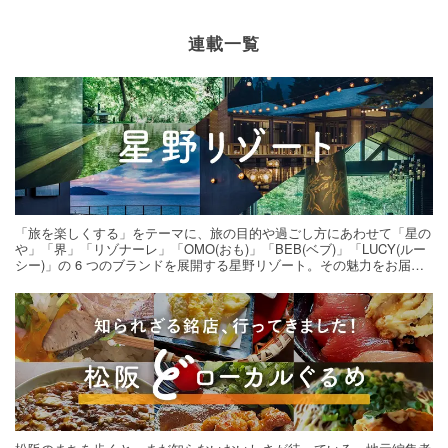
連載一覧
「旅を楽しくする」をテーマに、旅の目的や過ごし方にあわせて「星の
や」「界」「リゾナーレ」「OMO(おも)」「BEB(ベブ)」「LUCY(ルー
シー)」の 6 つのブランドを展開する星野リゾート。その魅力をお届け
する旅の連載。次の旅先探しのヒントにいかがですか？