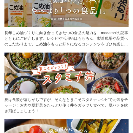
長年こめ油づくりに向き合ってきたつの食品の魅力を、macaroniの記事
とともにご紹介します。レシピや活用術はもちろん、製造現場や品質へ
のこだわりまで。こめ油をもっと好きになるコンテンツをぜひお楽しみ
ください。
夏は食欲が落ちがちですが、そんなときこそスタミナレシピで元気をチ
ャージ！お肉や夏野菜をたっぷり使う丼をガッツリ食べて、夏バテを吹
き飛ばしましょう！