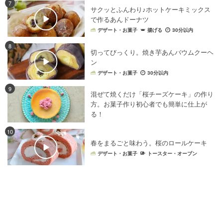
7
サクッとふんわり♪ホットケーキミックス
で作るあんドーナツ
デザート・お菓子
揚げる
30分以内
8
切ってびっくり。焼き芋あんバウムクーヘ
ン
デザート・お菓子
30分以内
9
混ぜて焼くだけ「桜チーズケーキ」の作り
方。お菓子作り初心者でも簡単に仕上が
る！
10
春をまるごと味わう。桜のロールケーキ
デザート・お菓子
トースター・オーブン