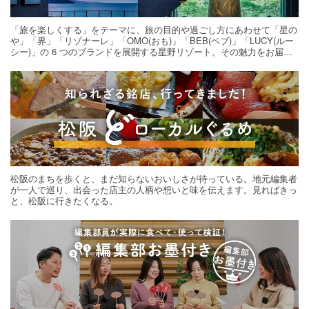
「旅を楽しくする」をテーマに、旅の目的や過ごし方にあわせて「星の
や」「界」「リゾナーレ」「OMO(おも)」「BEB(ベブ)」「LUCY(ルー
シー)」の 6 つのブランドを展開する星野リゾート。その魅力をお届け
する旅の連載。次の旅先探しのヒントにいかがですか？
松阪のまちを歩くと、まだ知らないおいしさが待っている。地元編集者
が一人で巡り、出会った店主の人柄や想いと味を伝えます。見ればきっ
と、松阪に行きたくなる。