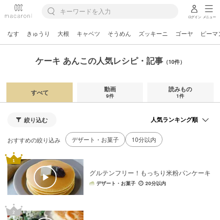
ログイン
メニュー
なす
きゅうり
大根
キャベツ
そうめん
ズッキーニ
ゴーヤ
ピーマ
ケーキ あんこの人気レシピ・記事
（10件）
動画
読みもの
すべて
9件
1件
絞り込む
デザート・お菓子
10分以内
おすすめの絞り込み
グルテンフリー！もっちり米粉パンケーキ
デザート・お菓子
20分以内