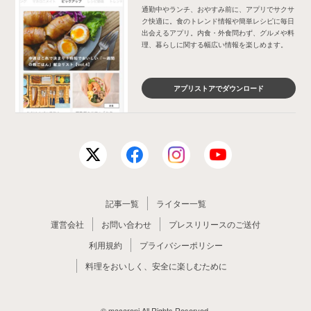
通勤中やランチ、おやすみ前に、アプリでサクサ
ク快適に。食のトレンド情報や簡単レシピに毎日
出会えるアプリ。内食・外食問わず、グルメや料
理、暮らしに関する幅広い情報を楽しめます。
アプリストアでダウンロード
記事一覧
ライター一覧
運営会社
お問い合わせ
プレスリリースのご送付
利用規約
プライバシーポリシー
料理をおいしく、安全に楽しむために
© macaroni All Rights Reserved.