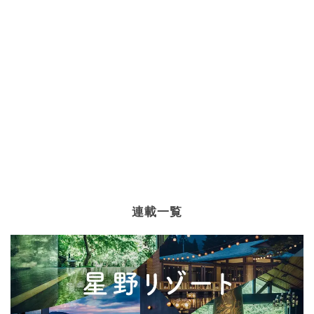
あんこ
×
ジャム・はちみつ・ペースト
ケーキ
×
クリーム
ケーキ
×
ミルクチョコレート
ケーキ
×
バニラアイス
ケーキ
×
オリーブオイル
ケーキ
×
缶詰・瓶詰
ケーキ
×
ホットケーキ
ケーキ
×
メープルシロップ
ケーキ
×
ホイップクリーム
ケーキ
×
冷凍ミックスベリー
ケーキ
×
マフィン
ケーキ
×
フルーツ缶
ケーキ
×
焼き菓子
ケーキ
×
パウンドケーキ
ケーキ
×
ミックス粉
ケーキ
×
アーモンドスライス
ケーキ
×
卵黄
ケーキ
×
柑橘類
あんこ
×
大福
あんこ
×
はちみつ
連載一覧