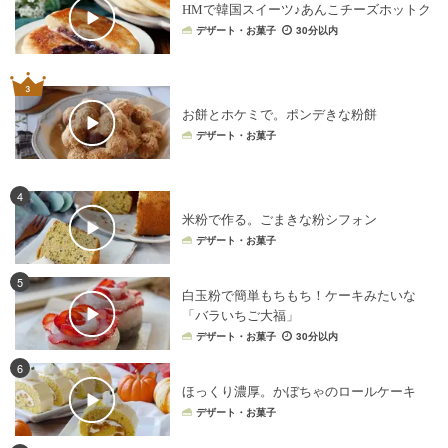
HMで韓国スイーツ♪あんこチーズホットク
デザート・お菓子
30分以内
お餅とホケミで。ポンデきな粉餅
デザート・お菓子
4
米粉で作る。ごまきな粉シフォン
デザート・お菓子
5
白玉粉で簡単もちもち！ケーキみたいな
「バラいちご大福」
デザート・お菓子
30分以内
6
ほっくり濃厚。かぼちゃのロールケーキ
デザート・お菓子