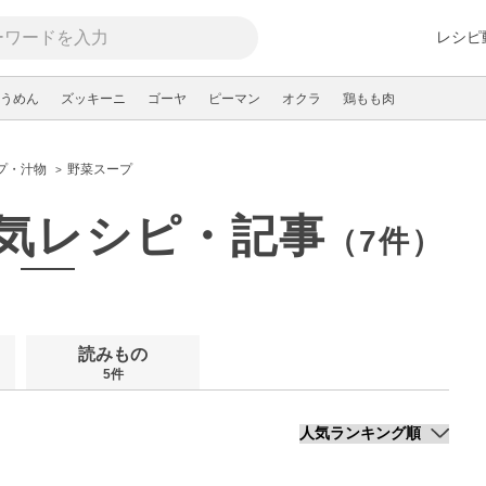
レシピ
うめん
ズッキーニ
ゴーヤ
ピーマン
オクラ
鶏もも肉
プ・汁物
野菜スープ
気レシピ・記事
（7件）
読みもの
5件