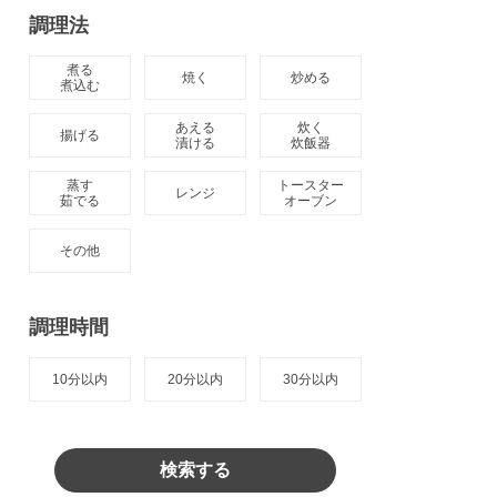
調理法
煮る

焼く
炒める
煮込む
あえる

炊く

揚げる
漬ける
炊飯器
蒸す

トースター

レンジ
茹でる
オーブン
その他
調理時間
10分以内
20分以内
30分以内
検索する