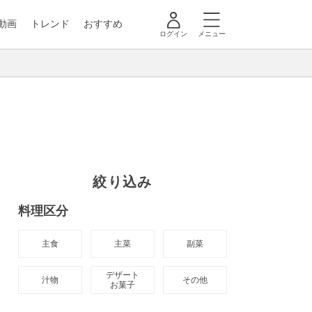
動画
トレンド
おすすめ
ログイン
メニュー
絞り込み
料理区分
主食
主菜
副菜
デザート

汁物
その他
お菓子