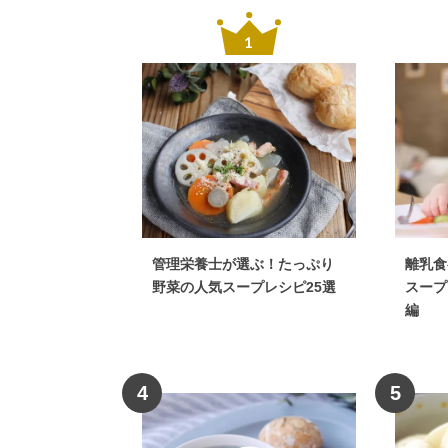
管理栄養士が選ぶ！たっぷり
離乳食
野菜の人気スープレシピ25選
スープ
編
4
5