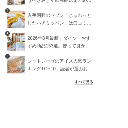
うべきおすすめ商品総まとめ。
雑貨や収納グッズも
3
入手困難のセブン「じゅわっと
したハチミツパン」は口コミ通
り？よりおいしくなる食べ方も
4
2026年8月最新｜ダイソーおす
検証
すめ商品153選。使って良かっ
た神アイテムを厳選
5
シャトレーゼのアイス人気ラン
キングTOP10！読者が選ぶおす
すめ商品は？
すべて見る