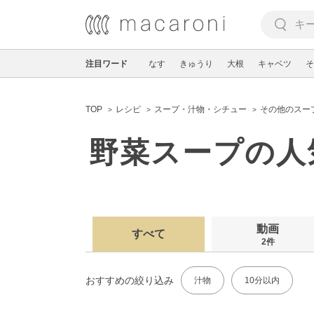
注目ワード
なす
きゅうり
大根
キャベツ
そ
TOP
レシピ
スープ・汁物・シチュー
その他のスー
野菜スープの人
動画
すべて
2件
おすすめの絞り込み
汁物
10分以内