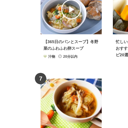
【365日のパンとスープ】冬野
忙しい
菜のふわふわ卵スープ
おすす
ピ20
汁物
20分以内
7