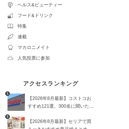
ヘルス&ビューティー
フード&ドリンク
特集
連載
マカロニメイト
人気投票に参加
アクセスランキング
1
【2026年8月最新】コストコお
すすめ121選。300名に聞いた買
うべき人気1位＆部門別おすす
2
【2026年8月最新】セリアで買
め商品も