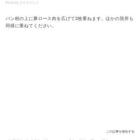
Photo by ササキマイコ
パン粉の上に豚ロース肉を広げて2枚重ねます。ほかの箇所も
同様に重ねてください。
この記事を報告する