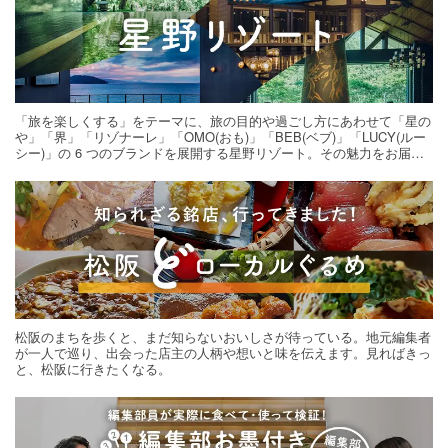
「旅を楽しくする」をテーマに、旅の目的や過ごし方にあわせて「星の
や」「界」「リゾナーレ」「OMO(おも)」「BEB(ベブ)」「LUCY(ルー
シー)」の 6 つのブランドを展開する星野リゾート。その魅力をお届け
する旅の連載。次の旅先探しのヒントにいかがですか？
松阪のまちを歩くと、まだ知らないおいしさが待っている。地元編集者
が一人で巡り、出会った店主の人柄や想いと味を伝えます。見ればきっ
と、松阪に行きたくなる。