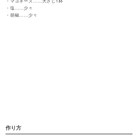
・マヨネーズ……大さじ1杯
・塩……少々
・胡椒……少々
作り方