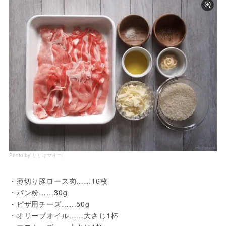
Photo by ササキマイコ
・薄切り豚ロース肉……16枚
・パン粉……30g
・ピザ用チーズ……50g
・オリーブオイル……大さじ1杯