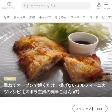
ログイン
メニュー
なす
きゅうり
大根
キャベツ
そうめん
ズッキーニ
ゴーヤ
ピーマ
重ねてオーブンで焼くだけ！揚げないミルフィーユカ
ツレシピ【ズボラ主婦の簡単ごはん #7】
653
クリップ