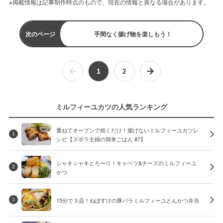
※掲載情報は記事制作時点のもので、現在の情報と異なる場合があります。
次のページ
手間なく揚げ物を楽しもう！
1
2
ミルフィーユカツの人気ランキング
重ねてオーブンで焼くだけ！揚げないミルフィーユカツレ
1
シピ【ズボラ主婦の簡単ごはん #7】
シャキシャキとろ〜り！キャベツ&チーズのミルフィーユ
2
かつ
15分で３品！ねぼすけの豚バラミルフィーユとんかつ弁当
3