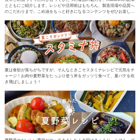
とともにご紹介します。レシピや活用術はもちろん、製造現場や品質へ
のこだわりまで。こめ油をもっと好きになるコンテンツをぜひお楽しみ
ください。
夏は食欲が落ちがちですが、そんなときこそスタミナレシピで元気をチ
ャージ！お肉や夏野菜をたっぷり使う丼をガッツリ食べて、夏バテを吹
き飛ばしましょう！
夏野菜のおいしい季節がやってきました！今回はきゅうり、トマト、ズ