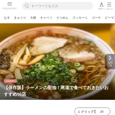
ログイン
メニュー
なす
きゅうり
大根
キャベツ
そうめん
ズッキーニ
ゴーヤ
ピーマ
前の
次の
記事
記事
【保存版】ラーメンの聖地！尾道で食べておきたいお
すすめ10店
21
クリップ