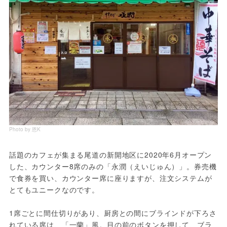
Photo by 恩K
話題のカフェが集まる尾道の新開地区に2020年6月オープン
した、カウンター8席のみの「永潤（えいじゅん）」。券売機
で食券を買い、カウンター席に座りますが、注文システムが
とてもユニークなのです。
1席ごとに間仕切りがあり、厨房との間にブラインドが下ろさ
れている席は、「一蘭」風。目の前のボタンを押して、ブラ