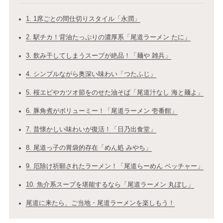
1. 1席ごとの間仕切りスタイル「永潤」
2. 駅チカ！背油たっぷりの濃厚系「尾道ラーメン たに」
3. 飲み干してしまうスープが絶品！「麺や 雑兵」
4. シンプルながら奥深い味わい「つたふじ」
5. 桜エビやカツオ節をのせた油そば「尾道汁なし 海と麺よ」
6. 豚角煮がボリューミー！「尾道ラーメン 壱番館」
7. 昔懐かしい味わいが復活！「日乃出食堂」
8. 尾道っ子の胃袋的存在「めん処 みやち」
9. 厄除け祈願されたラーメン！「尾道らーめん ベッチャー」
10. 魚介系スープを堪能するなら「尾道ラーメン 丸ぼし」
尾道に来たら、ご当地・尾道ラーメンを楽しもう！