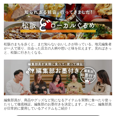
する旅の連載。次の旅先探しのヒントにいかがですか？
松阪のまちを歩くと、まだ知らないおいしさが待っている。地元編集者
が一人で巡り、出会った店主の人柄や想いと味を伝えます。見ればきっ
と、松阪に行きたくなる。
編集部員が、商品やグッズなど気になるアイテムを実際に食べたり使っ
たりして徹底検証。編集部のお墨付きを決定します。さらに、編集部員
が日常的に愛用しているアイテムもご紹介！