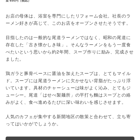
並 650円（税込）
お店の母体は、浴室を専門にしたリフォーム会社。社長のラ
ーメン好きが高じて、このお店をオープンさせたそうです。
目指したのは一般的な尾道ラーメンではなく、昭和の尾道に
存在した「古き懐かしき味」。そんなラーメンをもう一度食
べたいという思いから約2年間、スープ作りに励み、完成させ
ました。
鶏ガラと豚骨ベースに醤油を加えたスープは、とてもマイル
ド。スープには尾道ラーメンに欠かせない背脂がたっぷり浮
いています。具材のチャーシューは味がよく沁み、とてもジ
ューシー。尾道「はせべ製麺所」の平打ち麵はスープとの絡
みがよく、食べ進めるたびに深い味わいを感じさせます。
人気のカフェが集中する新開地区の散策と合わせて、立ち寄
ってはいかがでしょうか。