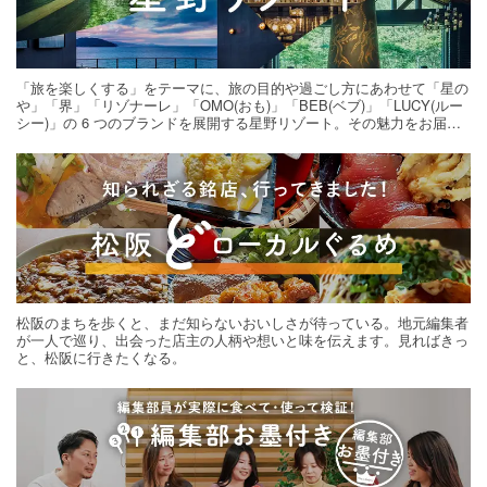
「旅を楽しくする」をテーマに、旅の目的や過ごし方にあわせて「星の
や」「界」「リゾナーレ」「OMO(おも)」「BEB(ベブ)」「LUCY(ルー
シー)」の 6 つのブランドを展開する星野リゾート。その魅力をお届け
する旅の連載。次の旅先探しのヒントにいかがですか？
松阪のまちを歩くと、まだ知らないおいしさが待っている。地元編集者
が一人で巡り、出会った店主の人柄や想いと味を伝えます。見ればきっ
と、松阪に行きたくなる。