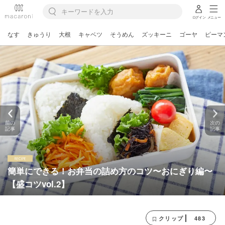
ログイン
メニュー
なす
きゅうり
大根
キャベツ
そうめん
ズッキーニ
ゴーヤ
ピーマ
前の
次の
記事
記事
簡単にできる！お弁当の詰め方のコツ〜おにぎり編〜
【盛コツvol.2】
483
クリップ