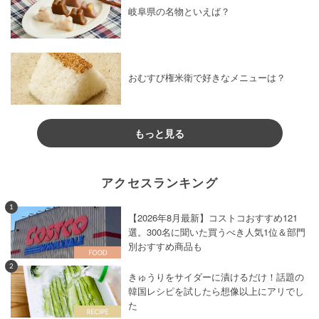
岐阜県の名物といえば？
おむすび権米衛で好きなメニューは？
もっと見る
アクセスランキング
1
【2026年8月最新】コストコおすすめ121
選。300名に聞いた買うべき人気1位＆部門
別おすすめ商品も
2
きゅうりをサイダーに漬けるだけ！話題の
韓国レシピを試したら想像以上にアリでし
た