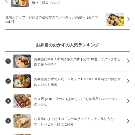
編〜【盛コツvol.1】
見映えアップ！お弁当の詰め方のコツ〜のっけ弁編〜【盛コツ
vol.3】
お弁当のおかずの人気ランキング
お弁当に簡単！卵焼き以外の卵おかず18選。ワクワクする
1
新定番を作ろう
お弁当おかずの人気ランキングTOP20！簡単時短のおすす
2
めレシピも厳選
作り置きOK！冷めてもおいしい「お弁当用ハンバーグ」
3
のレシピ
お弁当にぴったりの「ロールサンドイッチ」作り方とコ
4
ツ！レシピも一緒にご紹介