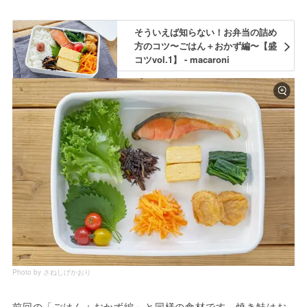
そういえば知らない！お弁当の詰め
方のコツ〜ごはん＋おかず編〜【盛
コツvol.1】 - macaroni
Photo by さねしげかおり
前回の「ごはん＋おかず編」と同様の食材です。焼き鮭はお