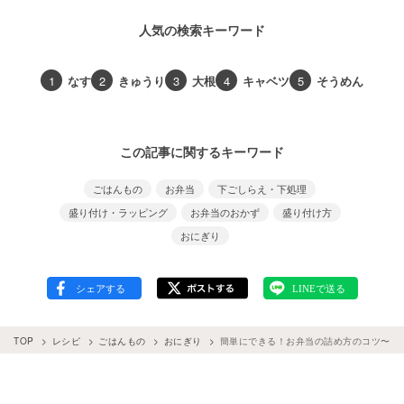
人気の検索キーワード
1
なす
2
きゅうり
3
大根
4
キャベツ
5
そうめん
この記事に関するキーワード
ごはんもの
お弁当
下ごしらえ・下処理
盛り付け・ラッピング
お弁当のおかず
盛り付け方
おにぎり
TOP
レシピ
ごはんもの
おにぎり
簡単にできる！お弁当の詰め方のコツ〜おにぎ