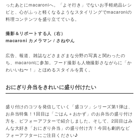
ったあとにmacaroniへ。「よそ行き」でないお手軽絶品レシ
ピと、心がふっと軽くなるようなスタイリングでmacaroniの
料理コンテンツを盛り立てている。
撮影＆リポートする人（右）
macaroni カメラマン / さねやん
広告、報道、雑誌などさまざまな分野の写真と関わったの
ち、macaroniに参加。フード撮影も人物撮影さながらに「か
わいいね〜！」とほめるスタイルを貫く。
おにぎり弁当をきれいに盛り付けたい
盛り付けのコツを発信していく「盛コツ」シリーズ第1弾は、
お弁当特集！1回目は「ごはん＋おかず」のお弁当の盛り付け
方を、ビフォーアフターで紹介しました。そして、2回目はみ
んな大好き「おにぎり弁当」の盛り付け方！今回も劇的なビ
フォーアフターにご注目ください♪