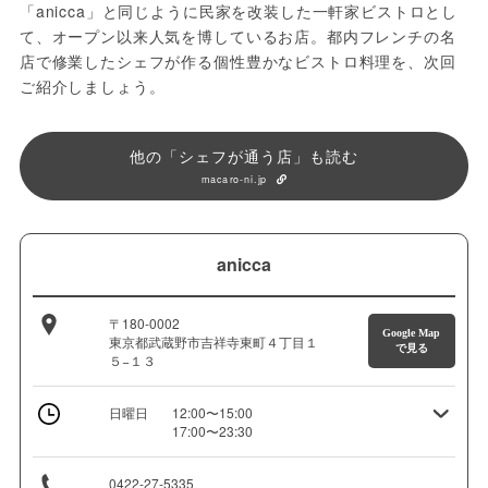
「anicca」と同じように民家を改装した一軒家ビストロとし
て、オープン以来人気を博しているお店。都内フレンチの名
店で修業したシェフが作る個性豊かなビストロ料理を、次回
ご紹介しましょう。
他の「シェフが通う店」も読む
macaro-ni.jp
anicca
〒180-0002
Google Map
東京都武蔵野市吉祥寺東町４丁目１
で見る
５−１３
日曜日
12:00〜15:00
17:00〜23:30
0422-27-5335