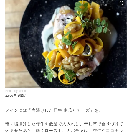
Photo by anicca
2,000円（税込）
メインには「塩漬けした仔牛 南瓜とチーズ」を。
軽く塩漬けした仔牛を低温で火入れし、干し草で香りづけて
休ませたあと、軽くロースト。カボチャは、杏仁やココナッ