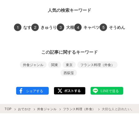
人気の検索キーワード
1
なす
2
きゅうり
3
大根
4
キャベツ
5
そうめん
この記事に関するキーワード
外食ジャンル
関東
東京
フランス料理（外食）
西荻窪
TOP
おでかけ
外食ジャンル
フランス料理（外食）
大切な人と訪れたい。西荻