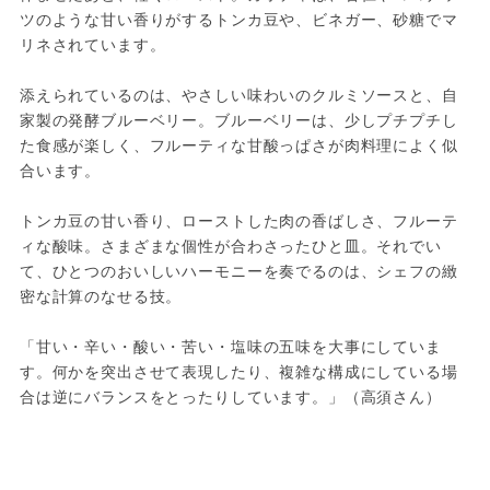
ツのような甘い香りがするトンカ豆や、ビネガー、砂糖でマ
リネされています。
添えられているのは、やさしい味わいのクルミソースと、自
家製の発酵ブルーベリー。ブルーベリーは、少しプチプチし
た食感が楽しく、フルーティな甘酸っぱさが肉料理によく似
合います。
トンカ豆の甘い香り、ローストした肉の香ばしさ、フルーテ
ィな酸味。さまざまな個性が合わさったひと皿。それでい
て、ひとつのおいしいハーモニーを奏でるのは、シェフの緻
密な計算のなせる技。
「甘い・辛い・酸い・苦い・塩味の五味を大事にしていま
す。何かを突出させて表現したり、複雑な構成にしている場
合は逆にバランスをとったりしています。」（高須さん）