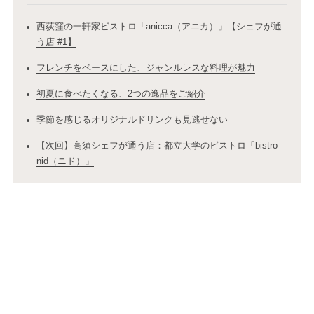
西荻窪の一軒家ビストロ「anicca（アニカ）」【シェフが通
う店 #1】
フレンチをベースにした、ジャンルレスな料理が魅力
初夏に食べたくなる、2つの逸品をご紹介
季節を感じるオリジナルドリンクも見逃せない
【次回】高須シェフが通う店：都立大学のビストロ「bistro
nid（ニド）」