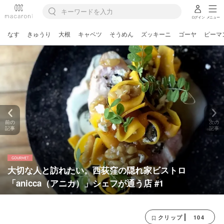
ログイン
メニュー
なす
きゅうり
大根
キャベツ
そうめん
ズッキーニ
ゴーヤ
ピーマ
前の
次の
記事
記事
大切な人と訪れたい。西荻窪の隠れ家ビストロ
「anicca（アニカ）」シェフが通う店 #1
104
クリップ