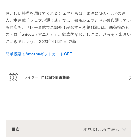
おいしい料理を届けてくれるシェフたちは、まさに“おいしい”の達
人。本連載「シェフが通う店」では、敏腕シェフたちが普段通ってい
るお店を、リレー形式でご紹介！記念すべき第1回目は、西荻窪のビ
ストロ「anicca（アニカ）」。魅惑的なおいしさに、さっそく出逢い
にいきましょう。 2020年6月24日 更新
簡単投票でAmazonギフトカードGET！
ライター :
macaroni 編集部
目次
小見出しも全て表示