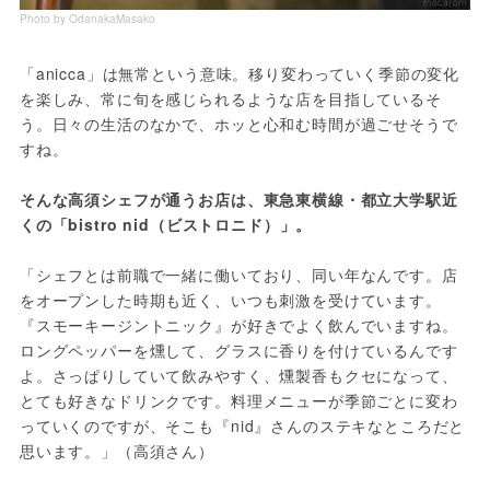
Photo by OdanakaMasako
「anicca」は無常という意味。移り変わっていく季節の変化
を楽しみ、常に旬を感じられるような店を目指しているそ
う。日々の生活のなかで、ホッと心和む時間が過ごせそうで
すね。
そんな高須シェフが通うお店は、東急東横線・都立大学駅近
くの「bistro nid（ビストロニド）」。
「シェフとは前職で一緒に働いており、同い年なんです。店
をオープンした時期も近く、いつも刺激を受けています。
『スモーキージントニック』が好きでよく飲んでいますね。
ロングペッパーを燻して、グラスに香りを付けているんです
よ。さっぱりしていて飲みやすく、燻製香もクセになって、
とても好きなドリンクです。料理メニューが季節ごとに変わ
っていくのですが、そこも『nid』さんのステキなところだと
思います。」（高須さん）