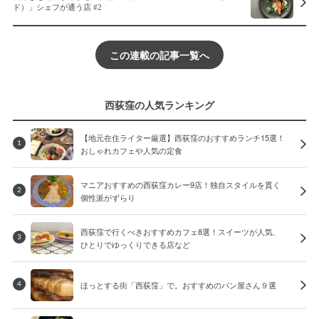
ド）」シェフが通う店 #2
この連載の記事一覧へ
西荻窪の人気ランキング
【地元在住ライター厳選】西荻窪のおすすめランチ15選！
1
おしゃれカフェや人気の定食
マニアおすすめの西荻窪カレー9店！独自スタイルを貫く
2
個性派がずらり
西荻窪で行くべきおすすめカフェ8選！スイーツが人気、
3
ひとりでゆっくりできる店など
ほっとする街「西荻窪」で。おすすめのパン屋さん９選
4