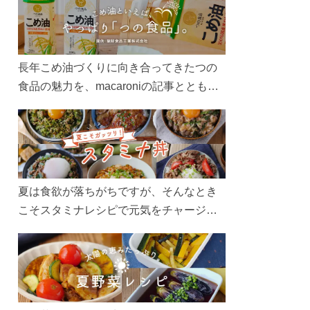
長年こめ油づくりに向き合ってきたつの
食品の魅力を、macaroniの記事とともに
ご紹介します。レシピや活用術はもちろ
ん、製造現場や品質へのこだわりまで。
こめ油をもっと好きになるコンテンツを
ぜひお楽しみください。
夏は食欲が落ちがちですが、そんなとき
こそスタミナレシピで元気をチャージ！
お肉や夏野菜をたっぷり使う丼をガッツ
リ食べて、夏バテを吹き飛ばしましょ
う！