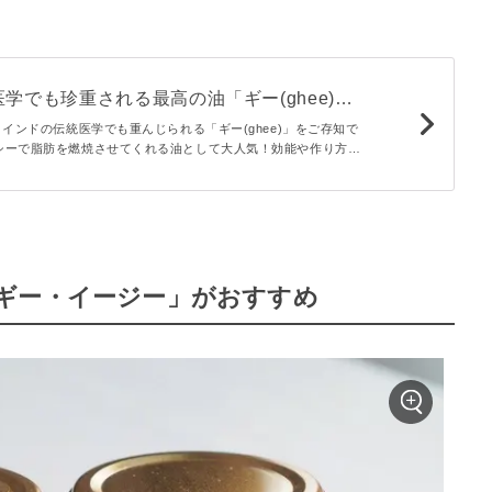
学でも珍重される最高の油「ギー(ghee)」
！ - macaroni
、インドの伝統医学でも重んじられる「ギー(ghee)」をご存知で
シーで脂肪を燃焼させてくれる油として大人気！効能や作り方や
のレシピ、購入できる場所など紹介します。
ギー・イージー」がおすすめ