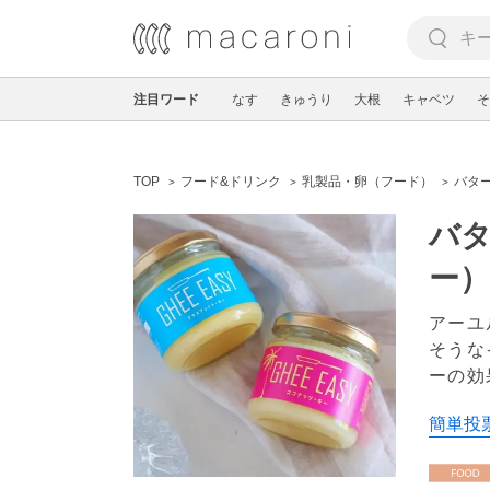
注目ワード
なす
きゅうり
大根
キャベツ
そ
TOP
フード&ドリンク
乳製品・卵（フード）
バタ
バタ
ー
アーユ
そうな
ーの効
簡単投票