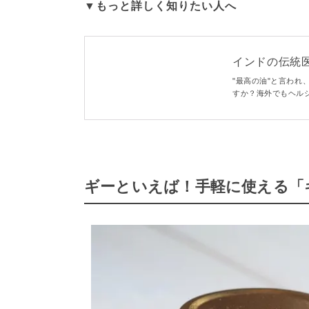
▼もっと詳しく知りたい人へ
インドの伝統医
で美しくヘルシーに
"最高の油"と言われ
すか？海外でもヘル
ギーを使うおすすめ
ギーといえば！手軽に使える「