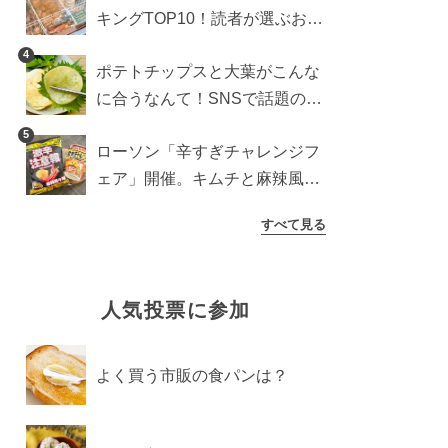
キングTOP10！読者が選ぶおす
すめ商品は？
4
ポテトチップスと大葉がこんな
に合うなんて！SNSで話題の食
べ方に手が止まらなくなった
5
ローソン「辛すぎチャレンジフ
ェア」開催。キムチと麻辣風の
激辛注意な2品を食べ比べ
すべて見る
人気投票に参加
よく買う市販の食パンは？