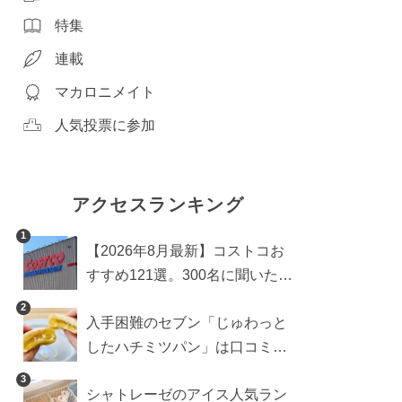
特集
連載
マカロニメイト
人気投票に参加
アクセスランキング
1
【2026年8月最新】コストコお
すすめ121選。300名に聞いた買
うべき人気1位＆部門別おすす
2
入手困難のセブン「じゅわっと
め商品も
したハチミツパン」は口コミ通
り？よりおいしくなる食べ方も
3
シャトレーゼのアイス人気ラン
検証