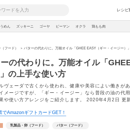
レシピ
うめん
ズッキーニ
ゴーヤ
ピーマン
オクラ
鶏もも肉
ー（フード）
バターの代わりに。万能オイル「GHEE EASY（ギー・イージー）
ーの代わりに。万能オイル「GHEE
）」の上手な使い方
ルヴェーダで古くから使われ、健康や美容によい働きが
イメージですが、「ギー・イージー」なら普段の油の代
果や使い方アレンジをご紹介します。
2020年4月2日 更
でAmazonギフトカードGET！
乳製品・卵（フード）
バター（フード）