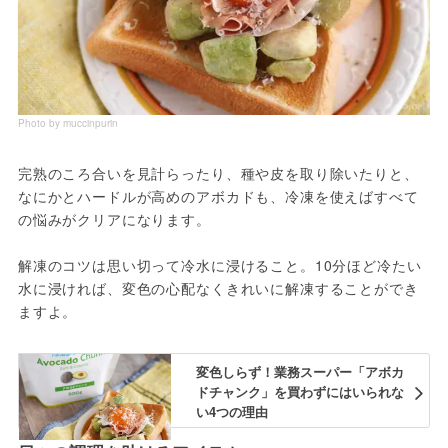
Photo by muccinpurin
完熟のころ合いを見計らったり、種や皮を取り除いたりと、
なにかとハードルが高めのアボカドも、冷凍を使えばすべて
の悩みがクリアになります。

解凍のコツは思い切って冷水に浸けること。10分ほど冷たい
水に浸ければ、変色の心配なくきれいに解凍することができ
ますよ。
変色しらず！業務スーパー「アボカ
ドチャンク」を買わずにはいられな
い4つの理由