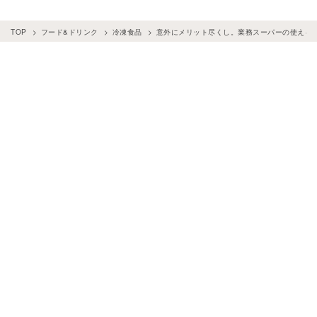
TOP
フード&ドリンク
冷凍食品
意外にメリット尽くし。業務スーパーの使える