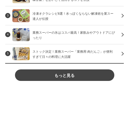
冷凍オクラレシピ6選！水っぽくならない解凍術を業スー
3
達人が伝授
業務スーパーの氷はコスパ最高！家飲みやアウトドアにぴ
4
ったり
ストック決定！業務スーパー「業務用 肉だんご」が便利
5
すぎて日々の料理に大活躍
もっと見る