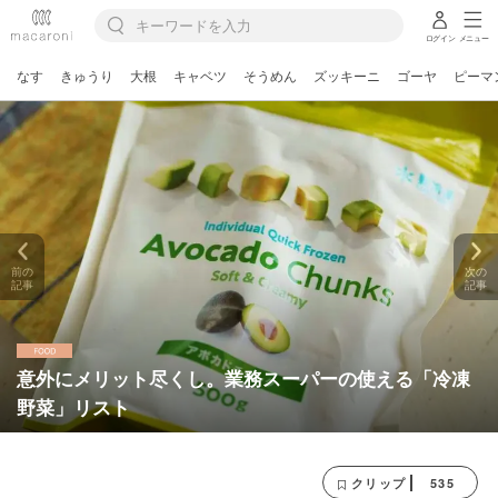
ログイン
メニュー
なす
きゅうり
大根
キャベツ
そうめん
ズッキーニ
ゴーヤ
ピーマ
前の
次の
記事
記事
意外にメリット尽くし。業務スーパーの使える「冷凍
野菜」リスト
535
クリップ