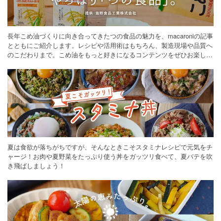
長年こめ油づくりに向き合ってきたつの食品の魅力を、macaroniの記事
とともにご紹介します。レシピや活用術はもちろん、製造現場や品質へ
のこだわりまで。こめ油をもっと好きになるコンテンツをぜひお楽しみ
ください。
夏は食欲が落ちがちですが、そんなときこそスタミナレシピで元気をチ
ャージ！お肉や夏野菜をたっぷり使う丼をガッツリ食べて、夏バテを吹
き飛ばしましょう！