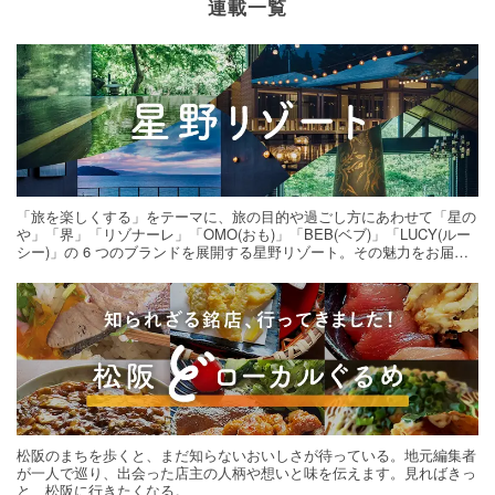
連載一覧
「旅を楽しくする」をテーマに、旅の目的や過ごし方にあわせて「星の
や」「界」「リゾナーレ」「OMO(おも)」「BEB(ベブ)」「LUCY(ルー
シー)」の 6 つのブランドを展開する星野リゾート。その魅力をお届け
する旅の連載。次の旅先探しのヒントにいかがですか？
松阪のまちを歩くと、まだ知らないおいしさが待っている。地元編集者
が一人で巡り、出会った店主の人柄や想いと味を伝えます。見ればきっ
と、松阪に行きたくなる。