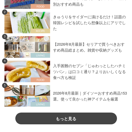
別おすすめ商品も
2
きゅうりをサイダーに漬けるだけ！話題の
韓国レシピを試したら想像以上にアリでし
た
3
【2026年8月最新】セリアで買うべきおす
すめ商品総まとめ。雑貨や収納グッズも
4
入手困難のセブン「じゅわっとしたハチミ
ツパン」は口コミ通り？よりおいしくなる
食べ方も検証
5
2026年8月最新｜ダイソーおすすめ商品153
選。使って良かった神アイテムを厳選
もっと見る