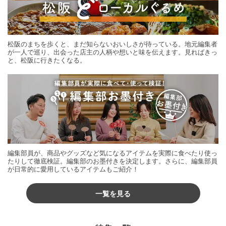
松阪のまちを歩くと、まだ知らないおいしさが待っている。地元編集者
が一人で巡り、出会った店主の人柄や想いと味を伝えます。見ればきっ
と、松阪に行きたくなる。
編集部員が、商品やグッズなど気になるアイテムを実際に食べたり使っ
たりして徹底検証。編集部のお墨付きを決定します。さらに、編集部員
が日常的に愛用しているアイテムもご紹介！
一覧を見る