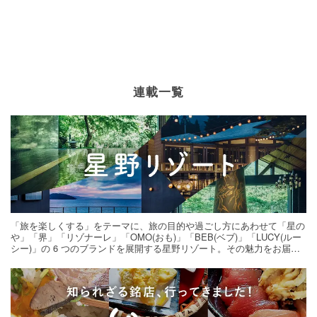
連載一覧
「旅を楽しくする」をテーマに、旅の目的や過ごし方にあわせて「星の
や」「界」「リゾナーレ」「OMO(おも)」「BEB(ベブ)」「LUCY(ルー
シー)」の 6 つのブランドを展開する星野リゾート。その魅力をお届け
する旅の連載。次の旅先探しのヒントにいかがですか？