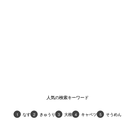
人気の検索キーワード
1
なす
2
きゅうり
3
大根
4
キャベツ
5
そうめん