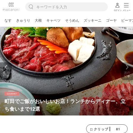
ログイン
メニュー
なす
きゅうり
大根
キャベツ
そうめん
ズッキーニ
ゴーヤ
ピーマ
前の
次の
記事
記事
町田でご飯がおいしいお店！ランチからディナー、立
ち食いまで12選
81
クリップ