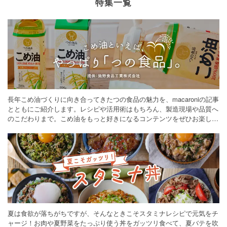
特集一覧
長年こめ油づくりに向き合ってきたつの食品の魅力を、macaroniの記事
とともにご紹介します。レシピや活用術はもちろん、製造現場や品質へ
のこだわりまで。こめ油をもっと好きになるコンテンツをぜひお楽しみ
ください。
夏は食欲が落ちがちですが、そんなときこそスタミナレシピで元気をチ
ャージ！お肉や夏野菜をたっぷり使う丼をガッツリ食べて、夏バテを吹