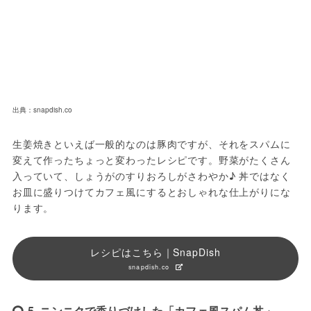
出典：snapdish.co
生姜焼きといえば一般的なのは豚肉ですが、それをスパムに
変えて作ったちょっと変わったレシピです。野菜がたくさん
入っていて、しょうがのすりおろしがさわやか♪ 丼ではなく
お皿に盛りつけてカフェ風にするとおしゃれな仕上がりにな
ります。
レシピはこちら｜SnapDish
snapdish.co
5. ニンニクで香りづけした「カフェ風スパム丼」