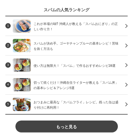
スパムの人気ランキング
これが本場の味⁉︎ 沖縄人が教える「スパムおにぎり」の正
1
しい作り方！
スパムが決め手。ゴーヤチャンプルーの基本レシピ！苦味
2
を抜く方法も
使い方は無限大！「スパム」で作るおすすめレシピ28選
3
切って焼くだけ！沖縄在住ライターが教える「スパム丼」
4
の基本レシピ＆アレンジ5選
おつまみに最高な「スパムフライ」レシピ。残った缶は盛
5
り付けに再利用！
もっと見る