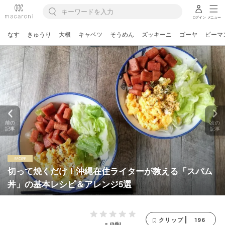
ログイン
メニュー
なす
きゅうり
大根
キャベツ
そうめん
ズッキーニ
ゴーヤ
ピーマ
前の
次の
記事
記事
切って焼くだけ！沖縄在住ライターが教える「スパム
丼」の基本レシピ＆アレンジ5選
196
クリップ
-
(0件)