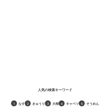
人気の検索キーワード
1
なす
2
きゅうり
3
大根
4
キャベツ
5
そうめん