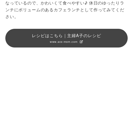
なっているので、かわいくて食べやすい♪ 休日のゆったりラ
ンチにボリュームのあるカフェランチとして作ってみてくだ
さい。
レシピはこちら｜主婦A子のレシピ
www.aco-mom.com