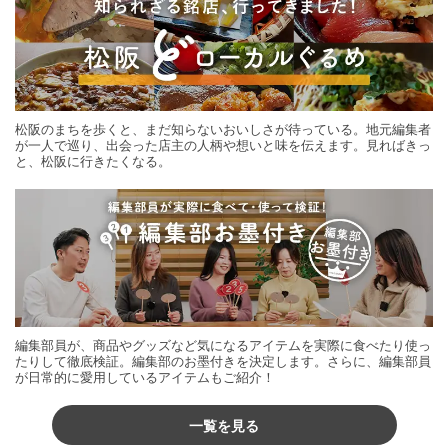
松阪のまちを歩くと、まだ知らないおいしさが待っている。地元編集者
が一人で巡り、出会った店主の人柄や想いと味を伝えます。見ればきっ
と、松阪に行きたくなる。
編集部員が、商品やグッズなど気になるアイテムを実際に食べたり使っ
たりして徹底検証。編集部のお墨付きを決定します。さらに、編集部員
が日常的に愛用しているアイテムもご紹介！
一覧を見る