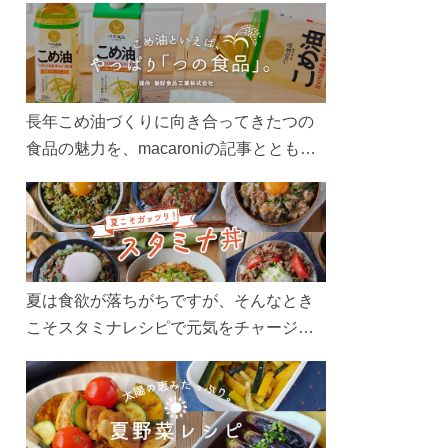
長年こめ油づくりに向き合ってきたつの
食品の魅力を、macaroniの記事とともに
ご紹介します。レシピや活用術はもちろ
ん、製造現場や品質へのこだわりまで。
こめ油をもっと好きになるコンテンツを
ぜひお楽しみください。
夏は食欲が落ちがちですが、そんなとき
こそスタミナレシピで元気をチャージ！
お肉や夏野菜をたっぷり使う丼をガッツ
リ食べて、夏バテを吹き飛ばしましょ
う！