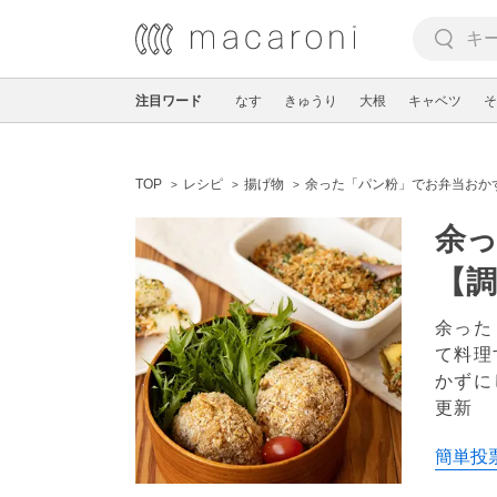
注目ワード
なす
きゅうり
大根
キャベツ
そ
TOP
レシピ
揚げ物
余った「パン粉」でお弁当おかず！
余
【調
余った
て料理
かずに
更新
簡単投票