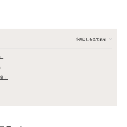
小見出しも全て表示
」
」
粉」