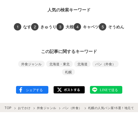
人気の検索キーワード
1
なす
2
きゅうり
3
大根
4
キャベツ
5
そうめん
この記事に関するキーワード
外食ジャンル
北海道・東北
北海道
パン（外食）
札幌
TOP
おでかけ
外食ジャンル
パン（外食）
札幌の人気パン屋15選！地元で