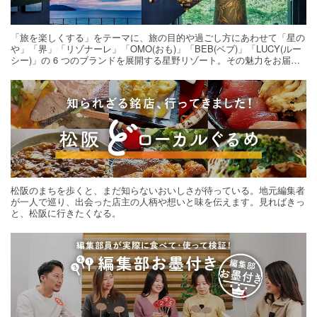
「旅を楽しくする」をテーマに、旅の目的や過ごし方にあわせて「星の
や」「界」「リゾナーレ」「OMO(おも)」「BEB(ベブ)」「LUCY(ルー
シー)」の 6 つのブランドを展開する星野リゾート。その魅力をお届け
する旅の連載。次の旅先探しのヒントにいかがですか？
松阪のまちを歩くと、まだ知らないおいしさが待っている。地元編集者
が一人で巡り、出会った店主の人柄や想いと味を伝えます。見ればきっ
と、松阪に行きたくなる。