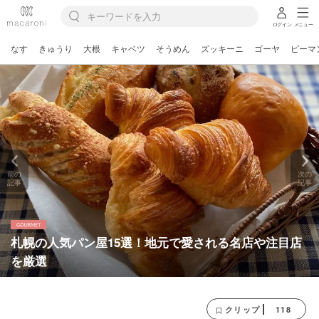
ログイン
メニュー
なす
きゅうり
大根
キャベツ
そうめん
ズッキーニ
ゴーヤ
ピーマ
前の
次の
記事
記事
札幌の人気パン屋15選！地元で愛される名店や注目店
を厳選
118
クリップ