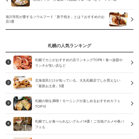
旭川市民が愛するソウルフード「新子焼き」とは？おすすめのお
店5選
札幌の人気ランキング
札幌でカニがおすすめの店ランキングTOP8！食べ放題や
1
ランチが安い店など
北海道民だけが知っている。大丸札幌店でしか買えない
2
「最新お土産」5選
札幌の朝を満喫！モーニングが楽しめるおすすめカフェ
3
TOP10
札幌でしか食べられないグルメ14選！ご当地グルメや夜パ
4
フェも