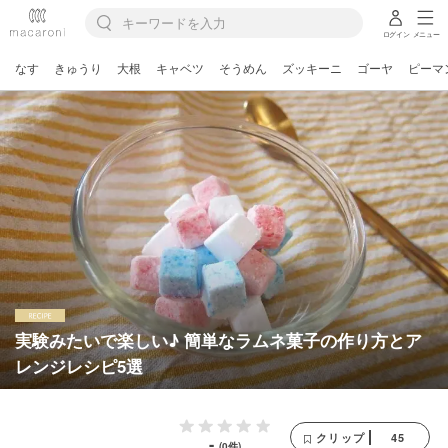
ログイン
メニュー
なす
きゅうり
大根
キャベツ
そうめん
ズッキーニ
ゴーヤ
ピーマ
実験みたいで楽しい♪ 簡単なラムネ菓子の作り方とア
レンジレシピ5選
45
クリップ
-
(0件)