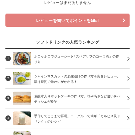
レビューはまだありません
レビューを書いてポイントをGET
ソフトドリンクの人気ランキング
ホロッホロでジューシー♪「スペアリブのコーラ煮」の作
1
り方
シャインマスカットの炭酸漬けの作り方＆実食レビュー。
2
漬け時間で味わいがかわる！
炭酸水入りホットケーキの作り方。味や高さなど違いをパ
3
ティシエが検証
手作りでここまで再現。ヨーグルトで簡単「カルピス風ド
4
リンク」のレシピ