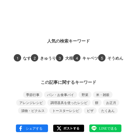
人気の検索キーワード
1
なす
2
きゅうり
3
大根
4
キャベツ
5
そうめん
この記事に関するキーワード
季節行事
パン・お食事パイ
野菜
米・雑穀
アレンジレシピ
調理器具を使ったレシピ
餅
お正月
漬物・ピクルス
トースターレシピ
ピザ
たくあん