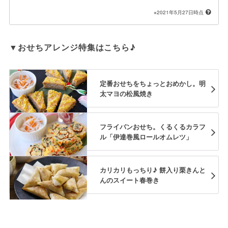
※2021年5月27日時点
▼おせちアレンジ特集はこちら♪
定番おせちをちょっとおめかし。明
太マヨの松風焼き
フライパンおせち。くるくるカラフ
ル「伊達巻風ロールオムレツ」
カリカリもっちり♪ 餅入り栗きんと
んのスイート春巻き