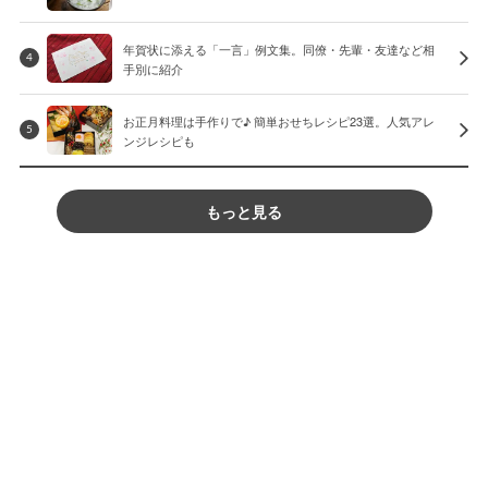
年賀状に添える「一言」例文集。同僚・先輩・友達など相
4
手別に紹介
お正月料理は手作りで♪ 簡単おせちレシピ23選。人気アレ
5
ンジレシピも
もっと見る