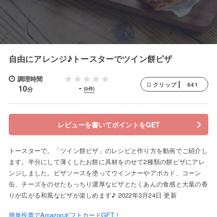
自由にアレンジ♪トースターでツイン餅ピザ
調理時間
641
クリップ
-
10
分
(0件)
レビューを書いてポイントをGET
トースターで。「ツイン餅ピザ」のレシピと作り方を動画でご紹介し
ます。半分にして薄くしたお餅に具材をのせて2種類の餅ピザにアレ
ンジしました。ピザソースを塗ってウインナーやアボカド、コーン
缶、チーズをのせたもっちり濃厚なピザとたくあんの食感と大葉の香
りが広がる和風なピザが楽しめます♪ 2022年3月24日 更新
簡単投票でAmazonギフトカードGET！