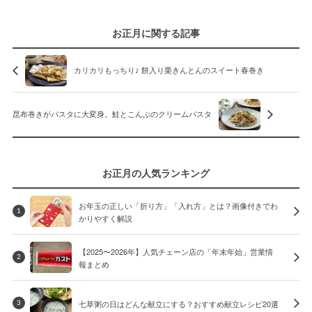
お正月に関する記事
カリカリもっちり♪ 餅入り栗きんとんのスイート春巻き
昆布巻きがパスタに大変身。鮭とこんぶのクリームパスタ
お正月の人気ランキング
お年玉の正しい「折り方」「入れ方」とは？画像付きでわ
1
かりやすく解説
【2025〜2026年】人気チェーン店の「年末年始」営業情
2
報まとめ
七草粥の日はどんな献立にする？おすすめ献立レシピ20選
3