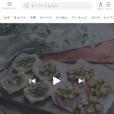
ログイン
メニュー
なす
きゅうり
大根
キャベツ
そうめん
ズッキーニ
ゴーヤ
ピーマ