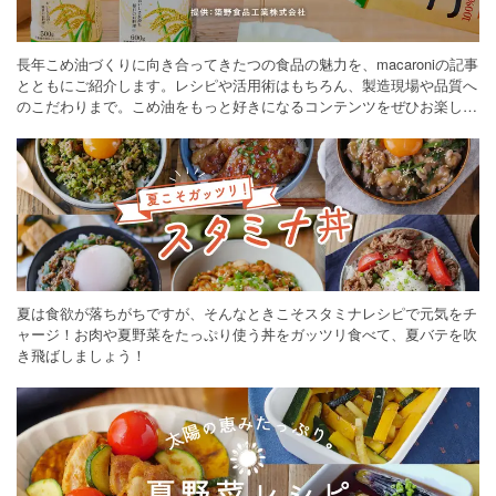
長年こめ油づくりに向き合ってきたつの食品の魅力を、macaroniの記事
とともにご紹介します。レシピや活用術はもちろん、製造現場や品質へ
のこだわりまで。こめ油をもっと好きになるコンテンツをぜひお楽しみ
ください。
夏は食欲が落ちがちですが、そんなときこそスタミナレシピで元気をチ
ャージ！お肉や夏野菜をたっぷり使う丼をガッツリ食べて、夏バテを吹
き飛ばしましょう！