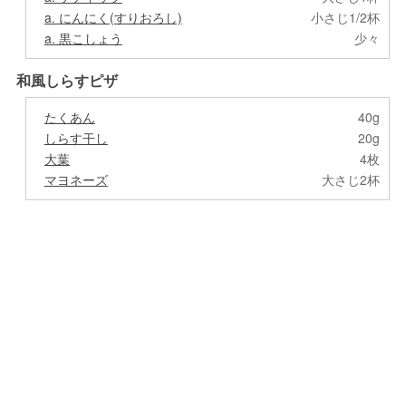
a. にんにく(すりおろし)
小さじ1/2杯
a. 黒こしょう
少々
和風しらすピザ
たくあん
40g
しらす干し
20g
大葉
4枚
マヨネーズ
大さじ2杯