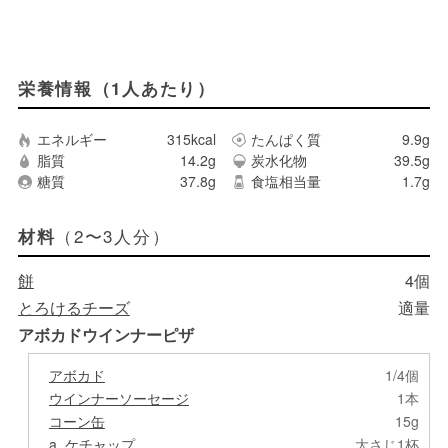
栄養情報（1人あたり）
エネルギー
315kcal
たんぱく質
9.9g
脂質
14.2g
炭水化物
39.5g
糖質
37.8g
食塩相当量
1.7g
（2〜3人分）
材料
餅
4個
とろけるチーズ
適量
アボカドウインナーピザ
アボカド
1/4個
ウインナーソーセージ
1本
コーン缶
15g
a. ケチャップ
大さじ1杯