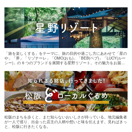
「旅を楽しくする」をテーマに、旅の目的や過ごし方にあわせて「星の
や」「界」「リゾナーレ」「OMO(おも)」「BEB(ベブ)」「LUCY(ルー
シー)」の 6 つのブランドを展開する星野リゾート。その魅力をお届け
する旅の連載。次の旅先探しのヒントにいかがですか？
松阪のまちを歩くと、まだ知らないおいしさが待っている。地元編集者
が一人で巡り、出会った店主の人柄や想いと味を伝えます。見ればきっ
と、松阪に行きたくなる。