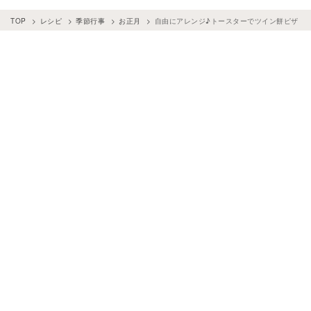
TOP
レシピ
季節行事
お正月
自由にアレンジ♪トースターでツイン餅ピザ