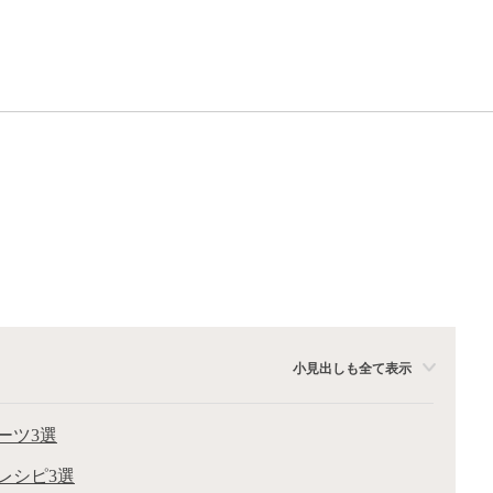
小見出しも全て表示
ーツ3選
レシピ3選