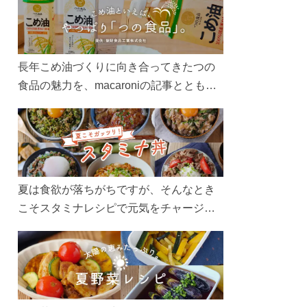
長年こめ油づくりに向き合ってきたつの
食品の魅力を、macaroniの記事とともに
ご紹介します。レシピや活用術はもちろ
ん、製造現場や品質へのこだわりまで。
こめ油をもっと好きになるコンテンツを
ぜひお楽しみください。
夏は食欲が落ちがちですが、そんなとき
こそスタミナレシピで元気をチャージ！
お肉や夏野菜をたっぷり使う丼をガッツ
リ食べて、夏バテを吹き飛ばしましょ
う！