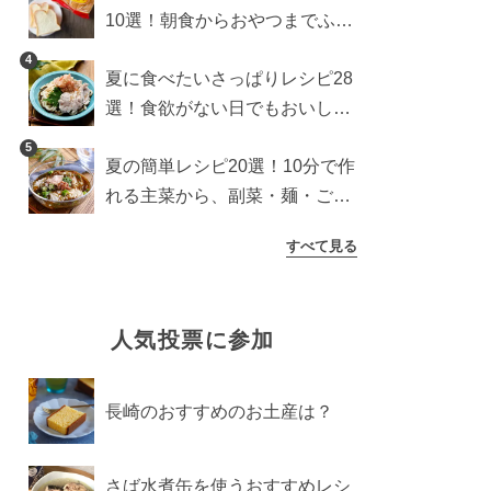
10選！朝食からおやつまでふん
わり食パンを楽しむアレンジ
4
夏に食べたいさっぱりレシピ28
選！食欲がない日でもおいしい
簡単おかず・麺・ごはん
5
夏の簡単レシピ20選！10分で作
れる主菜から、副菜・麺・ごは
んまで一気に紹介
すべて見る
人気投票に参加
長崎のおすすめのお土産は？
さば水煮缶を使うおすすめレシ