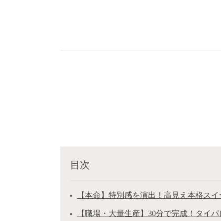
目次
【本命】特別感を演出！高見え本格スイ
【職場・大量生産】30分で完成！タイパ