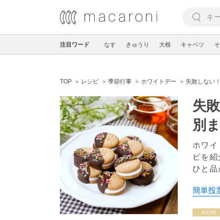
注目ワード
なす
きゅうり
大根
キャベツ
そ
TOP
レシピ
季節行事
ホワイトデー
失敗しない
失敗
別
ホワイ
ピを紹
ひと品
簡単投票