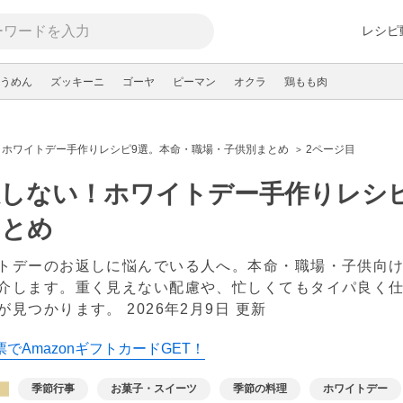
レシピ
うめん
ズッキーニ
ゴーヤ
ピーマン
オクラ
鶏もも肉
！ホワイトデー手作りレシピ9選。本命・職場・子供別まとめ
2ページ目
しない！ホワイトデー手作りレシピ
まとめ
トデーのお返しに悩んでいる人へ。本命・職場・子供向
介します。重く見えない配慮や、忙しくてもタイパ良く
が見つかります。
2026年2月9日 更新
でAmazonギフトカードGET！
季節行事
お菓子・スイーツ
季節の料理
ホワイトデー