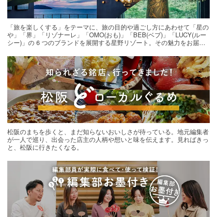
「旅を楽しくする」をテーマに、旅の目的や過ごし方にあわせて「星の
や」「界」「リゾナーレ」「OMO(おも)」「BEB(ベブ)」「LUCY(ルー
シー)」の 6 つのブランドを展開する星野リゾート。その魅力をお届け
する旅の連載。次の旅先探しのヒントにいかがですか？
松阪のまちを歩くと、まだ知らないおいしさが待っている。地元編集者
が一人で巡り、出会った店主の人柄や想いと味を伝えます。見ればきっ
と、松阪に行きたくなる。