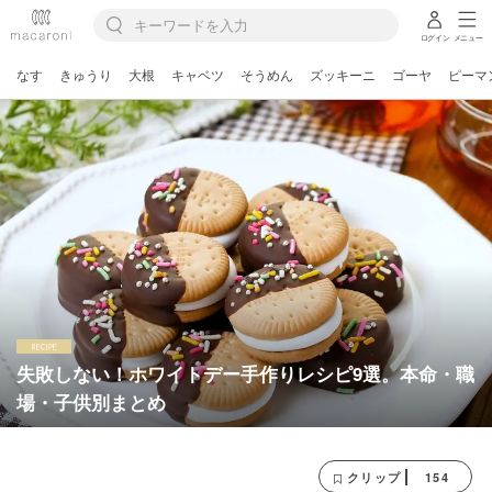
ログイン
メニュー
なす
きゅうり
大根
キャベツ
そうめん
ズッキーニ
ゴーヤ
ピーマ
失敗しない！ホワイトデー手作りレシピ9選。本命・職
場・子供別まとめ
154
クリップ