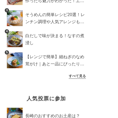
作ったら魅力がわかった！工程
10分の作り方
3
そうめんの簡単レシピ20選！レ
ンチン調理や人気アレンジも紹
介
4
白だしで味が決まる！なすの煮
浸し
5
【レンジで簡単】細ねぎのなめ
茸がけ｜あと一品にぴったり副
菜
すべて見る
人気投票に参加
長崎のおすすめのお土産は？