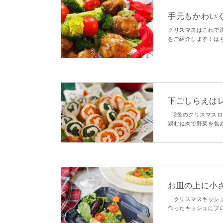
手元もかわい
クリスマスはこれで
をご紹介します！は
ぶ定番のお味！持ち
下ごしらえは
スロールチキ
「2色のクリスマス
鶏むね肉で野菜を包
で、クリスマスにぴ
お皿の上に小さ
リスマスキッ
「クリスマスキッシ
作ったキッシュにブ
スマスツリーの登場