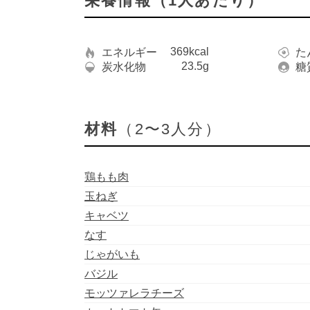
栄養情報（1人あたり）
369kcal
エネルギー
た
23.5g
炭水化物
糖
材料
（2〜3人分）
鶏もも肉
玉ねぎ
キャベツ
なす
じゃがいも
バジル
モッツァレラチーズ