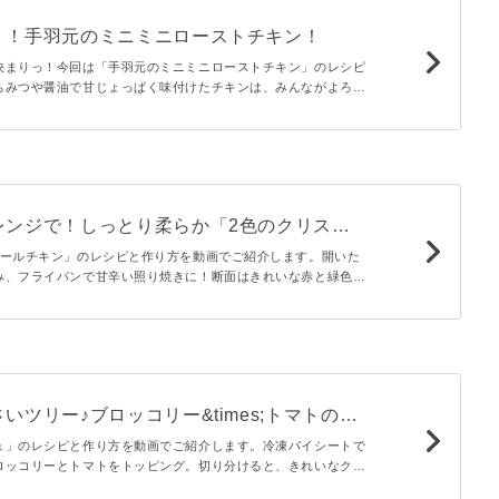
く！手羽元のミニミニローストチキン！
決まりっ！今回は「手羽元のミニミニローストチキン」のレシピ
ちみつや醤油で甘じょっぱく味付けたチキンは、みんながよろこ
手もリボンや紙ナプキンでかわいくデコってくださいね♩
レンジで！しっとり柔らか「2色のクリスマ
ン」
ロールチキン」のレシピと作り方を動画でご紹介します。開いた
み、フライパンで甘辛い照り焼きに！断面はきれいな赤と緑色
ったりの華やかなひと品です。お弁当のおかずにもおすすめ♪
いツリー♪ブロッコリー&times;トマトのク
シュ
ュ」のレシピと作り方を動画でご紹介します。冷凍パイシートで
ロッコリーとトマトをトッピング。切り分けると、きれいなクリ
です！大人数でのパーティーにもぴったりのサプライズが演出で