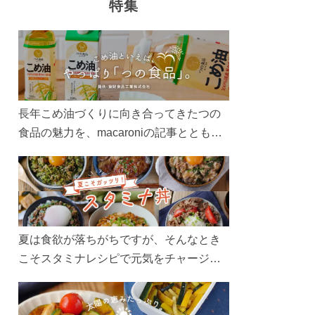
特集
長年こめ油づくりに向き合ってきたつの
食品の魅力を、macaroniの記事とともに
ご紹介します。レシピや活用術はもちろ
ん、製造現場や品質へのこだわりまで。
こめ油をもっと好きになるコンテンツを
ぜひお楽しみください。
夏は食欲が落ちがちですが、そんなとき
こそスタミナレシピで元気をチャージ！
お肉や夏野菜をたっぷり使う丼をガッツ
リ食べて、夏バテを吹き飛ばしましょ