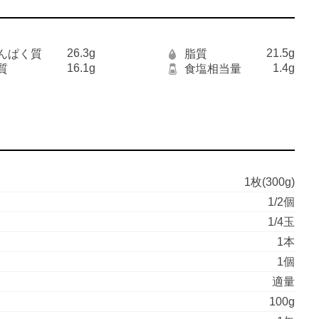
26.3g
21.5g
んぱく質
脂質
16.1g
1.4g
質
食塩相当量
1枚(300g)
1/2個
1/4玉
1本
1個
適量
100g