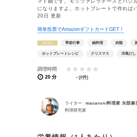
マト鍋です。モッツァレラチーズとバジ
になりますよ。ホットプレートで作れば
20日 更新
簡単投票でAmazonギフトカードGET！
季節行事
鍋料理
肉類
ホットプレートレシピ
クリスマス
洋風だし
コンソメ
調理時間
20 分
-
(0件)
ライター :
macaroni料理家 矢部
料理研究家