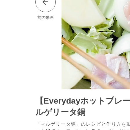
前の動画
【Everydayホット
ルゲリータ鍋
「マルゲリータ鍋」のレシピと作り方を