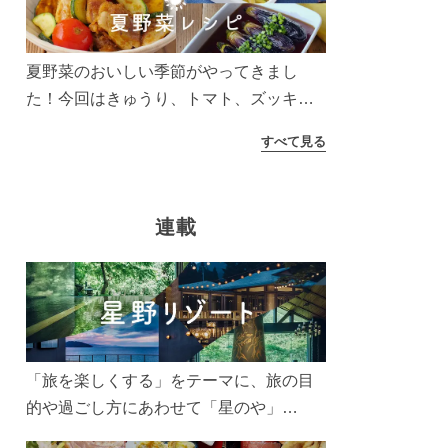
う！
夏野菜のおいしい季節がやってきまし
た！今回はきゅうり、トマト、ズッキー
ニなどを使ったレシピをご紹介します。
すべて見る
太陽の光をたっぷりあびた夏野菜は栄養
もたっぷり。美味しく食べてパワーチャ
ージしましょう♪
連載
「旅を楽しくする」をテーマに、旅の目
的や過ごし方にあわせて「星のや」
「界」「リゾナーレ」「OMO(おも)」「B