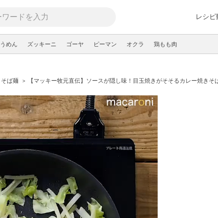
レシピ
うめん
ズッキーニ
ゴーヤ
ピーマン
オクラ
鶏もも肉
きそば麺
【マッキー牧元直伝】ソースが隠し味！目玉焼きがそそるカレー焼きそ