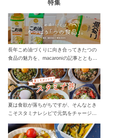
特集
長年こめ油づくりに向き合ってきたつの
食品の魅力を、macaroniの記事とともに
ご紹介します。レシピや活用術はもちろ
ん、製造現場や品質へのこだわりまで。
こめ油をもっと好きになるコンテンツを
ぜひお楽しみください。
夏は食欲が落ちがちですが、そんなとき
こそスタミナレシピで元気をチャージ！
お肉や夏野菜をたっぷり使う丼をガッツ
リ食べて、夏バテを吹き飛ばしましょ