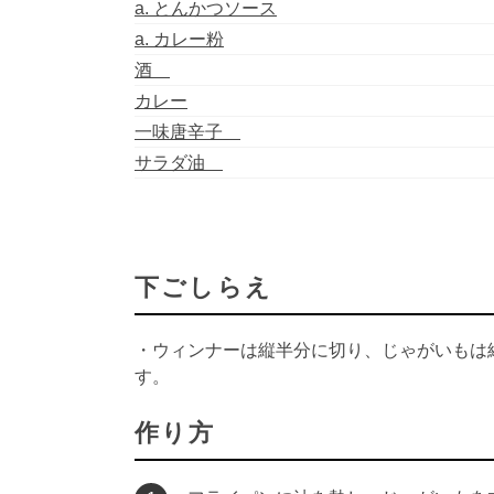
a. とんかつソース
a. カレー粉
酒
カレー
一味唐辛子
サラダ油
下ごしらえ
・ウィンナーは縦半分に切り、じゃがいもは
す。
作り方