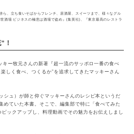
る傍ら、立ち食いそばからフレンチ、居酒屋、スイーツまで、様々なグル
世酒場 ビジネスの極意は酒場で盗め』(集英社)、『東京最高のレストラ
”！
マッキー牧元さんの新著『超一流のサッポロ一番の食べ
に楽しく食べ、つくるか"を追求してきたマッキーさん
ッシュ）が師と仰ぐマッキーさんのレシピ本というだ
集めていた本書。そこで、編集部で特に「食べてみた
つピックアップし、料理動画でその魅力をお伝えしまし