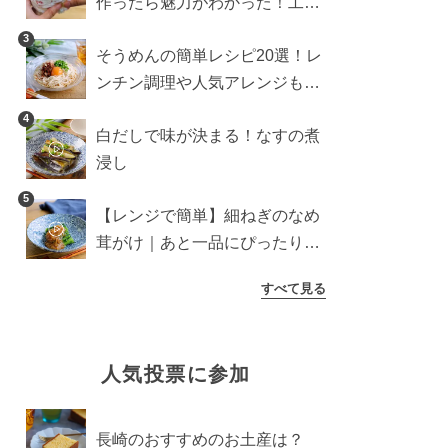
作ったら魅力がわかった！工程
10分の作り方
3
そうめんの簡単レシピ20選！レ
ンチン調理や人気アレンジも紹
介
4
白だしで味が決まる！なすの煮
浸し
5
【レンジで簡単】細ねぎのなめ
茸がけ｜あと一品にぴったり副
菜
すべて見る
人気投票に参加
長崎のおすすめのお土産は？