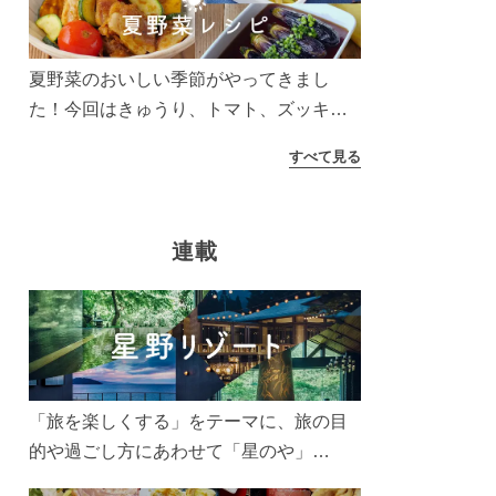
う！
夏野菜のおいしい季節がやってきまし
た！今回はきゅうり、トマト、ズッキー
ニなどを使ったレシピをご紹介します。
すべて見る
太陽の光をたっぷりあびた夏野菜は栄養
もたっぷり。美味しく食べてパワーチャ
ージしましょう♪
連載
「旅を楽しくする」をテーマに、旅の目
的や過ごし方にあわせて「星のや」
「界」「リゾナーレ」「OMO(おも)」「B