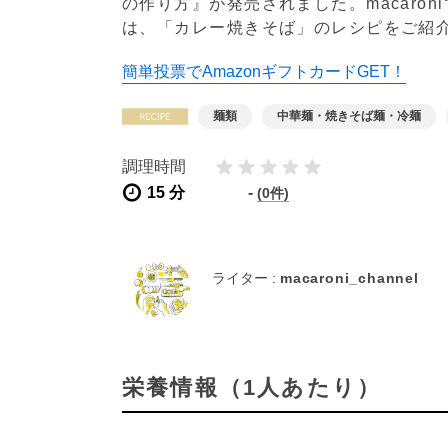
の作り方』が発売されました。macaro
は、「カレー焼きそば」のレシピをご紹
簡単投票でAmazonギフトカードGET！
麺類
中華麺・焼きそば麺・冷麺
調理時間
15 分
-
(0件)
ライター :
macaroni_channel
栄養情報（1人あたり）