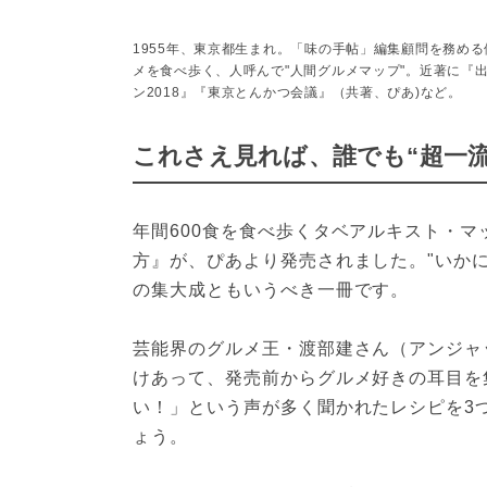
1955年、東京都生まれ。「味の手帖」編集顧問を務め
メを食べ歩く、人呼んで"人間グルメマップ"。近著に『出
ン2018』『東京とんかつ会議』（共著、ぴあ)など。
これさえ見れば、誰でも“超一流
年間600食を食べ歩くタベアルキスト・
方』が、ぴあより発売されました。"いか
の集大成ともいうべき一冊です。

芸能界のグルメ王・渡部建さん（アンジャ
けあって、発売前からグルメ好きの耳目を
い！」という声が多く聞かれたレシピを3
ょう。
