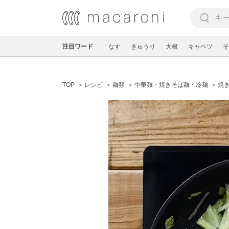
注目ワード
なす
きゅうり
大根
キャベツ
そ
TOP
レシピ
麺類
中華麺・焼きそば麺・冷麺
焼