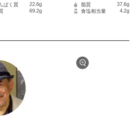
22.6g
37.6g
んぱく質
脂質
69.2g
4.2g
質
食塩相当量