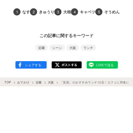
1
なす
2
きゅうり
3
大根
4
キャベツ
5
そうめん
この記事に関するキーワード
近畿
シーン
大阪
ランチ
TOP
おでかけ
近畿
大阪
「箕面」のおすすめランチ12店！カフェに和食にイ