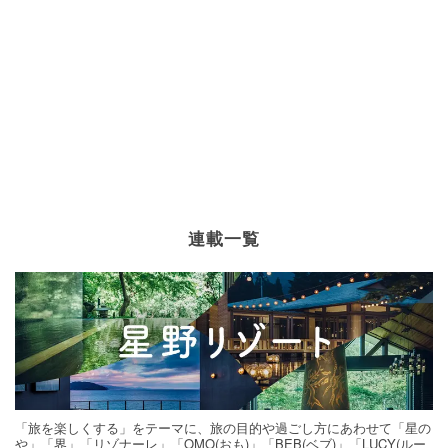
連載一覧
「旅を楽しくする」をテーマに、旅の目的や過ごし方にあわせて「星の
や」「界」「リゾナーレ」「OMO(おも)」「BEB(ベブ)」「LUCY(ルー