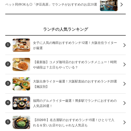
ペット同伴OKも◎「伊豆高原」でランチがおすすめのお店20選
ランチの人気ランキング
女子に人気の梅田おすすめランチ12選！大阪在住ライター
1
が厳選
【最新版】コメダ珈琲店のおすすめランチメニュー！時間
2
や値段は？土日もやっている？
大阪出身ライター厳選！大阪駅直結のおすすめランチ20選
3
【施設別】
福岡のグルメライター厳選！博多駅でランチにおすすめの
4
人気店20選！
【2026年】名古屋駅のおすすめランチ15選！ひとりで入
5
れる＆安いお店やおしゃれな人気店も