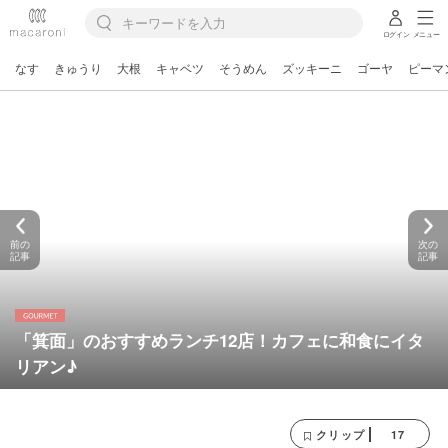
ログイン
メニュー
なす
きゅうり
大根
キャベツ
そうめん
ズッキーニ
ゴーヤ
ピーマ
前の
次の
記事
記事
「箕面」のおすすめランチ12店！カフェに和食にイタ
リアン♪
17
クリップ