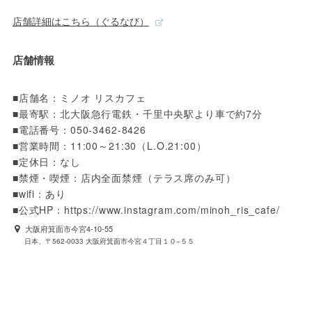
店舗詳細はこちら（ぐるなび）
店舗情報
■店舗名：ミノオ リスカフェ

■最寄駅：北大阪急行電鉄・千里中央駅より車で約7分

■電話番号：050-3462-8426

■営業時間：11:00～21:30（L.O.21:00）

■定休日：なし

■禁煙・喫煙：店内全面禁煙（テラス席のみ可）

■wifi：あり

■公式HP：https://www.instagram.com/minoh_ris_cafe/
大阪府箕面市今宮4-10-55
日本、〒562-0033 大阪府箕面市今宮４丁目１０−５５