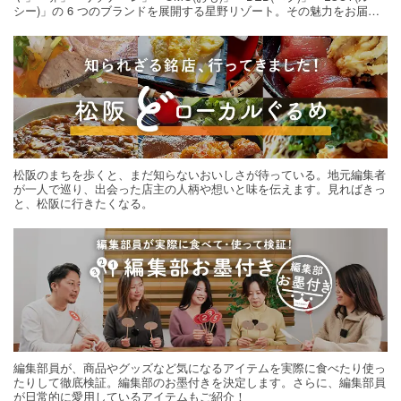
シー)」の 6 つのブランドを展開する星野リゾート。その魅力をお届け
する旅の連載。次の旅先探しのヒントにいかがですか？
松阪のまちを歩くと、まだ知らないおいしさが待っている。地元編集者
が一人で巡り、出会った店主の人柄や想いと味を伝えます。見ればきっ
と、松阪に行きたくなる。
編集部員が、商品やグッズなど気になるアイテムを実際に食べたり使っ
たりして徹底検証。編集部のお墨付きを決定します。さらに、編集部員
が日常的に愛用しているアイテムもご紹介！