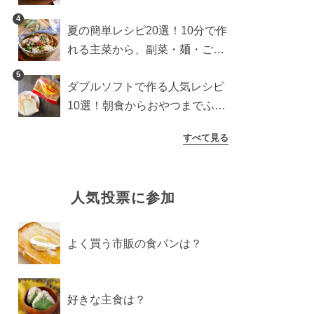
4
夏の簡単レシピ20選！10分で作
れる主菜から、副菜・麺・ごは
んまで一気に紹介
5
ダブルソフトで作る人気レシピ
10選！朝食からおやつまでふん
わり食パンを楽しむアレンジ
すべて見る
人気投票に参加
よく買う市販の食パンは？
好きな主食は？