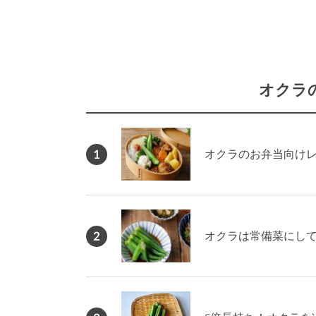
オクラ
1
オクラのお弁当向けレ
2
オクラは常備菜にして