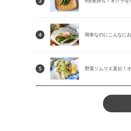
3
6倍長持ち！オクラを
4
簡単なのにこんなに
5
野菜ソムリエ直伝！