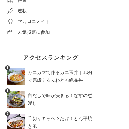
特集
連載
マカロニメイト
人気投票に参加
アクセスランキング
1
カニカマで作るカニ玉丼｜10分
で完成するふわとろ絶品丼
2
白だしで味が決まる！なすの煮
浸し
3
千切りキャベツだけ！とん平焼
き風