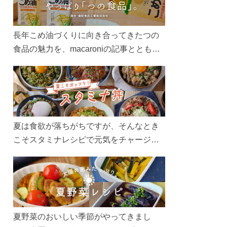
長年こめ油づくりに向き合ってきたつの
食品の魅力を、macaroniの記事とともに
ご紹介します。レシピや活用術はもちろ
ん、製造現場や品質へのこだわりまで。
こめ油をもっと好きになるコンテンツを
ぜひお楽しみください。
夏は食欲が落ちがちですが、そんなとき
こそスタミナレシピで元気をチャージ！
お肉や夏野菜をたっぷり使う丼をガッツ
リ食べて、夏バテを吹き飛ばしましょ
う！
夏野菜のおいしい季節がやってきまし