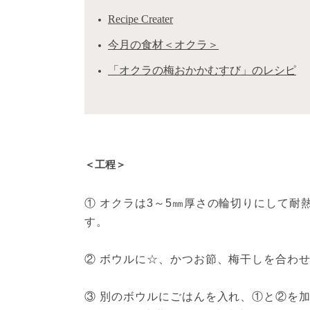
Recipe Creater
今月の食材＜オクラ＞
「オクラの梅おかかむすび」のレシピ
＜工程＞
① オクラは3～5㎜厚さの輪切りにして耐
す。

② ボウルに☆、かつお節、梅干しを合わせ
③ 別のボウルにごはんを入れ、①と②を