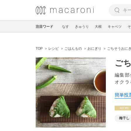
注目ワード
なす
きゅうり
大根
キャベツ
そ
TOP
レシピ
ごはんもの
おにぎり
ごちそうおにぎ
ごち
編集部
オクラ
簡単投票
梅干し