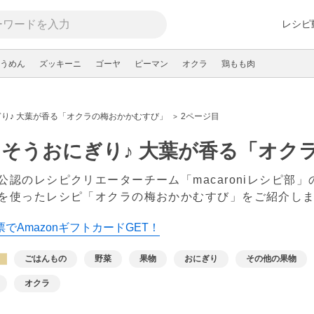
レシピ
うめん
ズッキーニ
ゴーヤ
ピーマン
オクラ
鶏もも肉
り♪ 大葉が香る「オクラの梅おかかむすび」
2ページ目
そうおにぎり♪ 大葉が香る「オク
公認のレシピクリエーターチーム「macaroniレシピ部
を使ったレシピ「オクラの梅おかかむすび」をご紹介し
でAmazonギフトカードGET！
ごはんもの
野菜
果物
おにぎり
その他の果物
オクラ