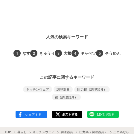
人気の検索キーワード
1
なす
2
きゅうり
3
大根
4
キャベツ
5
そうめん
この記事に関するキーワード
キッチンウェア
調理器具
圧力鍋（調理器具）
鍋（調理器具）
TOP
暮らし
キッチンウェア
調理器具
圧力鍋（調理器具）
圧力鍋なら「