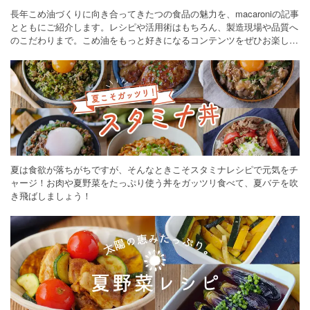
長年こめ油づくりに向き合ってきたつの食品の魅力を、macaroniの記事
とともにご紹介します。レシピや活用術はもちろん、製造現場や品質へ
のこだわりまで。こめ油をもっと好きになるコンテンツをぜひお楽しみ
ください。
夏は食欲が落ちがちですが、そんなときこそスタミナレシピで元気をチ
ャージ！お肉や夏野菜をたっぷり使う丼をガッツリ食べて、夏バテを吹
き飛ばしましょう！