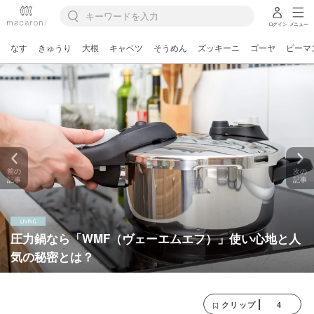
ログイン
メニュー
なす
きゅうり
大根
キャベツ
そうめん
ズッキーニ
ゴーヤ
ピーマ
前の
次の
記事
記事
圧力鍋なら「WMF（ヴェーエムエフ）」使い心地と人
気の秘密とは？
4
クリップ