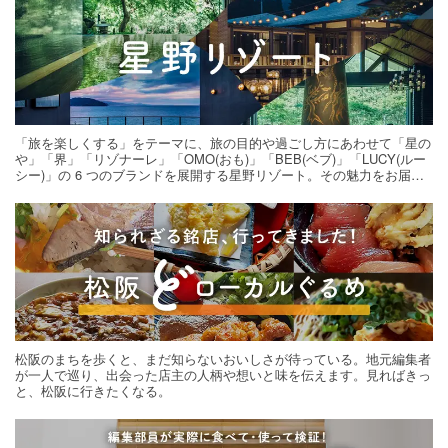
「旅を楽しくする」をテーマに、旅の目的や過ごし方にあわせて「星の
や」「界」「リゾナーレ」「OMO(おも)」「BEB(ベブ)」「LUCY(ルー
シー)」の 6 つのブランドを展開する星野リゾート。その魅力をお届け
する旅の連載。次の旅先探しのヒントにいかがですか？
松阪のまちを歩くと、まだ知らないおいしさが待っている。地元編集者
が一人で巡り、出会った店主の人柄や想いと味を伝えます。見ればきっ
と、松阪に行きたくなる。