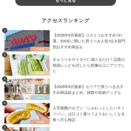
もっと見る
アクセスランキング
1
【2026年8月最新】コストコおすすめ121
選。300名に聞いた買うべき人気1位＆部門
別おすすめ商品も
2
きゅうりをサイダーに漬けるだけ！話題の
韓国レシピを試したら想像以上にアリでし
た
3
【2026年8月最新】セリアで買うべきおす
すめ商品総まとめ。雑貨や収納グッズも
4
入手困難のセブン「じゅわっとしたハチミ
ツパン」は口コミ通り？よりおいしくなる
食べ方も検証
5