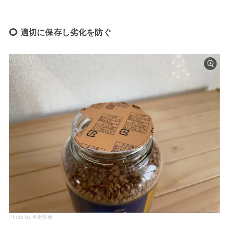
適切に保存し劣化を防ぐ
Photo by 今野直倫