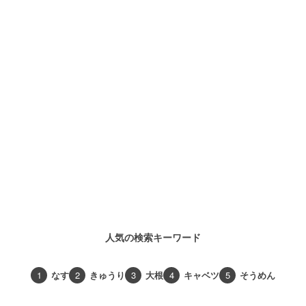
人気の検索キーワード
1
なす
2
きゅうり
3
大根
4
キャベツ
5
そうめん