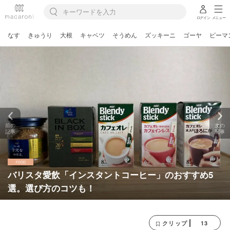
ログイン
メニュー
なす
きゅうり
大根
キャベツ
そうめん
ズッキーニ
ゴーヤ
ピーマ
前の
次の
記事
記事
バリスタ愛飲「インスタントコーヒー」のおすすめ5
選。選び方のコツも！
13
クリップ