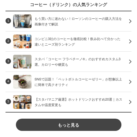
コーヒー（ドリンク）の人気ランキング
もう買い方に迷わない！ローソンのコーヒーの購入方法を
1
画像付きで解説
コンビニ3社のコーヒーを徹底比較！飲み比べて分かった
2
違いとニーズ別ランキング
スタバ「コーヒー フラペチーノ®」のおすすめカスタム3
3
選。カロリーや糖質も
SNSで話題！「ペットボトルコーヒーゼリー」が想像以上
4
に簡単で高クオリティ
【スタバマニア厳選】ホットドリンクおすすめ20選｜カス
5
タムや温度変更も
もっと見る