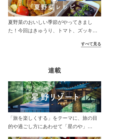
う！
夏野菜のおいしい季節がやってきまし
た！今回はきゅうり、トマト、ズッキー
ニなどを使ったレシピをご紹介します。
すべて見る
太陽の光をたっぷりあびた夏野菜は栄養
もたっぷり。美味しく食べてパワーチャ
ージしましょう♪
連載
「旅を楽しくする」をテーマに、旅の目
的や過ごし方にあわせて「星のや」
「界」「リゾナーレ」「OMO(おも)」「B