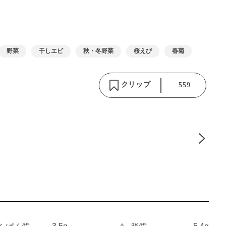
野菜
干しエビ
秋・冬野菜
桜えび
春菊
クリップ
559