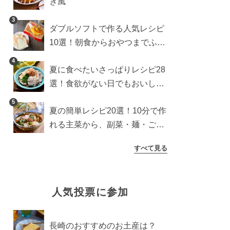
き風
3
ダブルソフトで作る人気レシピ
10選！朝食からおやつまでふん
わり食パンを楽しむアレンジ
4
夏に食べたいさっぱりレシピ28
選！食欲がない日でもおいしい
簡単おかず・麺・ごはん
5
夏の簡単レシピ20選！10分で作
れる主菜から、副菜・麺・ごは
んまで一気に紹介
すべて見る
人気投票に参加
長崎のおすすめのお土産は？