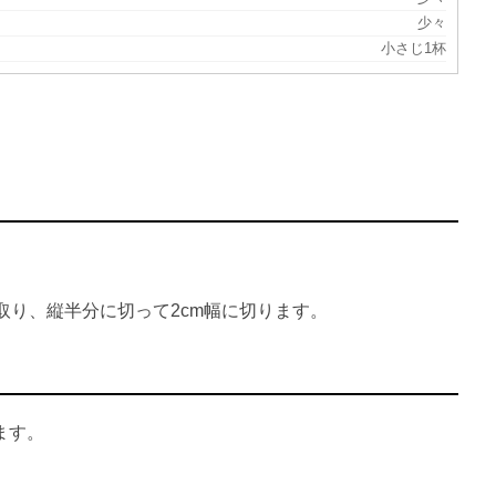
少々
小さじ1杯
。
。
取り、縦半分に切って2cm幅に切ります。
ます。