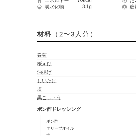
70kcal
エネルギー
た
3.1g
炭水化物
糖
材料
（2〜3人分）
春菊
桜えび
油揚げ
しいたけ
塩
黒こしょう
ポン酢ドレッシング
ポン酢
オリーブオイル
塩