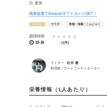
日 更新
簡単投票でAmazonギフトカードGET！
サラダ
乾物・海藻・こんにゃく
調理時間
15 分
-
(0件)
ライター :
松井 麗
料理家 / フードコーディネーター
栄養情報（1人あたり）