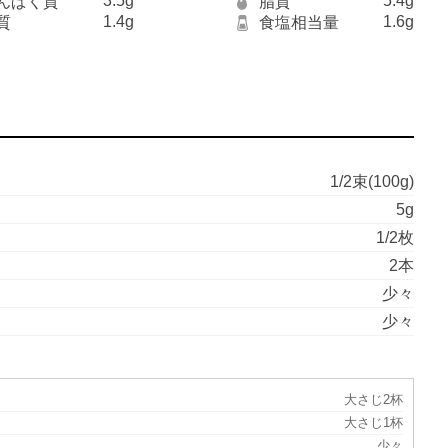
3.5g
5.4g
んぱく質
脂質
1.4g
1.6g
質
食塩相当量
1/2束(100g)
5g
1/2枚
2本
少々
少々
大さじ2杯
大さじ1杯
少々