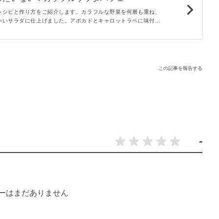
レシピと作り方をご紹介します。カラフルな野菜を何層も重ね、
いいサラダに仕上げました。アボカドとキャロットラペに味付け
グいらずでさっぱりと召し上がれます。食卓が一気に華やかにな
この記事を報告する
-
ーはまだありません