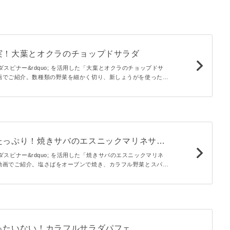
実！大葉とオクラのチョップドサラダ
;サラダスピナー&rdquo; を活用した「大葉とオクラのチョップドサ
画でご紹介。数種類の野菜を細かく切り、新しょうがを使った和
えました。じゃこや押し麦の食感もたのしい身体がよろこぶサラ
たっぷり！焼きサバのエスニックマリネサラ
;サラダスピナー&rdquo; を活用した「焼きサバのエスニックマリネ
動画でご紹介。塩さばをオーブンで焼き、カラフル野菜とスパイ
でマリネしました。サラダ仕立てに盛り付けた食べごたえ満点の
ったいない！カラフルサラダパフェ