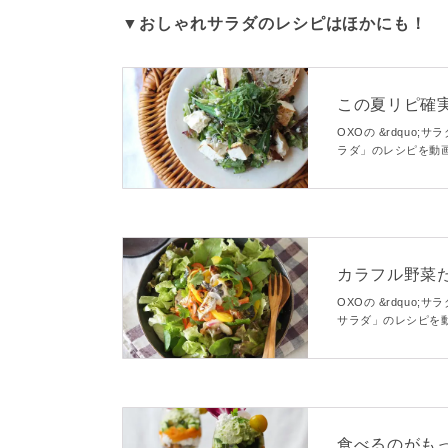
▼おしゃれサラダのレシピはほかにも！
この夏リピ確
OXOの &rdquo
ラダ」のレシピを動
風ドレッシングで和
ダです。
カラフル野菜
ダ
OXOの &rdquo
サラダ」のレシピを
シーなドレッシング
シェアサラダです。
食べるのがも