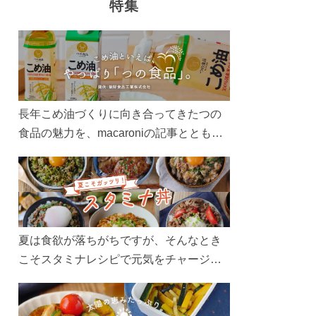
特集
長年こめ油づくりに向き合ってきたつの
食品の魅力を、macaroniの記事とともに
ご紹介します。レシピや活用術はもちろ
ん、製造現場や品質へのこだわりまで。
こめ油をもっと好きになるコンテンツを
ぜひお楽しみください。
夏は食欲が落ちがちですが、そんなとき
こそスタミナレシピで元気をチャージ！
お肉や夏野菜をたっぷり使う丼をガッツ
リ食べて、夏バテを吹き飛ばしましょ