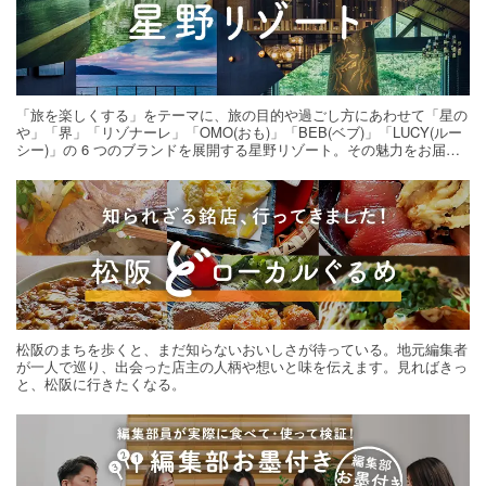
「旅を楽しくする」をテーマに、旅の目的や過ごし方にあわせて「星の
や」「界」「リゾナーレ」「OMO(おも)」「BEB(ベブ)」「LUCY(ルー
シー)」の 6 つのブランドを展開する星野リゾート。その魅力をお届け
する旅の連載。次の旅先探しのヒントにいかがですか？
松阪のまちを歩くと、まだ知らないおいしさが待っている。地元編集者
が一人で巡り、出会った店主の人柄や想いと味を伝えます。見ればきっ
と、松阪に行きたくなる。