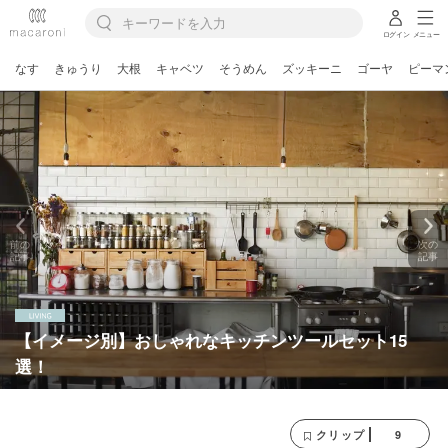
ログイン
メニュー
なす
きゅうり
大根
キャベツ
そうめん
ズッキーニ
ゴーヤ
ピーマ
前の
次の
記事
記事
【イメージ別】おしゃれなキッチンツールセット15
選！
9
クリップ