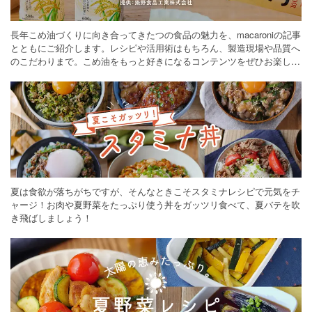
長年こめ油づくりに向き合ってきたつの食品の魅力を、macaroniの記事
とともにご紹介します。レシピや活用術はもちろん、製造現場や品質へ
のこだわりまで。こめ油をもっと好きになるコンテンツをぜひお楽しみ
ください。
夏は食欲が落ちがちですが、そんなときこそスタミナレシピで元気をチ
ャージ！お肉や夏野菜をたっぷり使う丼をガッツリ食べて、夏バテを吹
き飛ばしましょう！