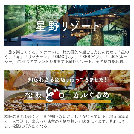
「旅を楽しくする」をテーマに、旅の目的や過ごし方にあわせて「星の
や」「界」「リゾナーレ」「OMO(おも)」「BEB(ベブ)」「LUCY(ルー
シー)」の 6 つのブランドを展開する星野リゾート。その魅力をお届け
する旅の連載。次の旅先探しのヒントにいかがですか？
松阪のまちを歩くと、まだ知らないおいしさが待っている。地元編集者
が一人で巡り、出会った店主の人柄や想いと味を伝えます。見ればきっ
と、松阪に行きたくなる。