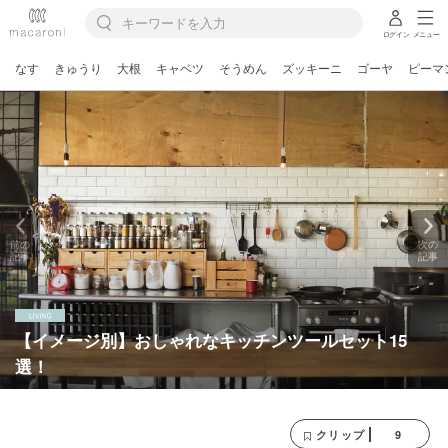
ログイン
メニュー
なす
きゅうり
大根
キャベツ
そうめん
ズッキーニ
ゴーヤ
ピーマ
前の
次の
記事
記事
【イメージ別】おしゃれなキッチンツールセット15
選！
9
クリップ