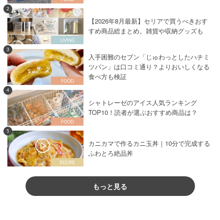
2
【2026年8月最新】セリアで買うべきおす
すめ商品総まとめ。雑貨や収納グッズも
3
入手困難のセブン「じゅわっとしたハチミ
ツパン」は口コミ通り？よりおいしくなる
食べ方も検証
4
シャトレーゼのアイス人気ランキング
TOP10！読者が選ぶおすすめ商品は？
5
カニカマで作るカニ玉丼｜10分で完成する
ふわとろ絶品丼
もっと見る