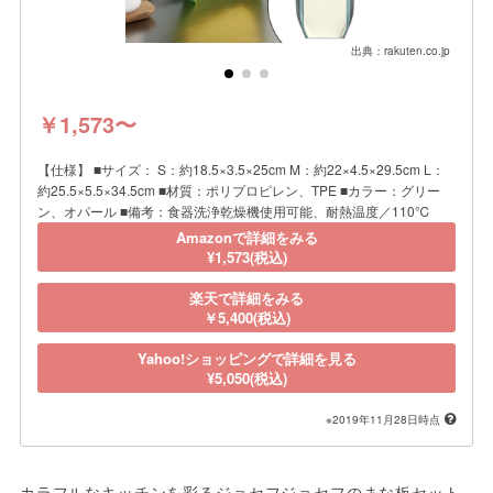
出典：rakuten.co.jp
￥1,573〜
【仕様】 ■サイズ： S：約18.5×3.5×25cm M：約22×4.5×29.5cm L：
約25.5×5.5×34.5cm ■材質：ポリプロピレン、TPE ■カラー：グリー
ン、オパール ■備考：食器洗浄乾燥機使用可能、耐熱温度／110℃
Amazonで詳細をみる
¥1,573(税込)
楽天で詳細をみる
￥5,400(税込)
Yahoo!ショッピングで詳細を見る
¥5,050(税込)
※2019年11月28日時点
カラフルなキッチンを彩るジョセフジョセフのまな板セット