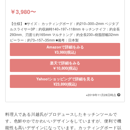
￥3,980〜
【仕様】 ■サイズ： カッティングボード：約210×300×2mm ベジタブ
ルスライサー3P：約収納時140×197×118mm キッチンナイフ：約全長
293mm、刃渡り約165mm マルチトング：約全長230×樹脂部幅32mm
ピーラー：約73×157×35mm ■備考：日本製
Amazonで詳細をみる
¥3,980(税込)
楽天で詳細をみる
￥10,800(税込)
Yahoo!ショッピングで詳細を見る
¥23,890(税込)
※2019年11月28日時点
料理人である川越氏がプロデュースしたキッチンツールで
す。色鮮やかでかわいいデザインをしていますが、便利で機
能性も高いデザインになっています。カッティングボード以