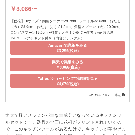
￥3,086〜
【仕様】 ■サイズ：四角ターナー29.7cm、レードル32.0cm、おたま
（大）28.0cm、おたま（小）21.0cm、角型スプーン（大）30.0cm、
ロングスプーン19.0cm ■材質：メラミン樹脂 ■備考：※耐熱温度
120℃ ※プチギフト付き（内容はランダム）
Amazonで詳細をみる
¥3,399(税込)
楽天で詳細をみる
￥3,086(税込)
Yahoo!ショッピングで詳細を見る
¥4,070(税込)
※2019年11月28日時点
丈夫で軽いメラミンが主な主成分となっているキッチンツー
ルセットです。器具の全面に花柄がプリントされているの
で、このキッチンツールがあるだけで、キッチンが華やぎま