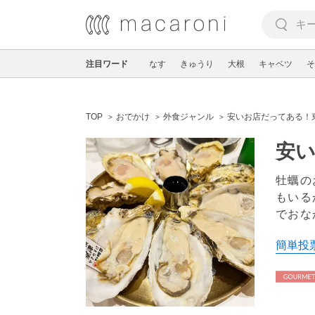
注目ワード
なす
きゅうり
大根
キャベツ
そ
TOP
おでかけ
外食ジャンル
安いお店だってある！
安い
牡蠣の
もいる
でおな
簡単投票