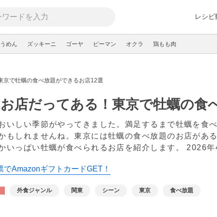
レシピ
うめん
ズッキーニ
ゴーヤ
ピーマン
オクラ
鶏もも肉
東京で牡蠣の食べ放題ができるお店12選
お店だってある！東京で牡蠣の食べ
おいしい季節がやってきました。満足するまで牡蠣を食
かもしれませんね。東京には牡蠣の食べ放題のお店があ
かいっぱい牡蠣が食べられるお店を紹介します。
2026
でAmazonギフトカードGET！
外食ジャンル
関東
シーン
東京
食べ放題