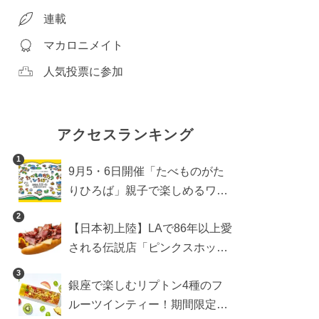
連載
マカロニメイト
人気投票に参加
アクセスランキング
1
9月5・6日開催「たべものがた
りひろば」親子で楽しめるワー
クショップや試食・キッチンカ
2
【日本初上陸】LAで86年以上愛
ーなどをご紹介
される伝説店「ピンクスホット
ドッグス」が年内に東京へ。ホ
3
銀座で楽しむリプトン4種のフ
ットドッグブーム到来!?
ルーツインティー！期間限定キ