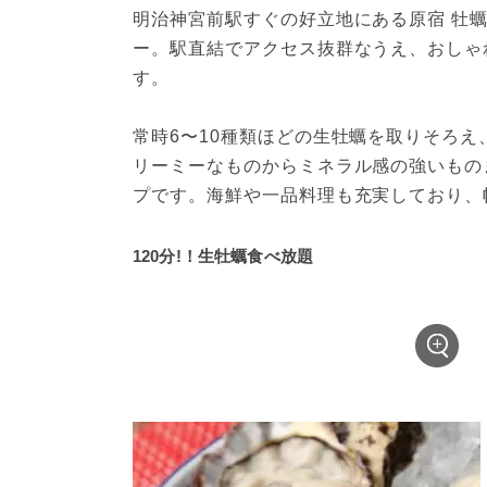
明治神宮前駅すぐの好立地にある原宿 牡
ー。駅直結でアクセス抜群なうえ、おしゃ
す。
常時6〜10種類ほどの生牡蠣を取りそろ
リーミーなものからミネラル感の強いもの
プです。海鮮や一品料理も充実しており、
120分!！生牡蠣食べ放題