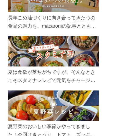
長年こめ油づくりに向き合ってきたつの
食品の魅力を、macaroniの記事とともに
ご紹介します。レシピや活用術はもちろ
ん、製造現場や品質へのこだわりまで。
こめ油をもっと好きになるコンテンツを
ぜひお楽しみください。
夏は食欲が落ちがちですが、そんなとき
こそスタミナレシピで元気をチャージ！
お肉や夏野菜をたっぷり使う丼をガッツ
リ食べて、夏バテを吹き飛ばしましょ
う！
夏野菜のおいしい季節がやってきまし
た！今回はきゅうり、トマト、ズッキー