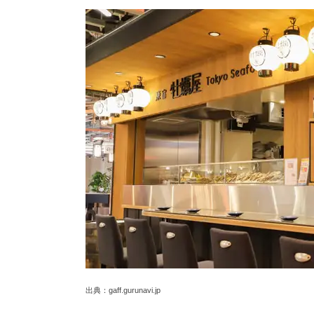
出典：gaff.gurunavi.jp