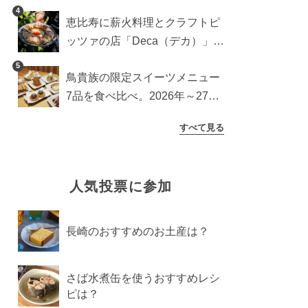
ッチンカー登場
4
恵比寿に薪火料理とクラフトピ
ッツァの店「Deca（デカ）」が
オープン。旬素材を味わう新レ
5
鳥貴族の限定スイーツメニュー
ストラン
7品を食べ比べ。2026年～27年
に登場予定の商品を一挙紹介
すべて見る
人気投票に参加
長崎のおすすめのお土産は？
さば水煮缶を使うおすすめレシ
ピは？