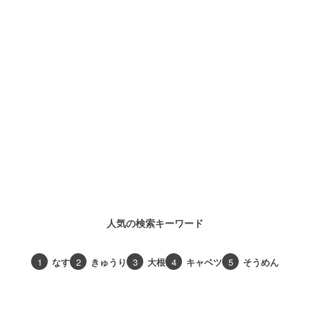
人気の検索キーワード
1
なす
2
きゅうり
3
大根
4
キャベツ
5
そうめん