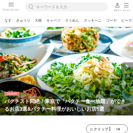
ログイン
メニュー
なす
きゅうり
大根
キャベツ
そうめん
ズッキーニ
ゴーヤ
ピーマ
前の
次の
記事
記事
パクチスト悶絶！東京で「パクチー食べ放題」ができ
るお店3選&パクチー料理がおいしいお店5選
18
クリップ