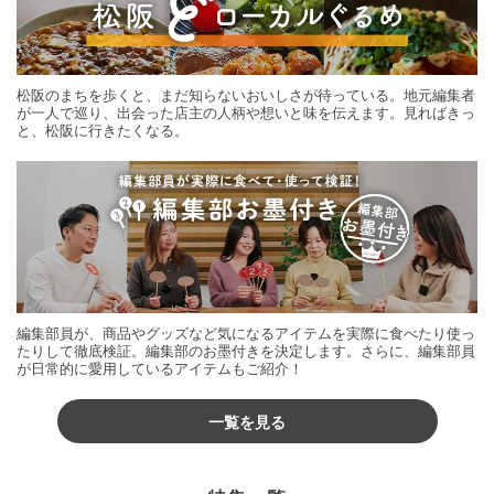
松阪のまちを歩くと、まだ知らないおいしさが待っている。地元編集者
が一人で巡り、出会った店主の人柄や想いと味を伝えます。見ればきっ
と、松阪に行きたくなる。
編集部員が、商品やグッズなど気になるアイテムを実際に食べたり使っ
たりして徹底検証。編集部のお墨付きを決定します。さらに、編集部員
が日常的に愛用しているアイテムもご紹介！
一覧を見る