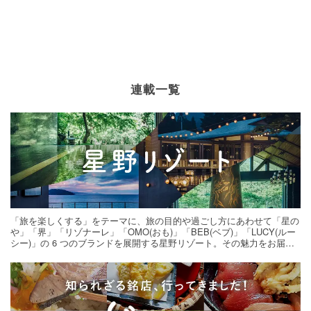
連載一覧
「旅を楽しくする」をテーマに、旅の目的や過ごし方にあわせて「星の
や」「界」「リゾナーレ」「OMO(おも)」「BEB(ベブ)」「LUCY(ルー
シー)」の 6 つのブランドを展開する星野リゾート。その魅力をお届け
する旅の連載。次の旅先探しのヒントにいかがですか？