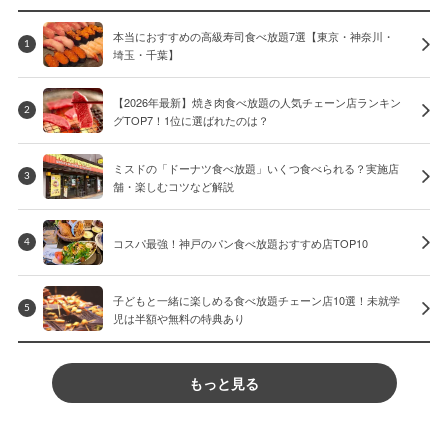
本当におすすめの高級寿司食べ放題7選【東京・神奈川・
1
埼玉・千葉】
【2026年最新】焼き肉食べ放題の人気チェーン店ランキン
2
グTOP7！1位に選ばれたのは？
ミスドの「ドーナツ食べ放題」いくつ食べられる？実施店
3
舗・楽しむコツなど解説
コスパ最強！神戸のパン食べ放題おすすめ店TOP10
4
子どもと一緒に楽しめる食べ放題チェーン店10選！未就学
5
児は半額や無料の特典あり
もっと見る