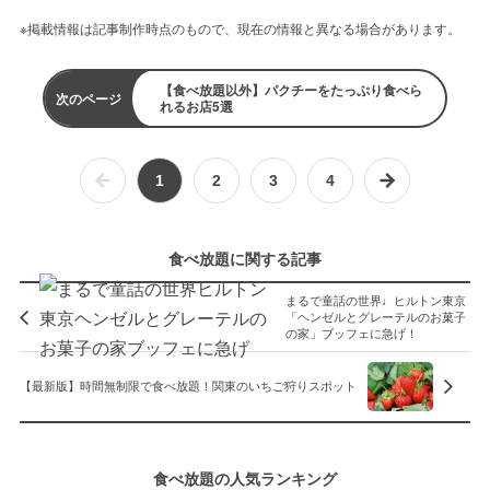
※掲載情報は記事制作時点のもので、現在の情報と異なる場合があります。
【食べ放題以外】パクチーをたっぷり食べら
次のページ
れるお店5選
1
2
3
4
食べ放題に関する記事
まるで童話の世界♩ヒルトン東京
「ヘンゼルとグレーテルのお菓子
の家」ブッフェに急げ！
【最新版】時間無制限で食べ放題！関東のいちご狩りスポット
食べ放題の人気ランキング