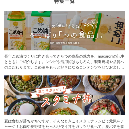
特集一覧
長年こめ油づくりに向き合ってきたつの食品の魅力を、macaroniの記事
とともにご紹介します。レシピや活用術はもちろん、製造現場や品質へ
のこだわりまで。こめ油をもっと好きになるコンテンツをぜひお楽しみ
ください。
夏は食欲が落ちがちですが、そんなときこそスタミナレシピで元気をチ
ャージ！お肉や夏野菜をたっぷり使う丼をガッツリ食べて、夏バテを吹