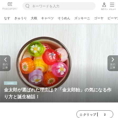
ログイン
メニュー
なす
きゅうり
大根
キャベツ
そうめん
ズッキーニ
ゴーヤ
ピーマ
前の
次の
記事
記事
金太郎が選ばれた理由は？「金太郎飴」の気になる作
り方と誕生秘話！
2
クリップ