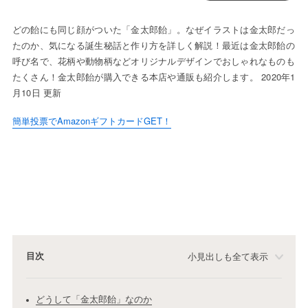
どの飴にも同じ顔がついた「金太郎飴」。なぜイラストは金太郎だっ
たのか、気になる誕生秘話と作り方を詳しく解説！最近は金太郎飴の
呼び名で、花柄や動物柄などオリジナルデザインでおしゃれなものも
たくさん！金太郎飴が購入できる本店や通販も紹介します。 2020年1
月10日 更新
簡単投票でAmazonギフトカードGET！
目次
小見出しも全て表示
どうして「金太郎飴」なのか