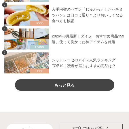
3
入手困難のセブン「じゅわっとしたハチミ
ツパン」は口コミ通り？よりおいしくなる
食べ方も検証
4
2026年8月最新｜ダイソーおすすめ商品153
選。使って良かった神アイテムを厳選
5
シャトレーゼのアイス人気ランキング
TOP10！読者が選ぶおすすめ商品は？
もっと見る
アプリでもっと楽しく