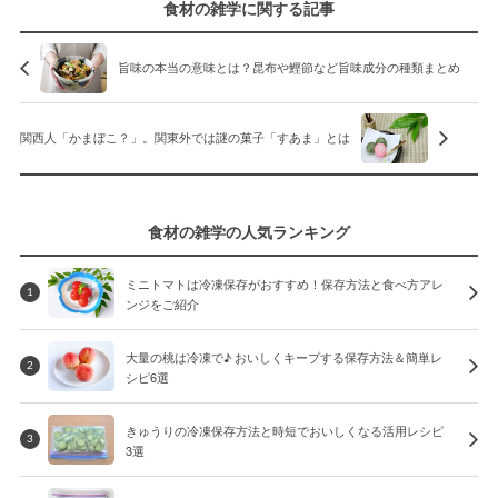
食材の雑学に関する記事
旨味の本当の意味とは？昆布や鰹節など旨味成分の種類まとめ
関西人「かまぼこ？」。関東外では謎の菓子「すあま」とは
食材の雑学の人気ランキング
ミニトマトは冷凍保存がおすすめ！保存方法と食べ方アレ
1
ンジをご紹介
大量の桃は冷凍で♪ おいしくキープする保存方法＆簡単レ
2
シピ6選
きゅうりの冷凍保存方法と時短でおいしくなる活用レシピ
3
3選