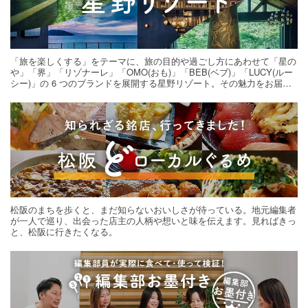
「旅を楽しくする」をテーマに、旅の目的や過ごし方にあわせて「星の
や」「界」「リゾナーレ」「OMO(おも)」「BEB(ベブ)」「LUCY(ルー
シー)」の 6 つのブランドを展開する星野リゾート。その魅力をお届け
する旅の連載。次の旅先探しのヒントにいかがですか？
松阪のまちを歩くと、まだ知らないおいしさが待っている。地元編集者
が一人で巡り、出会った店主の人柄や想いと味を伝えます。見ればきっ
と、松阪に行きたくなる。