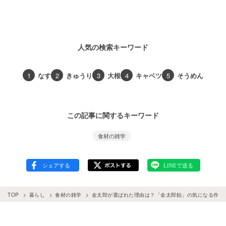
人気の検索キーワード
1
なす
2
きゅうり
3
大根
4
キャベツ
5
そうめん
この記事に関するキーワード
食材の雑学
TOP
暮らし
食材の雑学
金太郎が選ばれた理由は？「金太郎飴」の気になる作り