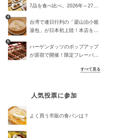
7品を食べ比べ。2026年～27年
に登場予定の商品を一挙紹介
4
台湾で連日行列の「梁山泊小籠
湯包」が日本初上陸！本店を知
るライターが魅力をレポート
5
ハーゲンダッツのポップアップ
が原宿で開催！限定フレーバー
や体験コンテンツをレポート
すべて見る
人気投票に参加
よく買う市販の食パンは？