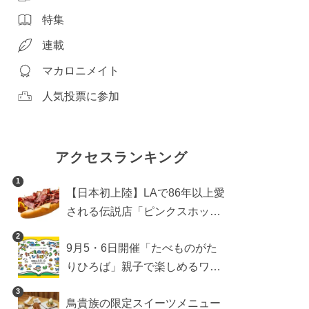
特集
連載
マカロニメイト
人気投票に参加
アクセスランキング
1
【日本初上陸】LAで86年以上愛
される伝説店「ピンクスホット
ドッグス」が年内に東京へ。ホ
2
9月5・6日開催「たべものがた
ットドッグブーム到来!?
りひろば」親子で楽しめるワー
クショップや試食・キッチンカ
3
鳥貴族の限定スイーツメニュー
ーなどをご紹介