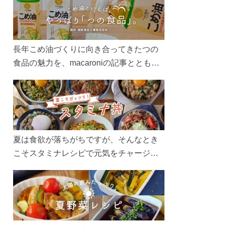
長年こめ油づくりに向き合ってきたつの
食品の魅力を、macaroniの記事とともに
ご紹介します。レシピや活用術はもちろ
ん、製造現場や品質へのこだわりまで。
こめ油をもっと好きになるコンテンツを
ぜひお楽しみください。
夏は食欲が落ちがちですが、そんなとき
こそスタミナレシピで元気をチャージ！
お肉や夏野菜をたっぷり使う丼をガッツ
リ食べて、夏バテを吹き飛ばしましょ
う！