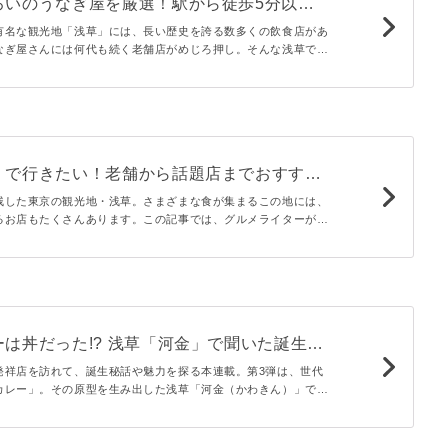
ろいのうなぎ屋を厳選！駅から徒歩5分以内
有名な観光地「浅草」には、長い歴史を誇る数多くの飲食店があ
なぎ屋さんには何代も続く老舗店がめじろ押し。そんな浅草で古
を中心に、浅草駅から徒歩5分以内の人気店ばかりをご紹介しま
」で行きたい！老舗から話題店までおすすめ
残した東京の観光地・浅草。さまざまな食が集まるこの地には、
るお店もたくさんあります。この記事では、グルメライターがお
、老舗・和食・洋食・中華・肉料理に分けてご紹介。間違いなく
が並びます。
は丼だった!? 浅草「河金」で聞いた誕生秘
されグルメのふるさと #3】
発祥店を訪れて、誕生秘話や魅力を探る本連載。第3弾は、世代
カレー」。その原型を生み出した浅草「河金（かわきん）」で教
カレー誕生秘話や家庭でおいしく作るコツを紹介します！