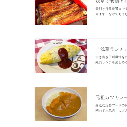
浅草で老舗ぞ
の名店10選
雷門と仲見世通りで
ります。なかでもう
くから続くうなぎ店
す。
「浅草ランチ
11選
古き良き下町風情を
絶品ランチを楽しめ
すすめするランチを
おいしいお店ばかり
元祖カツカレー
話とレシピ【愛
身近な定番フードの
問わず人気の「カツ
えてもらった、カツ