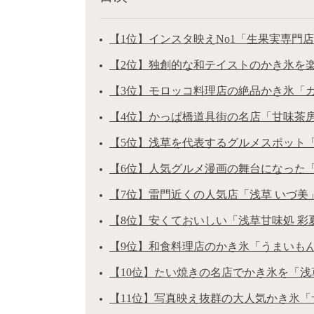
【1位】インスタ映えNo1「生果実専門店ア
【2位】独創的な和テイストのかき氷を楽しむ
【3位】モロッコ料理店の絶品かき氷「カフェ
【4位】かっぱ橋道具街の名店「甘味茶房 菊
【5位】浅草を代表するグルメスポット「浅草
【6位】人気グルメ漫画の舞台になった「甘味
【7位】雷門近くの人気店「浅草 いづ美」（
【8位】安くておいしい「浅草甘味処 彩夏」
【9位】和食料理店のかき氷「うまいもん あ
【10位】たい焼きの名店でかき氷を「浅草浪
【11位】写真映え抜群の大人気かき氷「サク