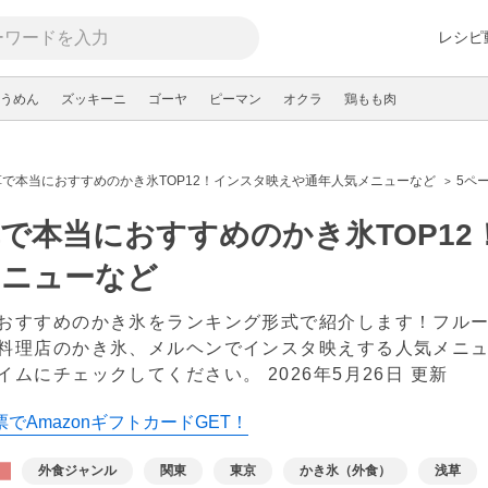
レシピ
うめん
ズッキーニ
ゴーヤ
ピーマン
オクラ
鶏もも肉
草で本当におすすめのかき氷TOP12！インスタ映えや通年人気メニューなど
5ペ
で本当におすすめのかき氷TOP1
メニューなど
おすすめのかき氷をランキング形式で紹介します！フル
料理店のかき氷、メルヘンでインスタ映えする人気メニ
イムにチェックしてください。
2026年5月26日 更新
でAmazonギフトカードGET！
外食ジャンル
関東
東京
かき氷（外食）
浅草