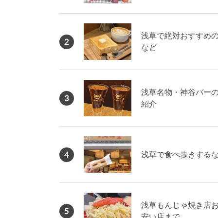
浅草で絶対おすすめの
2
など
浅草名物・神谷バー
3
紹介
4
浅草で食べ歩きするな
浅草もんじゃ焼き店お
5
安い店まで