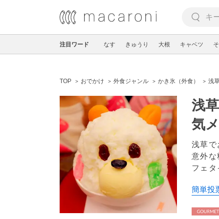
注目ワード
なす
きゅうり
大根
キャベツ
そ
TOP
おでかけ
外食ジャンル
かき氷（外食）
浅
浅草
気
浅草で
意外な
フェタ
簡単投票