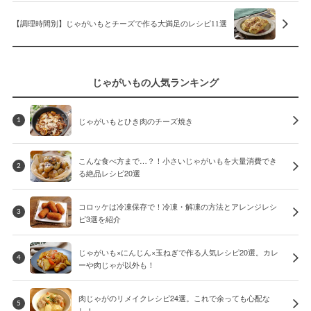
【調理時間別】じゃがいもとチーズで作る大満足のレシピ11選
じゃがいもの人気ランキング
じゃがいもとひき肉のチーズ焼き
1
こんな食べ方まで…？！小さいじゃがいもを大量消費でき
2
る絶品レシピ20選
コロッケは冷凍保存で！冷凍・解凍の方法とアレンジレシ
3
ピ3選を紹介
じゃがいも×にんじん×玉ねぎで作る人気レシピ20選。カレ
4
ーや肉じゃが以外も！
肉じゃがのリメイクレシピ24選。これで余っても心配な
5
し！