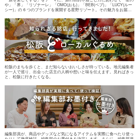
や」「界」「リゾナーレ」「OMO(おも)」「BEB(ベブ)」「LUCY(ルー
シー)」の 6 つのブランドを展開する星野リゾート。その魅力をお届け
する旅の連載。次の旅先探しのヒントにいかがですか？
松阪のまちを歩くと、まだ知らないおいしさが待っている。地元編集者
が一人で巡り、出会った店主の人柄や想いと味を伝えます。見ればきっ
と、松阪に行きたくなる。
編集部員が、商品やグッズなど気になるアイテムを実際に食べたり使っ
たりして徹底検証。編集部のお墨付きを決定します。さらに、編集部員