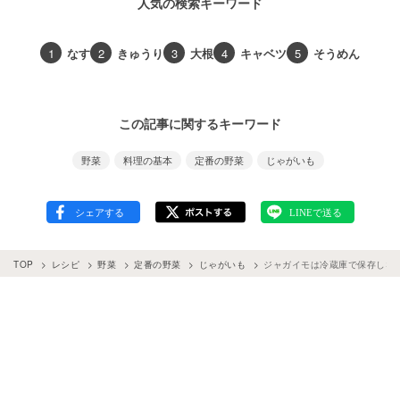
人気の検索キーワード
1
なす
2
きゅうり
3
大根
4
キャベツ
5
そうめん
この記事に関するキーワード
野菜
料理の基本
定番の野菜
じゃがいも
TOP
レシピ
野菜
定番の野菜
じゃがいも
ジャガイモは冷蔵庫で保存しな