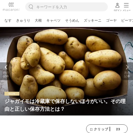
ログイン
メニュー
なす
きゅうり
大根
キャベツ
そうめん
ズッキーニ
ゴーヤ
ピーマ
前の
次の
記事
記事
ジャガイモは冷蔵庫で保存しないほうがいい。その理
由と正しい保存方法とは？
23
クリップ