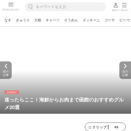
ログイン
メニュー
なす
きゅうり
大根
キャベツ
そうめん
ズッキーニ
ゴーヤ
ピーマ
前の
次の
記事
記事
迷ったらここ！海鮮からお肉まで函館のおすすめグル
メ20選
49
クリップ