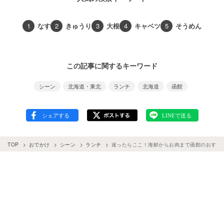
1
なす
2
きゅうり
3
大根
4
キャベツ
5
そうめん
この記事に関するキーワード
シーン
北海道・東北
ランチ
北海道
函館
TOP
おでかけ
シーン
ランチ
迷ったらここ！海鮮からお肉まで函館のおすすめ