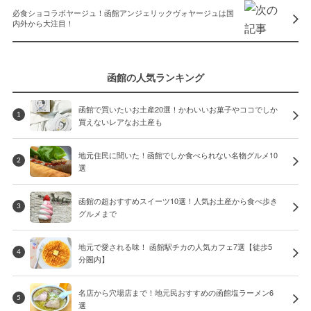
必食ショコラボヤージュ！函館アンジェリックヴォヤージュは国
内外から大注目！
函館の人気ランキング
函館で買いたいお土産20選！かわいいお菓子やココでしか
1
買えないレアなお土産も
地元住民に聞いた！函館でしか食べられない名物グルメ10
2
選
函館の超おすすめスイーツ10選！人気お土産から食べ歩き
3
グルメまで
地元で愛される味！ 函館駅チカの人気カフェ7選【徒歩5
4
分圏内】
名店から穴場店まで！地元民おすすめの函館塩ラーメン6
5
選