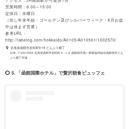
アクセス：JR函館駅から徒歩1分

営業時間：6:00～15:00

定休日：水曜日

（但し年末年始・ゴールデン及びシルバーウィーク・8月お盆
中は休まず営業）

参考URL：
http://tabelog.com/hokkaido/A0105/A010501/1002570/
北海道函館市若松町9-18 どんぶり横丁
日本, 〒040-0063 北海道函館市若松町９−１８ 函館朝市第一商業協同組合函館朝市どん
ぶり横丁市場
5. 「函館国際ホテル」で贅沢朝食ビュッフェ