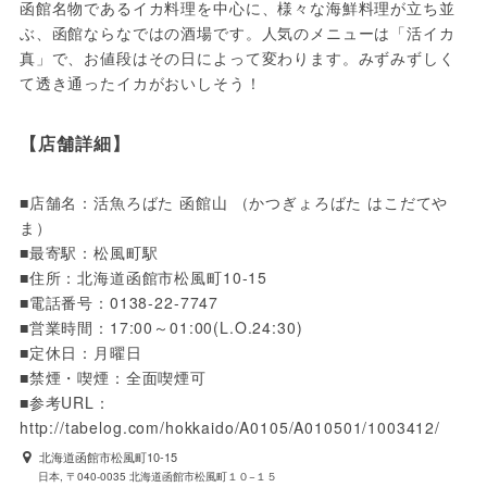
函館名物であるイカ料理を中心に、様々な海鮮料理が立ち並
ぶ、函館ならなではの酒場です。人気のメニューは「活イカ
真」で、お値段はその日によって変わります。みずみずしく
て透き通ったイカがおいしそう！
【店舗詳細】
■店舗名：活魚ろばた 函館山 （かつぎょろばた はこだてや
ま）

■最寄駅：松風町駅

■住所：北海道函館市松風町10-15

■電話番号：0138-22-7747

■営業時間：17:00～01:00(L.O.24:30)

■定休日：月曜日

■禁煙・喫煙：全面喫煙可

■参考URL：
http://tabelog.com/hokkaido/A0105/A010501/1003412/
北海道函館市松風町10-15
日本, 〒040-0035 北海道函館市松風町１０−１５