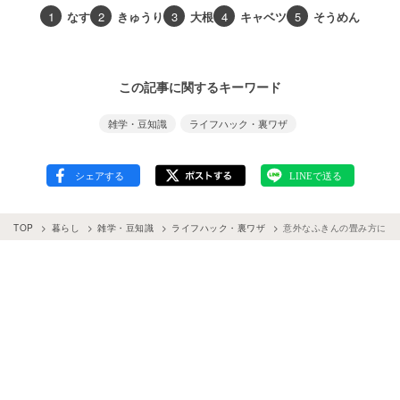
1
なす
2
きゅうり
3
大根
4
キャベツ
5
そうめん
この記事に関するキーワード
雑学・豆知識
ライフハック・裏ワザ
TOP
暮らし
雑学・豆知識
ライフハック・裏ワザ
意外なふきんの畳み方に「