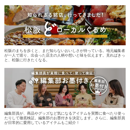
する旅の連載。次の旅先探しのヒントにいかがですか？
松阪のまちを歩くと、まだ知らないおいしさが待っている。地元編集者
が一人で巡り、出会った店主の人柄や想いと味を伝えます。見ればきっ
と、松阪に行きたくなる。
編集部員が、商品やグッズなど気になるアイテムを実際に食べたり使っ
たりして徹底検証。編集部のお墨付きを決定します。さらに、編集部員
が日常的に愛用しているアイテムもご紹介！