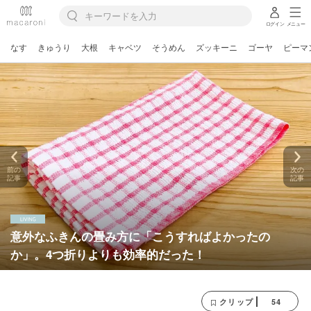
ログイン
メニュー
なす
きゅうり
大根
キャベツ
そうめん
ズッキーニ
ゴーヤ
ピーマ
前の
次の
記事
記事
意外なふきんの畳み方に「こうすればよかったの
か」。4つ折りよりも効率的だった！
54
クリップ