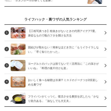
った」「ボタンホールが狭くても楽勝」
ライフハック・裏ワザの人気ランキング
【工程写真つき】栓抜きがないときの代用アイデア7選。
1
身近なもので瓶のフタを開ける方法
固結びが取れない！簡単なほどき方に「もうイライラしな
2
い」「早く知りたかった」
ヨーグルトのパックは捨てないで！活用法に「この深さが
3
いいね」「料理の後片付けも楽」
おいしく食べる秘密は冷凍!? ミスドのドーナツが2倍楽し
4
める裏ワザ
フライパンがくっつく。復活させる裏技を試したら「かな
5
り効力ある」「油なしでも大丈夫」