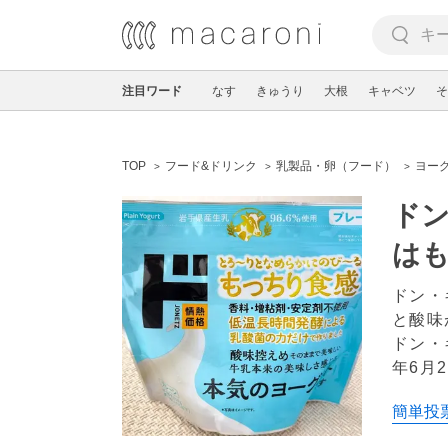
注目ワード
なす
きゅうり
大根
キャベツ
そ
TOP
フード&ドリンク
乳製品・卵（フード）
ヨー
ド
は
ドン・
と酸味
ドン・
年6月2
簡単投票