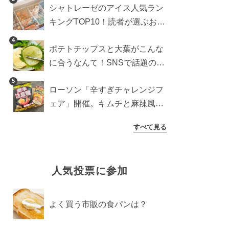
シャトレーゼのアイス人気ラン
検証
キングTOP10！読者が選ぶおす
すめ商品は？
4
ポテトチップスと大葉がこんな
に合うなんて！SNSで話題の食
べ方に手が止まらなくなった
5
ローソン「辛すぎチャレンジフ
ェア」開催。キムチと麻辣風の
激辛注意な2品を食べ比べ
すべて見る
人気投票に参加
よく買う市販の食パンは？