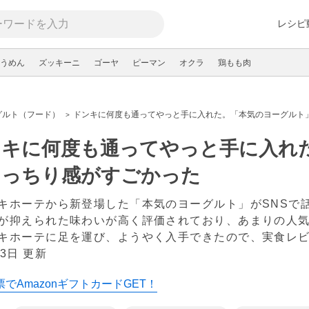
レシピ
うめん
ズッキーニ
ゴーヤ
ピーマン
オクラ
鶏もも肉
グルト（フード）
ドンキに何度も通ってやっと手に入れた。「本気のヨーグルト
ンキに何度も通ってやっと手に入れ
もっちり感がすごかった
キホーテから新登場した「本気のヨーグルト」がSNSで
が抑えられた味わいが高く評価されており、あまりの人
キホーテに足を運び、ようやく入手できたので、実食レ
3日 更新
でAmazonギフトカードGET！