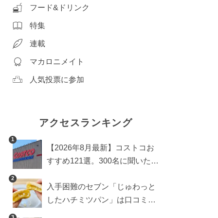
フード&ドリンク
特集
連載
マカロニメイト
人気投票に参加
アクセスランキング
1
【2026年8月最新】コストコお
すすめ121選。300名に聞いた買
うべき人気1位＆部門別おすす
2
入手困難のセブン「じゅわっと
め商品も
したハチミツパン」は口コミ通
り？よりおいしくなる食べ方も
3