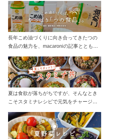
長年こめ油づくりに向き合ってきたつの
食品の魅力を、macaroniの記事とともに
ご紹介します。レシピや活用術はもちろ
ん、製造現場や品質へのこだわりまで。
こめ油をもっと好きになるコンテンツを
ぜひお楽しみください。
夏は食欲が落ちがちですが、そんなとき
こそスタミナレシピで元気をチャージ！
お肉や夏野菜をたっぷり使う丼をガッツ
リ食べて、夏バテを吹き飛ばしましょ
う！