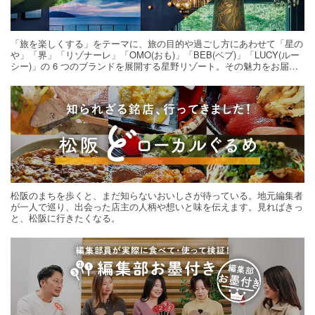
「旅を楽しくする」をテーマに、旅の目的や過ごし方にあわせて「星の
や」「界」「リゾナーレ」「OMO(おも)」「BEB(ベブ)」「LUCY(ルー
シー)」の 6 つのブランドを展開する星野リゾート。その魅力をお届け
する旅の連載。次の旅先探しのヒントにいかがですか？
松阪のまちを歩くと、まだ知らないおいしさが待っている。地元編集者
が一人で巡り、出会った店主の人柄や想いと味を伝えます。見ればきっ
と、松阪に行きたくなる。