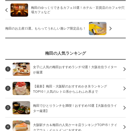
梅田のゆっくりできるカフェ10選！ホテル・百貨店のカフェや穴
場カフェなど
梅田のお土産15選。もらってうれしい激レア限定品も！
梅田の人気ランキング
女子に人気の梅田おすすめランチ12選！大阪在住ライター
1
が厳選
【最新】梅田・大阪駅のおすすめかき氷ランキング
2
TOP10！人気のレトロ系からふわふわ系まで
梅田でひとりランチを満喫！おすすめ10選【大阪在住ライ
3
ター厳選】
大阪駅チカ＆梅田の人気ケーキ店ランキングTOP15！テイ
4
クアウト・イートインにおすすめ