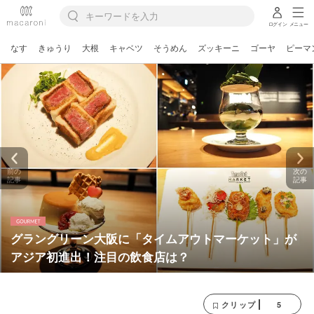
ログイン
メニュー
なす
きゅうり
大根
キャベツ
そうめん
ズッキーニ
ゴーヤ
ピーマ
前の
次の
記事
記事
グラングリーン大阪に「タイムアウトマーケット」が
アジア初進出！注目の飲食店は？
5
クリップ