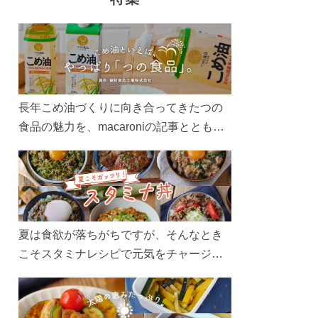
長年こめ油づくりに向き合ってきたつの
食品の魅力を、macaroniの記事とともに
ご紹介します。レシピや活用術はもちろ
ん、製造現場や品質へのこだわりまで。
こめ油をもっと好きになるコンテンツを
ぜひお楽しみください。
夏は食欲が落ちがちですが、そんなとき
こそスタミナレシピで元気をチャージ！
お肉や夏野菜をたっぷり使う丼をガッツ
リ食べて、夏バテを吹き飛ばしましょ
う！