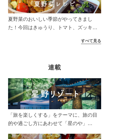
夏野菜のおいしい季節がやってきまし
た！今回はきゅうり、トマト、ズッキー
ニなどを使ったレシピをご紹介します。
すべて見る
太陽の光をたっぷりあびた夏野菜は栄養
もたっぷり。美味しく食べてパワーチャ
ージしましょう♪
連載
「旅を楽しくする」をテーマに、旅の目
的や過ごし方にあわせて「星のや」
「界」「リゾナーレ」「OMO(おも)」「B