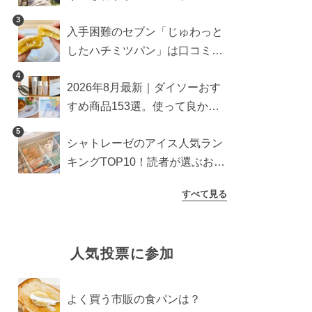
雑貨や収納グッズも
3
入手困難のセブン「じゅわっと
したハチミツパン」は口コミ通
り？よりおいしくなる食べ方も
4
2026年8月最新｜ダイソーおす
検証
すめ商品153選。使って良かっ
た神アイテムを厳選
5
シャトレーゼのアイス人気ラン
キングTOP10！読者が選ぶおす
すめ商品は？
すべて見る
人気投票に参加
よく買う市販の食パンは？