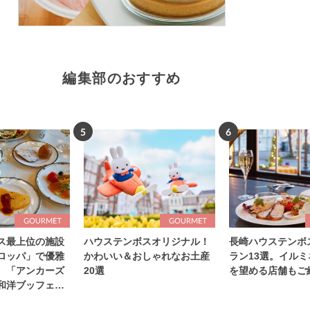
編集部のおすすめ
5
6
ス最上位の施設
ハウステンボスオリジナル！
長崎ハウステンボ
ロッパ」で優雅
かわいい＆おしゃれなお土産
ラン13選。イル
。「アンカーズ
20選
を望める店舗もご
和洋ブッフェを