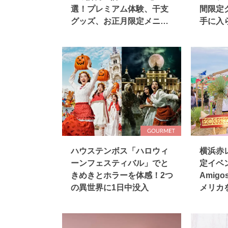
選！プレミアム体験、干支
間限定
グッズ、お正月限定メニュ
手に入
ーが登場
イテム
ハウステンボス「ハロウィ
横浜赤
ーンフェスティバル」でと
定イベン
きめきとホラーを体感！2つ
Amigo
の異世界に1日中没入
メリカ