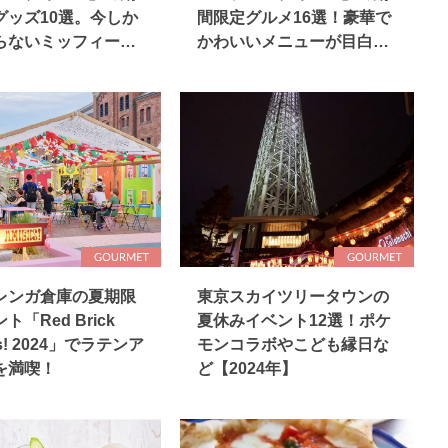
グッズ10選。今しか
間限定グルメ16選！豪華で
らないミッフィーア
かわいいメニューが目白押
も！
し
レンガ倉庫の夏期限
東京スカイツリータウンの
ト「Red Brick
夏休みイベント12選！ポケ
s! 2024」でラテンア
モンコラボやこども縁日な
を満喫！
ど【2024年】