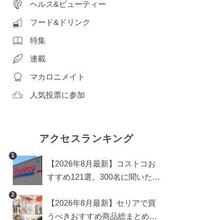
ヘルス&ビューティー
フード&ドリンク
特集
連載
マカロニメイト
人気投票に参加
アクセスランキング
1
【2026年8月最新】コストコお
すすめ121選。300名に聞いた買
うべき人気1位＆部門別おすす
2
【2026年8月最新】セリアで買
め商品も
うべきおすすめ商品総まとめ。