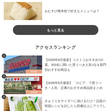
おむすび権米衛で好きなメニューは？
もっと見る
アクセスランキング
1
【2026年8月最新】コストコおすすめ121
選。300名に聞いた買うべき人気1位＆部門
別おすすめ商品も
2
【2026年8月最新】「ロピア」で買うべ
き！人気・定番のおすすめ商品総まとめ
3
きゅうりをサイダーに漬けるだけ！話題の
韓国レシピを試したら想像以上にアリでし
た