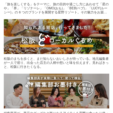
「旅を楽しくする」をテーマに、旅の目的や過ごし方にあわせて「星の
や」「界」「リゾナーレ」「OMO(おも)」「BEB(ベブ)」「LUCY(ルー
シー)」の 6 つのブランドを展開する星野リゾート。その魅力をお届け
する旅の連載。次の旅先探しのヒントにいかがですか？
松阪のまちを歩くと、まだ知らないおいしさが待っている。地元編集者
が一人で巡り、出会った店主の人柄や想いと味を伝えます。見ればきっ
と、松阪に行きたくなる。
編集部員が、商品やグッズなど気になるアイテムを実際に食べたり使っ