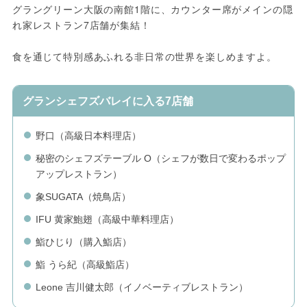
グラングリーン大阪の南館1階に、カウンター席がメインの隠
れ家レストラン7店舗が集結！
食を通じて特別感あふれる非日常の世界を楽しめますよ。
グランシェフズバレイに入る7店舗
野口（高級日本料理店）
秘密のシェフズテーブル O（シェフが数日で変わるポップ
アップレストラン）
象SUGATA（焼鳥店）
IFU 黄家鮑翅（高級中華料理店）
鮨ひじり（購入鮨店）
鮨 うら紀（高級鮨店）
Leone 吉川健太郎（イノベーティブレストラン）