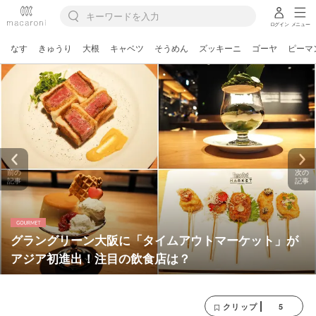
ログイン
メニュー
なす
きゅうり
大根
キャベツ
そうめん
ズッキーニ
ゴーヤ
ピーマ
前の
次の
記事
記事
グラングリーン大阪に「タイムアウトマーケット」が
アジア初進出！注目の飲食店は？
5
クリップ