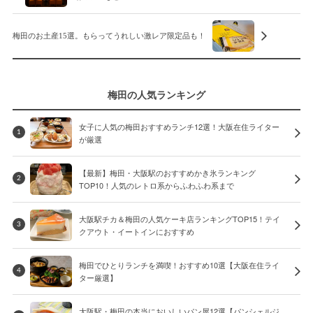
梅田のお土産15選。もらってうれしい激レア限定品も！
梅田の人気ランキング
女子に人気の梅田おすすめランチ12選！大阪在住ライター
1
が厳選
【最新】梅田・大阪駅のおすすめかき氷ランキング
2
TOP10！人気のレトロ系からふわふわ系まで
大阪駅チカ＆梅田の人気ケーキ店ランキングTOP15！テイ
3
クアウト・イートインにおすすめ
梅田でひとりランチを満喫！おすすめ10選【大阪在住ライ
4
ター厳選】
大阪駅・梅田の本当においしいパン屋12選【パンシェルジ