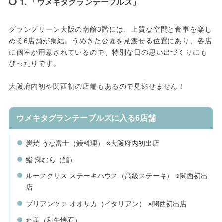
1. 「ウメキタグランテーブルズ」
グラングリーン大阪の南館3階には、上質な空間と食事を楽し
める6店舗が集結。うめきた公園を見渡せる位置にあり、各店
に個室が用意されているので、特別な日の思い出づくりにも
ぴったりです。
大阪府内初や関西初の店舗もあるので見逃せません！
ウメキタグランテーブルズに入る6店舗
炭焼 うな富士（鰻料理） ※大阪府内初出店
鮨 澤むら（鮨）
ルースクリス ステーキハウス（高級ステーキ） ※関西初出
店
ブリアンツァ オオサカ（イタリアン） ※関西初出店
わ美（和牛懐石）